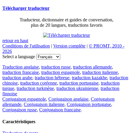
Télécharger traducteur
Traducteur, dictionnaire et guides de conversation,
plus de 20 langues, traductions favoris
retour en haut
Conditions de l'utilisation
|
Version complète
|
© PROMT, 2010 -
2026
Select a language
Traduction anglaise
,
traduction russe
,
traduction allemande
,
traduction française
,
traduction espagnole
,
traduction italienne
,
traduction arabe
,
traduction hébreue
,
traduction kazakhe
,
traduction
chinoise
,
traduction coréenne
,
traduction portugaise
,
traduction
turque
,
traduction turkmène
,
traduction ukrainienne
,
traduction
finnoise
Conjugaison espagnole
,
Conjugaison anglaise
,
Conjugaison
allemande
,
Conjugaison italienne
,
Conjugaison portugaise
,
Conjugaison russe
,
Conjugaison française
.
Caractéristiques