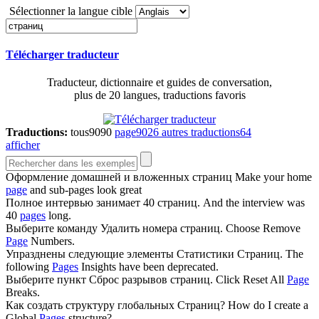
Sélectionner la langue cible
Télécharger traducteur
Traducteur, dictionnaire et guides de conversation,
plus de 20 langues, traductions favoris
Traductions:
tous
9090
page
9026
autres traductions
64
afficher
Оформление домашней и вложенных
страниц
Make your home
page
and sub-pages look great
Полное интервью занимает 40
страниц
.
And the interview was
40
pages
long.
Выберите команду Удалить номера
страниц
.
Choose Remove
Page
Numbers.
Упразднены следующие элементы Статистики
Страниц
.
The
following
Pages
Insights have been deprecated.
Выберите пункт Сброс разрывов
страниц
.
Click Reset All
Page
Breaks.
Как создать структуру глобальных
Страниц
?
How do I create a
Global
Pages
structure?