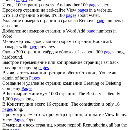
И еще 100
страниц
спустя.
And another 100
pages
later.
Просмотр
страниц
на веб-сайте
View
pages
in a website.
Это 180
страниц
о воде.
It's 180
pages
about water.
Удаление номеров
страниц
из раздела
Remove
page
numbers in
a section
Добавление номеров
страниц
в Word
Add
page
numbers in
Word
Менеджер закладок с миниатюрами
страниц
Bookmark
manager with
page
previews
Около 300
страниц
, твёрдая обложка.
It's about 300
pages
long,
hardbound.
Быстрое перемещение или копирование
страниц
Fast track
moving or copying
pages
Вы являетесь администратором обеих
Страниц
.
You're an
admin of both
Pages
Создание и удаление
страниц
компании
Creating or Deleting
Company
Pages
В Бестиарии минимум 1000
страниц
.
The Bestiary is literally
1,000
pages
long.
В Конституции всего 16
страниц
.
The constitution is only 16
pages
long.
Просмотр элементов, просмотр
страниц
, открытие
View Items,
View
Pages
, Open
Нумерация всех
страниц
, кроме первой
Renumbering all but the