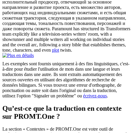
исполнительный продюсер, отвечающий за основное
направление и развитие проекта, есть множество авторов,
работающих над индивидуальными сюжетами, и есть общая
сюжетная траектория, следующая в указанном направлении,
создающая темы, тональность повествования, персонажей и
даже повороты
сюжета
.
Paramount has structured its Transformers
team explicitly like a television-series writers’ room, with a
showrunner and multiple writers all working on individual stories
and the overall arc, following a story bible that establishes themes,
tone, characters, and even
plot
twists.
Les exemples sont fournis uniquement à des fins linguistiques, c'est-
à-dire pour étudier l'utilisation de mots dans une langue et leurs
traductions dans une autre. Ils sont extraits automatiquement des
sources ouvertes en utilisant des algorithmes de recherche de
données bilingues. Si vous trouvez une erreur d'orthographe, de
ponctuation ou autre soit dans l'original ou dans la traduction,
utilisez l'option "Signaler un problème" ou
écrivez-nous
.
Qu’est-ce que la traduction en contexte
sur PROMT.One ?
La section « Contextes » de PROMT.One est votre outil de