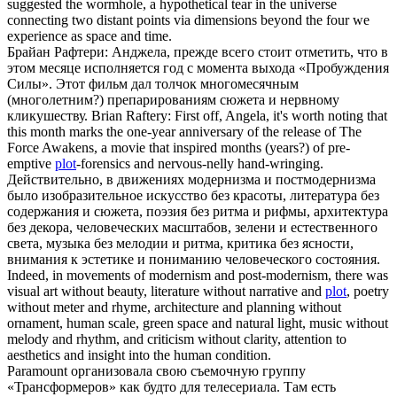
suggested the wormhole, a hypothetical tear in the universe
connecting two distant points via dimensions beyond the four we
experience as space and time.
Брайан Рафтери: Анджела, прежде всего стоит отметить, что в
этом месяце исполняется год с момента выхода «Пробуждения
Силы». Этот фильм дал толчок многомесячным
(многолетним?) препарированиям
сюжета
и нервному
кликушеству.
Brian Raftery: First off, Angela, it's worth noting that
this month marks the one-year anniversary of the release of The
Force Awakens, a movie that inspired months (years?) of pre-
emptive
plot
-forensics and nervous-nelly hand-wringing.
Действительно, в движениях модернизма и постмодернизма
было изобразительное искусство без красоты, литература без
содержания и
сюжета
, поэзия без ритма и рифмы, архитектура
без декора, человеческих масштабов, зелени и естественного
света, музыка без мелодии и ритма, критика без ясности,
внимания к эстетике и пониманию человеческого состояния.
Indeed, in movements of modernism and post-modernism, there was
visual art without beauty, literature without narrative and
plot
, poetry
without meter and rhyme, architecture and planning without
ornament, human scale, green space and natural light, music without
melody and rhythm, and criticism without clarity, attention to
aesthetics and insight into the human condition.
Paramount организовала свою съемочную группу
«Трансформеров» как будто для телесериала. Там есть