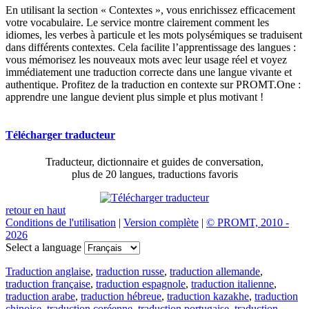
En utilisant la section « Contextes », vous enrichissez efficacement
votre vocabulaire. Le service montre clairement comment les
idiomes, les verbes à particule et les mots polysémiques se traduisent
dans différents contextes. Cela facilite l’apprentissage des langues :
vous mémorisez les nouveaux mots avec leur usage réel et voyez
immédiatement une traduction correcte dans une langue vivante et
authentique. Profitez de la traduction en contexte sur PROMT.One :
apprendre une langue devient plus simple et plus motivant !
Télécharger traducteur
Traducteur, dictionnaire et guides de conversation,
plus de 20 langues, traductions favoris
retour en haut
Conditions de l'utilisation
|
Version complète
|
© PROMT, 2010 -
2026
Select a language
Traduction anglaise
,
traduction russe
,
traduction allemande
,
traduction française
,
traduction espagnole
,
traduction italienne
,
traduction arabe
,
traduction hébreue
,
traduction kazakhe
,
traduction
chinoise
,
traduction coréenne
,
traduction portugaise
,
traduction