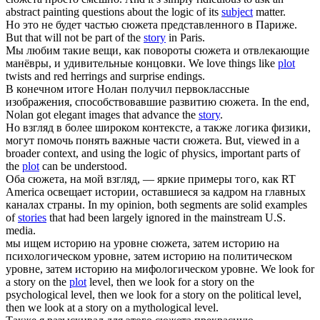
abstract painting questions about the logic of its
subject
matter.
Но это не будет частью
сюжета
представленного в Париже.
But that will not be part of the
story
in Paris.
Мы любим такие вещи, как повороты
сюжета
и отвлекающие
манёвры, и удивительные концовки.
We love things like
plot
twists and red herrings and surprise endings.
В конечном итоге Нолан получил первоклассные
изображения, способствовавшие развитию
сюжета
.
In the end,
Nolan got elegant images that advance the
story
.
Но взгляд в более широком контексте, а также логика физики,
могут помочь понять важные части
сюжета
.
But, viewed in a
broader context, and using the logic of physics, important parts of
the
plot
can be understood.
Оба
сюжета
, на мой взгляд, — яркие примеры того, как RT
America освещает истории, оставшиеся за кадром на главных
каналах страны.
In my opinion, both segments are solid examples
of
stories
that had been largely ignored in the mainstream U.S.
media.
мы ищем историю на уровне
сюжета
, затем историю на
психологическом уровне, затем историю на политическом
уровне, затем историю на мифологическом уровне.
We look for
a story on the
plot
level, then we look for a story on the
psychological level, then we look for a story on the political level,
then we look at a story on a mythological level.