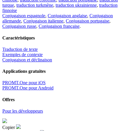
turque
,
traduction turkmène
,
traduction ukrainienne
,
traduction
finnoise
Conjugaison espagnole
,
Conjugaison anglaise
,
Conjugaison
allemande
,
Conjugaison italienne
,
Conjugaison portugaise
,
Conjugaison russe
,
Conjugaison française
.
Caractéristiques
Traduction de texte
Exemples de contexte
Conjugaison et déclinaison
Applications gratuites
PROMT.One pour iOS
PROMT.One pour Android
Offres
Pour les développeurs
Copier