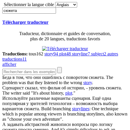
Sélectionner la langue cible
Télécharger traducteur
Traducteur, dictionnaire et guides de conversation,
plus de 20 langues, traductions favoris
Traductions:
tous
162
story
94
plot
48
storyline
7
subject
2
autres
traductions
11
afficher
Беда в том, что они ошиблись с поворотом
сюжета
.
The
problem was that they listened to the wrong
story
.
Сценарист сказал, что фильм об истории, - уровень
сюжета
.
The writer said "It's about history,
plot
."
Используйте различные варианты сценария. Ещё одна
популярная у зрителей технология – возможность выбора
вариантов
сюжета
.
Build branching
storylines
: One technique
which is popular among viewers is branching storylines, also known
as "choose your own adventure".
А задавать абстрактной живописи вопросы про логику
сюжета
просто смешно.
And it’s simply ridiculous to ask an