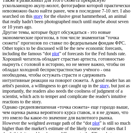
Также я разыскивал для этого
сюжета
прекрасную
ускользающую акулу-молот, фотографии которой практически
невозможно было найти ранее, чем в последние 7-10 лет.
I also
searched on this
story
for the elusive great hammerhead, an animal
that really hadn't been photographed much until maybe about seven
or 10 years ago.
Другие темы, которые будут обсуждаться - это новые
экономические прогнозы, в том числе знаменитая "точка
сюжета
" прогнозов по ставке по федеральным фондам ФРС.
Other topics to be discussed will be the new economic forecasts,
including the famous “dot
plot
” of forecasts for the Fed funds rate.
Хороший читатель обладает страстью артиста, готовностью
нырнуть с головой в историю, но не менее важно, чтобы он
обладал холодной беспристрастностью учёного - она
необходима, чтобы остужать страсти и сдерживать
интуитивные реакции на поворот
сюжета
.
A good reader has an
artist's passion, a willingness to get caught up in the
story
, but just as
importantly, the readers also needs the coolness of judgment of a
scientist, which acts to temper and complicate the reader's intuitive
reactions to the story.
Однако средневзвешенная «точка
сюжета
» еще гораздо выше,
чем оценка рынка вероятного курса ставок, и я не думаю, что
это имело бы какое-то значение для валютного рынка.
However the weighted average path of the “dot
plot
” is still so much
higher than the market’s estimate of the likely course of rates that I