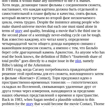
don’t think it would make any difference to the FX market.
Хотя люди, делающие такие фильмы с соединением
сюжета
,
настаивают, что каждая картина должна быть отдельной и
самостоятельной в плане фабулы и качества, снять фильм,
который является третьим во второй фазе нескончаемого
цикла, очень трудно.
Despite the insistence among people who
make shared-universe movies that each one must stand alone in
terms of
story
and quality, breaking a movie that’s the third one in
the second phase of a seemingly never-ending cycle can be tough.
Как известно каждому, кто читал книгу, определение
четырнадцатой части общего дохода напрямую связано с
важнейшим вопросом
сюжета
, а именно с тем, что Бильбо
берет себе драгоценный камень Аркенстон.
As anyone who has
read the book knows, the definition of Bilbo’s “fourteenth share of
total profits” goes directly to a major issue in the
plot
, namely
Bilbo’s taking of the Arkenstone.
В 1983 году, когда Сагану потребовалось правдоподобное
решение этой проблемы для его
сюжета
, воплощенного затем
в фильме «Контакт» (Contact), Торн предложил идею о
пространственно-временных тоннелях — гипотетических
складках во Вселенной, связывающих удаленные друг от
друга точки через измерения, находящиеся за пределами
наших обычных представлений о времени и пространстве.
Back in 1983, when Sagan needed a plausible solution to this
problem for the
story
that would become the movie Contact, Thorne