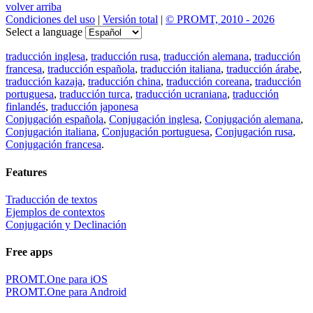
volver arriba
Condiciones del uso
|
Versión total
|
© PROMT, 2010 - 2026
Select a language
traducción inglesa
,
traducción rusa
,
traducción alemana
,
traducción
francesa
,
traducción española
,
traducción italiana
,
traducción árabe
,
traducción kazaja
,
traducción china
,
traducción coreana
,
traducción
portuguesa
,
traducción turca
,
traducción ucraniana
,
traducción
finlandés
,
traducción japonesa
Conjugación española
,
Conjugación inglesa
,
Conjugación alemana
,
Conjugación italiana
,
Conjugación portuguesa
,
Conjugación rusa
,
Conjugación francesa
.
Features
Traducción de textos
Ejemplos de contextos
Conjugación y Declinación
Free apps
PROMT.One para iOS
PROMT.One para Android