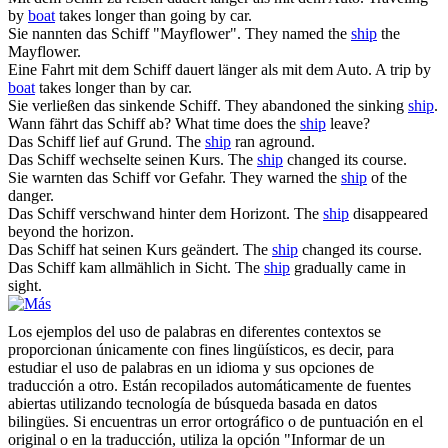
by
boat
takes longer than going by car.
Sie nannten das
Schiff
"Mayflower".
They named the
ship
the
Mayflower.
Eine Fahrt mit dem
Schiff
dauert länger als mit dem Auto.
A trip by
boat
takes longer than by car.
Sie verließen das sinkende
Schiff
.
They abandoned the sinking
ship
.
Wann fährt das
Schiff
ab?
What time does the
ship
leave?
Das
Schiff
lief auf Grund.
The
ship
ran aground.
Das
Schiff
wechselte seinen Kurs.
The
ship
changed its course.
Sie warnten das
Schiff
vor Gefahr.
They warned the
ship
of the
danger.
Das
Schiff
verschwand hinter dem Horizont.
The
ship
disappeared
beyond the horizon.
Das
Schiff
hat seinen Kurs geändert.
The
ship
changed its course.
Das
Schiff
kam allmählich in Sicht.
The
ship
gradually came in
sight.
Los ejemplos del uso de palabras en diferentes contextos se
proporcionan únicamente con fines lingüísticos, es decir, para
estudiar el uso de palabras en un idioma y sus opciones de
traducción a otro. Están recopilados automáticamente de fuentes
abiertas utilizando tecnología de búsqueda basada en datos
bilingües. Si encuentras un error ortográfico o de puntuación en el
original o en la traducción, utiliza la opción "Informar de un