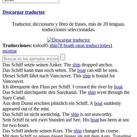
Descargar traductor
Traductor, diccionario y libro de frases, más de 20 lenguas,
traducciones seleccionadas.
Traducciones:
todos
85
ship
78
boat
6
otras traducciones
1
mostrar
Das
Schiff
setzte seinen Anker.
The
ship
dropped anchor.
Das
Schiff
kann man noch sehen.
The
boat
can still be seen.
Dieses
Schiff
fährt nach Vancouver.
This
ship
is bound for
Vancouver.
Ich überquerte den Fluss per
Schiff
.
I crossed the river by
boat
.
Das
Schiff
durchquerte den Suezkanal.
The
ship
went through the
Suez Canal.
Aus dem Dunst erschien plötzlich ein
Schiff
.
A
boat
suddenly
appeared out of the mist.
Das
Schiff
ist nicht seetüchtig.
The
ship
is not seaworthy.
Sein
Schiff
ist seit zwei Stunden auf See.
His
boat
has been at sea
for two hours.
Das
Schiff
änderte seinen Kurs.
The
ship
changed its course.
Mit dem
Schiff
zu reisen dauert länger als mit dem Auto.
Traveling