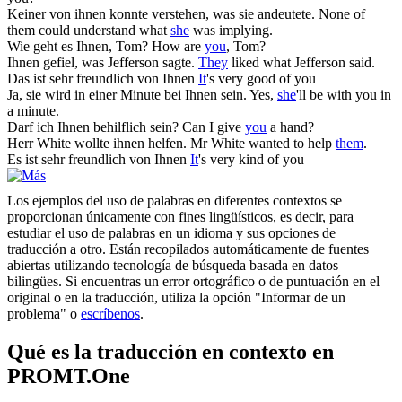
Keiner von
ihnen
konnte verstehen, was sie andeutete.
None of
them could understand what
she
was implying.
Wie geht es
Ihnen
, Tom?
How are
you
, Tom?
Ihnen
gefiel, was Jefferson sagte.
They
liked what Jefferson said.
Das ist sehr freundlich von
Ihnen
It
's very good of you
Ja, sie wird in einer Minute bei
Ihnen
sein.
Yes,
she
'll be with you in
a minute.
Darf ich
Ihnen
behilflich sein?
Can I give
you
a hand?
Herr White wollte
ihnen
helfen.
Mr White wanted to help
them
.
Es ist sehr freundlich von
Ihnen
It
's very kind of you
Los ejemplos del uso de palabras en diferentes contextos se
proporcionan únicamente con fines lingüísticos, es decir, para
estudiar el uso de palabras en un idioma y sus opciones de
traducción a otro. Están recopilados automáticamente de fuentes
abiertas utilizando tecnología de búsqueda basada en datos
bilingües. Si encuentras un error ortográfico o de puntuación en el
original o en la traducción, utiliza la opción "Informar de un
problema" o
escríbenos
.
Qué es la traducción en contexto en
PROMT.One