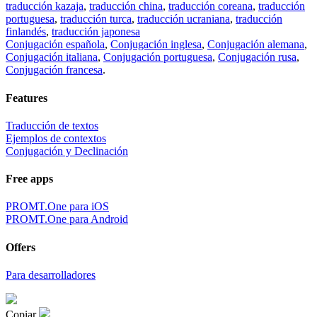
traducción kazaja
,
traducción china
,
traducción coreana
,
traducción
portuguesa
,
traducción turca
,
traducción ucraniana
,
traducción
finlandés
,
traducción japonesa
Conjugación española
,
Conjugación inglesa
,
Conjugación alemana
,
Conjugación italiana
,
Conjugación portuguesa
,
Conjugación rusa
,
Conjugación francesa
.
Features
Traducción de textos
Ejemplos de contextos
Conjugación y Declinación
Free apps
PROMT.One para iOS
PROMT.One para Android
Offers
Para desarrolladores
Copiar