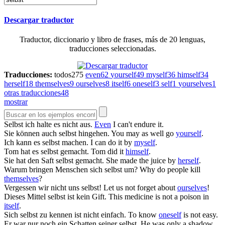
Descargar traductor
Traductor, diccionario y libro de frases, más de 20 lenguas,
traducciones seleccionadas.
Traducciones:
todos
275
even
62
yourself
49
myself
36
himself
34
herself
18
themselves
9
ourselves
8
itself
6
oneself
3
self
1
yourselves
1
otras traducciones
48
mostrar
Selbst
ich halte es nicht aus.
Even
I can't endure it.
Sie können auch
selbst
hingehen.
You may as well go
yourself
.
Ich kann es
selbst
machen.
I can do it by
myself
.
Tom hat es
selbst
gemacht.
Tom did it
himself
.
Sie hat den Saft
selbst
gemacht.
She made the juice by
herself
.
Warum bringen Menschen sich
selbst
um?
Why do people kill
themselves
?
Vergessen wir nicht uns
selbst
!
Let us not forget about
ourselves
!
Dieses Mittel
selbst
ist kein Gift.
This medicine is not a poison in
itself
.
Sich
selbst
zu kennen ist nicht einfach.
To know
oneself
is not easy.
Er war nur noch ein Schatten seiner
selbst
.
He was only a shadow