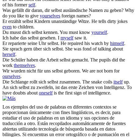
of his former
self
.
Was gefällt dir daran, dir
selbst
ausländische Namen zu geben?
Why
do you like to give
yourselves
foreign names?
Er erzählt
selbst
Kindern unanständige Witze.
He tells dirty jokes
even
to children.
Du musst dich
selbst
kennen.
You must know
yourself
.
Ich habe das
selbst
gesehen.
I
myself
saw it.
Er reparierte seine Uhr
selbst
.
He repaired his watch by
himself
.
Sie sprach gern über sich
selbst
.
She was fond of talking about
herself
.
Die Schüler haben die Arbeit
selbst
gemacht.
The pupils did the
work
themselves
.
Wir wurden nicht für uns
selbst
geboren.
We are not born for
ourselves
.
Die Schlange rollt sich
selbst
zusammen.
The snake coils
itself
up.
An sich
selbst
zu zweifeln, ist das erste Zeichen von Intelligenz.
To
have doubts about
oneself
is the first sign of intelligence.
Los ejemplos del uso de palabras en diferentes contextos se
proporcionan únicamente con fines lingüísticos, es decir, para
estudiar el uso de palabras en un idioma y sus opciones de
traducción a otro. Están recopilados automáticamente de fuentes
abiertas utilizando tecnología de búsqueda basada en datos
bilingües. Si encuentras un error ortográfico o de puntuación en el