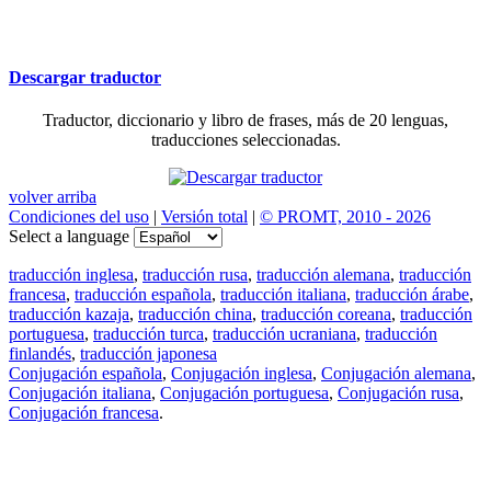
Descargar traductor
Traductor, diccionario y libro de frases, más de 20 lenguas,
traducciones seleccionadas.
volver arriba
Condiciones del uso
|
Versión total
|
© PROMT, 2010 - 2026
Select a language
traducción inglesa
,
traducción rusa
,
traducción alemana
,
traducción
francesa
,
traducción española
,
traducción italiana
,
traducción árabe
,
traducción kazaja
,
traducción china
,
traducción coreana
,
traducción
portuguesa
,
traducción turca
,
traducción ucraniana
,
traducción
finlandés
,
traducción japonesa
Conjugación española
,
Conjugación inglesa
,
Conjugación alemana
,
Conjugación italiana
,
Conjugación portuguesa
,
Conjugación rusa
,
Conjugación francesa
.
Features