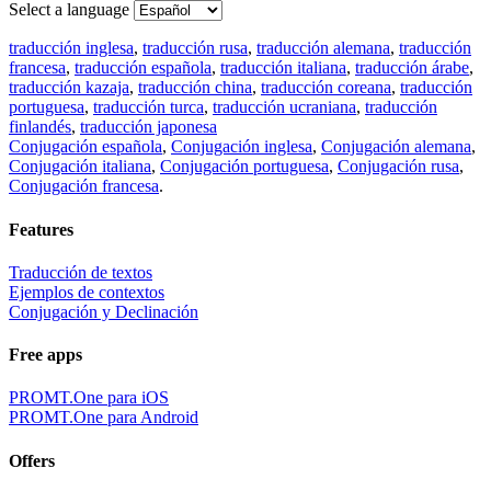
Select a language
traducción inglesa
,
traducción rusa
,
traducción alemana
,
traducción
francesa
,
traducción española
,
traducción italiana
,
traducción árabe
,
traducción kazaja
,
traducción china
,
traducción coreana
,
traducción
portuguesa
,
traducción turca
,
traducción ucraniana
,
traducción
finlandés
,
traducción japonesa
Conjugación española
,
Conjugación inglesa
,
Conjugación alemana
,
Conjugación italiana
,
Conjugación portuguesa
,
Conjugación rusa
,
Conjugación francesa
.
Features
Traducción de textos
Ejemplos de contextos
Conjugación y Declinación
Free apps
PROMT.One para iOS
PROMT.One para Android
Offers