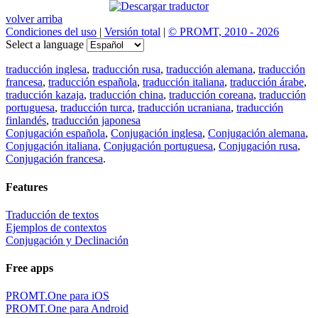
volver arriba
Condiciones del uso
|
Versión total
|
© PROMT, 2010 - 2026
Select a language
traducción inglesa
,
traducción rusa
,
traducción alemana
,
traducción
francesa
,
traducción española
,
traducción italiana
,
traducción árabe
,
traducción kazaja
,
traducción china
,
traducción coreana
,
traducción
portuguesa
,
traducción turca
,
traducción ucraniana
,
traducción
finlandés
,
traducción japonesa
Conjugación española
,
Conjugación inglesa
,
Conjugación alemana
,
Conjugación italiana
,
Conjugación portuguesa
,
Conjugación rusa
,
Conjugación francesa
.
Features
Traducción de textos
Ejemplos de contextos
Conjugación y Declinación
Free apps
PROMT.One para iOS
PROMT.One para Android