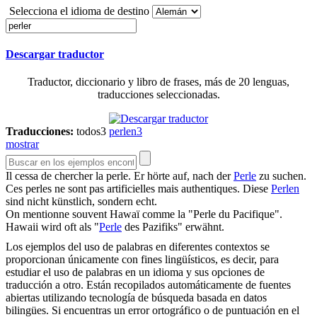
Selecciona el idioma de destino
Descargar traductor
Traductor, diccionario y libro de frases, más de 20 lenguas,
traducciones seleccionadas.
Traducciones:
todos
3
perlen
3
mostrar
Il cessa de chercher la
perle
.
Er hörte auf, nach der
Perle
zu suchen.
Ces
perles
ne sont pas artificielles mais authentiques.
Diese
Perlen
sind nicht künstlich, sondern echt.
On mentionne souvent Hawaï comme la "
Perle
du Pacifique".
Hawaii wird oft als "
Perle
des Pazifiks" erwähnt.
Los ejemplos del uso de palabras en diferentes contextos se
proporcionan únicamente con fines lingüísticos, es decir, para
estudiar el uso de palabras en un idioma y sus opciones de
traducción a otro. Están recopilados automáticamente de fuentes
abiertas utilizando tecnología de búsqueda basada en datos
bilingües. Si encuentras un error ortográfico o de puntuación en el