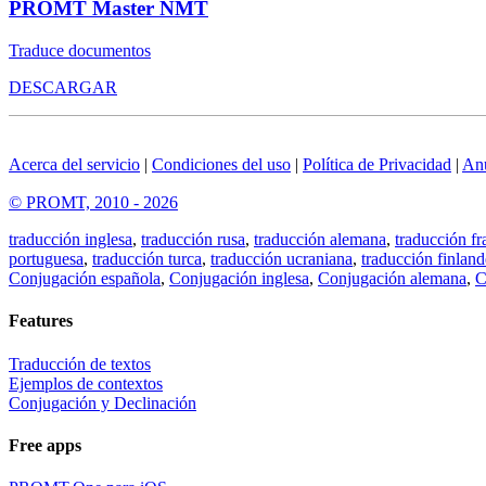
PROMT Master NMT
Traduce documentos
DESCARGAR
Acerca del servicio
|
Condiciones del uso
|
Política de Privacidad
|
An
© PROMT, 2010 - 2026
traducción inglesa
,
traducción rusa
,
traducción alemana
,
traducción fr
portuguesa
,
traducción turca
,
traducción ucraniana
,
traducción finland
Conjugación española
,
Conjugación inglesa
,
Conjugación alemana
,
C
Features
Traducción de textos
Ejemplos de contextos
Conjugación y Declinación
Free apps