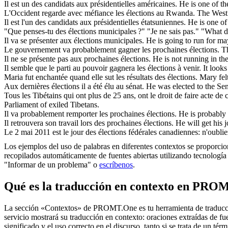
Il est un des candidats aux
présidentielles
américaines.
He is one of t
L'Occident regarde avec méfiance les
élections
au Rwanda.
The West
Il est l'un des candidats aux
présidentielles
étatsuniennes.
He is one o
"Que penses-tu des
élections
municipales ?" "Je ne sais pas."
"What d
Il va se présenter aux
élections
municipales.
He is going to run for ma
Le gouvernement va probablement gagner les prochaines
élections
.
Th
Il ne se présente pas aux prochaines
élections
.
He is not running in t
Il semble que le parti au pouvoir gagnera les
élections
à venir.
It look
Maria fut enchantée quand elle sut les résultats des
élections
.
Mary fel
Aux dernières
élections
il a été élu au sénat.
He was elected to the Sen
Tous les Tibétains qui ont plus de 25 ans, ont le droit de faire acte de
Parliament of exiled Tibetans.
Il va probablement remporter les prochaines
élections
.
He is probably
Il retrouvera son travail lors des prochaines
élections
.
He will get his 
Le 2 mai 2011 est le jour des
élections
fédérales canadiennes: n'oubliez
Los ejemplos del uso de palabras en diferentes contextos se proporcion
recopilados automáticamente de fuentes abiertas utilizando tecnología 
"Informar de un problema" o
escríbenos
.
Qué es la traducción en contexto en PRO
La sección «Contextos» de PROMT.One es tu herramienta de traducción 
servicio mostrará su traducción en contexto: oraciones extraídas de f
significado y el uso correcto en el discurso, tanto si se trata de un t