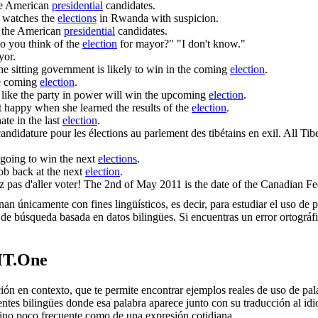
he American
presidential
candidates.
 watches the
elections
in Rwanda with suspicion.
f the American
presidential
candidates.
o you think of the
election
for mayor?" "I don't know."
yor.
e sitting government is likely to win in the coming
election
.
he coming
election
.
s like the party in power will win the upcoming
election
.
t happy when she learned the results of the
election
.
ate in the last
election
.
 candidature pour les
élections
au parlement des tibétains en exil.
All Tibe
 going to win the next
elections
.
job back at the next
election
.
 pas d'aller voter!
The 2nd of May 2011 is the date of the Canadian F
an únicamente con fines lingüísticos, es decir, para estudiar el uso de 
de búsqueda basada en datos bilingües. Si encuentras un error ortográfic
MT.One
en contexto, que te permite encontrar ejemplos reales de uso de palab
uentes bilingües donde esa palabra aparece junto con su traducción al i
érmino poco frecuente como de una expresión cotidiana.