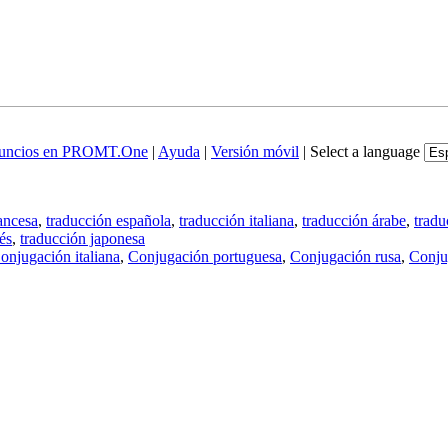
uncios en PROMT.One
|
Ayuda
|
Versión móvil
|
Select a language
ancesa
,
traducción española
,
traducción italiana
,
traducción árabe
,
tradu
és
,
traducción japonesa
onjugación italiana
,
Conjugación portuguesa
,
Conjugación rusa
,
Conju