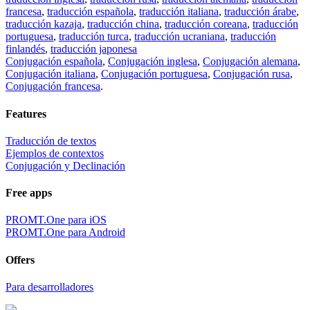
francesa
,
traducción española
,
traducción italiana
,
traducción árabe
,
traducción kazaja
,
traducción china
,
traducción coreana
,
traducción
portuguesa
,
traducción turca
,
traducción ucraniana
,
traducción
finlandés
,
traducción japonesa
Conjugación española
,
Conjugación inglesa
,
Conjugación alemana
,
Conjugación italiana
,
Conjugación portuguesa
,
Conjugación rusa
,
Conjugación francesa
.
Features
Traducción de textos
Ejemplos de contextos
Conjugación y Declinación
Free apps
PROMT.One para iOS
PROMT.One para Android
Offers
Para desarrolladores