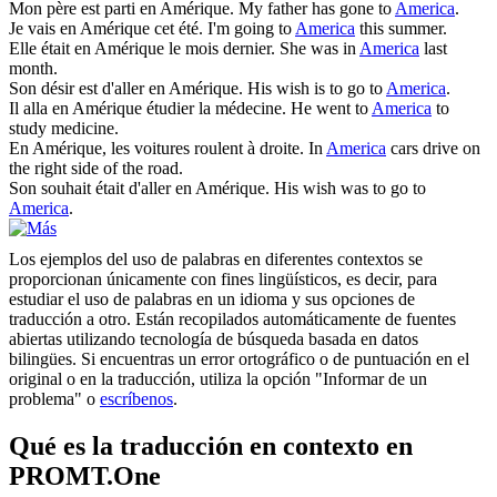
Mon père est parti en
Amérique
.
My father has gone to
America
.
Je vais en
Amérique
cet été.
I'm going to
America
this summer.
Elle était en
Amérique
le mois dernier.
She was in
America
last
month.
Son désir est d'aller en
Amérique
.
His wish is to go to
America
.
Il alla en
Amérique
étudier la médecine.
He went to
America
to
study medicine.
En
Amérique
, les voitures roulent à droite.
In
America
cars drive on
the right side of the road.
Son souhait était d'aller en
Amérique
.
His wish was to go to
America
.
Los ejemplos del uso de palabras en diferentes contextos se
proporcionan únicamente con fines lingüísticos, es decir, para
estudiar el uso de palabras en un idioma y sus opciones de
traducción a otro. Están recopilados automáticamente de fuentes
abiertas utilizando tecnología de búsqueda basada en datos
bilingües. Si encuentras un error ortográfico o de puntuación en el
original o en la traducción, utiliza la opción "Informar de un
problema" o
escríbenos
.
Qué es la traducción en contexto en
PROMT.One