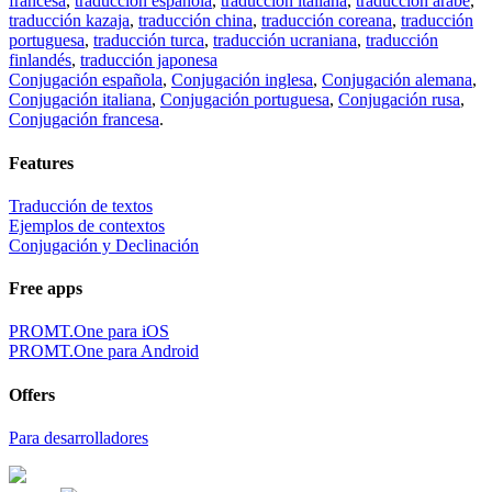
francesa
,
traducción española
,
traducción italiana
,
traducción árabe
,
traducción kazaja
,
traducción china
,
traducción coreana
,
traducción
portuguesa
,
traducción turca
,
traducción ucraniana
,
traducción
finlandés
,
traducción japonesa
Conjugación española
,
Conjugación inglesa
,
Conjugación alemana
,
Conjugación italiana
,
Conjugación portuguesa
,
Conjugación rusa
,
Conjugación francesa
.
Features
Traducción de textos
Ejemplos de contextos
Conjugación y Declinación
Free apps
PROMT.One para iOS
PROMT.One para Android
Offers
Para desarrolladores