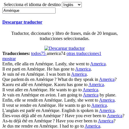
Selecciona el idioma de destino
Descargar traductor
Traductor, diccionario y libro de frases, más de 20 lenguas,
traducciones seleccionadas.
Traducciones:
todos
75
america
74
otras traducciones
1
mostrar
Enfin, elle alla en
Amérique
.
Lastly, she went to
America
.
Il est parti en
Amérique
.
He has gone to
America
.
Je suis né en
Amérique
.
I was born in
America
.
Que parlent-ils en
Amérique
?
What do they speak in
America
?
Kaoru est allé en
Amérique
.
Kaoru has gone to
America
.
Il veut aller en
Amérique
.
He wants to go to
America
.
Je vais en
Amérique
en avion.
I am going to
America
by plane.
Enfin, elle se rendit en
Amérique
.
Lastly, she went to
America
.
Il veut se rendre en
Amérique
.
He wants to go to
America
.
L'anglais est parlé en
Amérique
.
English is spoken in
America
.
Êtes-vous déjà allé en
Amérique
?
Have you ever been to
America
?
As-tu déjà été en
Amérique
?
Have you ever been to
America
?
Je dus me rendre en
Amérique
.
I had to go to
America
.