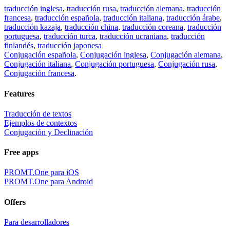
traducción inglesa
,
traducción rusa
,
traducción alemana
,
traducción
francesa
,
traducción española
,
traducción italiana
,
traducción árabe
,
traducción kazaja
,
traducción china
,
traducción coreana
,
traducción
portuguesa
,
traducción turca
,
traducción ucraniana
,
traducción
finlandés
,
traducción japonesa
Conjugación española
,
Conjugación inglesa
,
Conjugación alemana
,
Conjugación italiana
,
Conjugación portuguesa
,
Conjugación rusa
,
Conjugación francesa
.
Features
Traducción de textos
Ejemplos de contextos
Conjugación y Declinación
Free apps
PROMT.One para iOS
PROMT.One para Android
Offers
Para desarrolladores