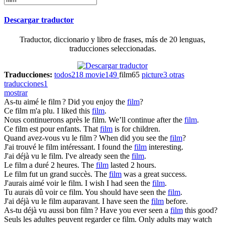
Descargar traductor
Traductor, diccionario y libro de frases, más de 20 lenguas,
traducciones seleccionadas.
Traducciones:
todos
218
movie
149
film
65
picture
3
otras
traducciones
1
mostrar
As-tu aimé le
film
?
Did you enjoy the
film
?
Ce
film
m'a plu.
I liked this
film
.
Nous continuerons après le
film
.
We’ll continue after the
film
.
Ce
film
est pour enfants.
That
film
is for children.
Quand avez-vous vu le
film
?
When did you see the
film
?
J'ai trouvé le
film
intéressant.
I found the
film
interesting.
J'ai déjà vu le
film
.
I've already seen the
film
.
Le
film
a duré 2 heures.
The
film
lasted 2 hours.
Le
film
fut un grand succès.
The
film
was a great success.
J'aurais aimé voir le
film
.
I wish I had seen the
film
.
Tu aurais dû voir ce
film
.
You should have seen the
film
.
J'ai déjà vu le
film
auparavant.
I have seen the
film
before.
As-tu déjà vu aussi bon
film
?
Have you ever seen a
film
this good?
Seuls les adultes peuvent regarder ce
film
.
Only adults may watch