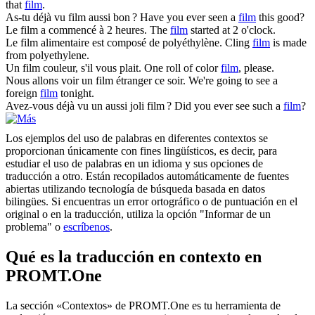
that
film
.
As-tu déjà vu
film
aussi bon ?
Have you ever seen a
film
this good?
Le
film
a commencé à 2 heures.
The
film
started at 2 o'clock.
Le
film
alimentaire est composé de polyéthylène.
Cling
film
is made
from polyethylene.
Un
film
couleur, s'il vous plait.
One roll of color
film
, please.
Nous allons voir un
film
étranger ce soir.
We're going to see a
foreign
film
tonight.
Avez-vous déjà vu un aussi joli
film
?
Did you ever see such a
film
?
Los ejemplos del uso de palabras en diferentes contextos se
proporcionan únicamente con fines lingüísticos, es decir, para
estudiar el uso de palabras en un idioma y sus opciones de
traducción a otro. Están recopilados automáticamente de fuentes
abiertas utilizando tecnología de búsqueda basada en datos
bilingües. Si encuentras un error ortográfico o de puntuación en el
original o en la traducción, utiliza la opción "Informar de un
problema" o
escríbenos
.
Qué es la traducción en contexto en
PROMT.One
La sección «Contextos» de PROMT.One es tu herramienta de