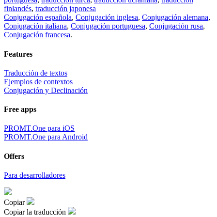
finlandés
,
traducción japonesa
Conjugación española
,
Conjugación inglesa
,
Conjugación alemana
,
Conjugación italiana
,
Conjugación portuguesa
,
Conjugación rusa
,
Conjugación francesa
.
Features
Traducción de textos
Ejemplos de contextos
Conjugación y Declinación
Free apps
PROMT.One para iOS
PROMT.One para Android
Offers
Para desarrolladores
Copiar
Copiar la traducción