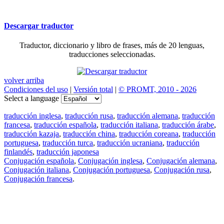
Descargar traductor
Traductor, diccionario y libro de frases, más de 20 lenguas,
traducciones seleccionadas.
volver arriba
Condiciones del uso
|
Versión total
|
© PROMT, 2010 - 2026
Select a language
traducción inglesa
,
traducción rusa
,
traducción alemana
,
traducción
francesa
,
traducción española
,
traducción italiana
,
traducción árabe
,
traducción kazaja
,
traducción china
,
traducción coreana
,
traducción
portuguesa
,
traducción turca
,
traducción ucraniana
,
traducción
finlandés
,
traducción japonesa
Conjugación española
,
Conjugación inglesa
,
Conjugación alemana
,
Conjugación italiana
,
Conjugación portuguesa
,
Conjugación rusa
,
Conjugación francesa
.
Features
Traducción de textos