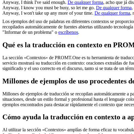
Anyway
, I think I've said enough.
De qualquer forma
, acho que já dis
Anyway
, I know you must be busy, so let me go.
De qualquer forma
,
Anyway
, I won't take up any more of your time.
De qualquer forma
,
Los ejemplos del uso de palabras en diferentes contextos se proporcion
recopilados automáticamente de fuentes abiertas utilizando tecnología 
"Informar de un problema" o
escríbenos
.
Qué es la traducción en contexto en PRO
La sección «Contextos» de PROMT.One es tu herramienta de traducción 
servicio mostrará su traducción en contexto: oraciones extraídas de f
significado y el uso correcto en el discurso, tanto si se trata de un t
Millones de ejemplos de uso procedentes de
Millones de ejemplos de traducción se recopilan automáticamente a parti
situaciones, desde un estilo formal y profesional hasta el lenguaje co
ejemplos encontrados para destacar rápidamente el contexto que neces
Cómo ayuda la traducción en contexto a a
Al utilizar la sección «Contextos» amplías de forma eficaz tu vocabula