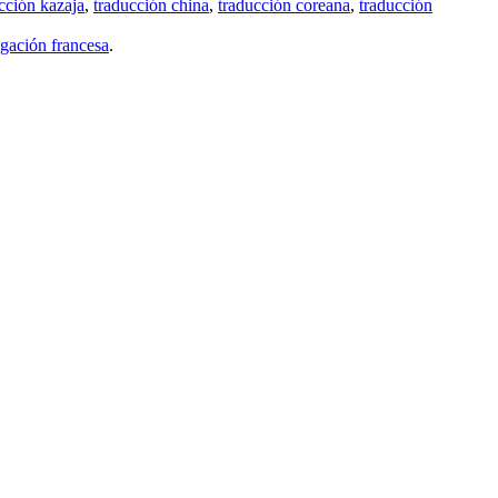
cción kazaja
,
traducción china
,
traducción coreana
,
traducción
gación francesa
.