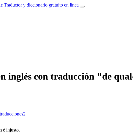
e
Traductor y diccionario gratuito en línea
n inglés con traducción "de qua
 traducciones
2
m é injusto.