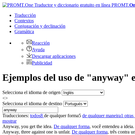
PROMT.
On
Traducción
Contextos
Conjugación
y declinación
Gramática
Reacción
Ayuda
Descargar aplicaciones
Publicidad
Ejemplos del uso de "anyway" e
Selecciona el idioma de origen
<>
Selecciona el idioma de destino
Traducciones:
todos
8
de qualquer forma
5
de qualquer maneira
1
otras
mostrar
Anyway
, you get the idea.
De qualquer forma
, você entendeu a ideia.
Anyway
, three against one is unfair.
De qualquer forma
, três contra u