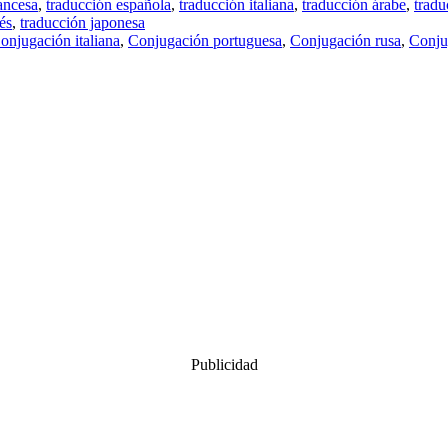
ancesa
,
traducción española
,
traducción italiana
,
traducción árabe
,
tradu
és
,
traducción japonesa
onjugación italiana
,
Conjugación portuguesa
,
Conjugación rusa
,
Conju
Publicidad