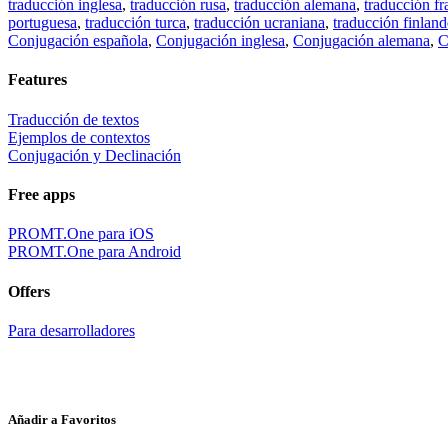
traducción inglesa
,
traducción rusa
,
traducción alemana
,
traducción fr
portuguesa
,
traducción turca
,
traducción ucraniana
,
traducción finland
Conjugación española
,
Conjugación inglesa
,
Conjugación alemana
,
C
Features
Traducción de textos
Ejemplos de contextos
Conjugación y Declinación
Free apps
PROMT.One para iOS
PROMT.One para Android
Offers
Para desarrolladores
Añadir a Favoritos