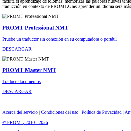
facilita el aprendizaje de idiomas: memorizas las palabras nuevas ten
traducción en contexto de PROMT.One: aprender un idioma será más 
PROMT Professional NMT
Pruebe un traductor sin conexión en su computadora o portátil
DESCARGAR
PROMT Master NMT
Traduce documentos
DESCARGAR
Acerca del servicio
|
Condiciones del uso
|
Política de Privacidad
|
An
© PROMT, 2010 - 2026