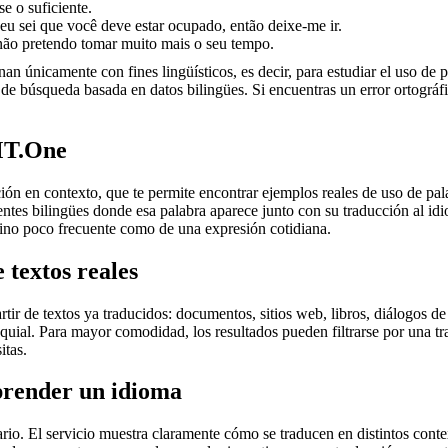
se o suficiente.
 eu sei que você deve estar ocupado, então deixe-me ir.
 não pretendo tomar muito mais o seu tempo.
an únicamente con fines lingüísticos, es decir, para estudiar el uso de 
de búsqueda basada en datos bilingües. Si encuentras un error ortográfic
MT.One
en contexto, que te permite encontrar ejemplos reales de uso de palab
uentes bilingües donde esa palabra aparece junto con su traducción al i
érmino poco frecuente como de una expresión cotidiana.
 textos reales
r de textos ya traducidos: documentos, sitios web, libros, diálogos de p
loquial. Para mayor comodidad, los resultados pueden filtrarse por una 
itas.
prender un idioma
rio. El servicio muestra claramente cómo se traducen en distintos conte