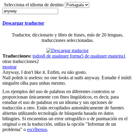
Selecciona el idioma de destino
Descargar traductor
Traductor, diccionario y libro de frases, más de 20 lenguas,
traducciones seleccionadas.
Traducciones:
todos
8
de qualquer forma
5
de qualquer maneira
1
otras traducciones
2
mostrar
Anyway
, I don't like it.
Enfim, eu não gosto.
Nail polish is useless: no one looks at nails
anyway
.
Esmalte é inútil:
ninguém olha para unhas mesmo.
Los ejemplos del uso de palabras en diferentes contextos se
proporcionan únicamente con fines lingüísticos, es decir, para
estudiar el uso de palabras en un idioma y sus opciones de
traducción a otro. Están recopilados automáticamente de fuentes
abiertas utilizando tecnología de búsqueda basada en datos
bilingües. Si encuentras un error ortográfico o de puntuación en el
original o en la traducción, utiliza la opción "Informar de un
problema" o
escríbenos
.