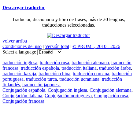
Descargar traductor
Traductor, diccionario y libro de frases, más de 20 lenguas,
traducciones seleccionadas.
volver arriba
Condiciones del uso
|
Versión total
|
© PROMT, 2010 - 2026
Select a language
traducción inglesa
,
traducción rusa
,
traducción alemana
,
traducción
francesa
,
traducción española
,
traducción italiana
,
traducción árabe
,
traducción kazaja
,
traducción china
,
traducción coreana
,
traducción
portuguesa
,
traducción turca
,
traducción ucraniana
,
traducción
finlandés
,
traducción japonesa
Conjugación española
,
Conjugación inglesa
,
Conjugación alemana
,
Conjugación italiana
,
Conjugación portuguesa
,
Conjugación rusa
,
Conjugación francesa
.
Features
Traducción de textos
Ejemplos de contextos
Conjugación y Declinación