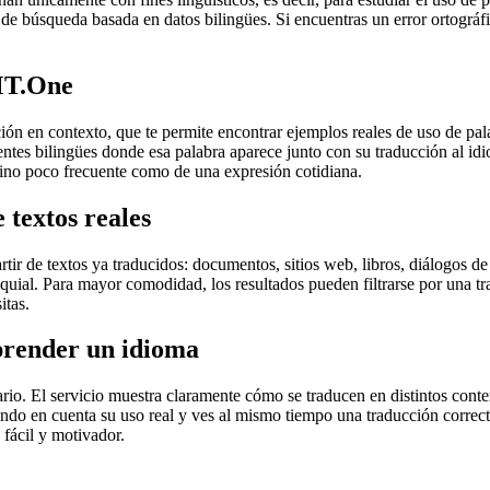
de búsqueda basada en datos bilingües. Si encuentras un error ortográfic
MT.One
en contexto, que te permite encontrar ejemplos reales de uso de palab
uentes bilingües donde esa palabra aparece junto con su traducción al i
érmino poco frecuente como de una expresión cotidiana.
 textos reales
r de textos ya traducidos: documentos, sitios web, libros, diálogos de p
loquial. Para mayor comodidad, los resultados pueden filtrarse por una 
itas.
prender un idioma
rio. El servicio muestra claramente cómo se traducen en distintos conte
iendo en cuenta su uso real y ves al mismo tiempo una traducción correct
fácil y motivador.