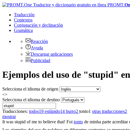
PROMT.
On
Traducción
Contextos
Conjugación
y declinación
Gramática
Reacción
Ayuda
Descargar aplicaciones
Publicidad
Ejemplos del uso de "stupid" en
Selecciona el idioma de origen
<>
Selecciona el idioma de destino
Traducciones:
todos
19
estúpido
14
burro
2
tonto
1
otras traducciones
2
mostrar
It was
stupid
of me to believe that!
Foi
tonto
de minha parte acreditar 
Los ejemplos del uso de palabras en diferentes contextos se proporcion