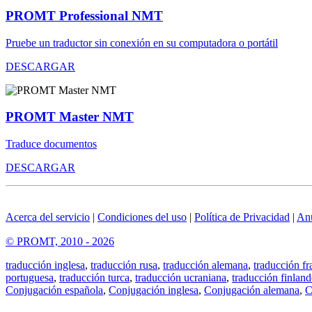
PROMT Professional NMT
Pruebe un traductor sin conexión en su computadora o portátil
DESCARGAR
PROMT Master NMT
Traduce documentos
DESCARGAR
Acerca del servicio
|
Condiciones del uso
|
Política de Privacidad
|
An
© PROMT, 2010 - 2026
traducción inglesa
,
traducción rusa
,
traducción alemana
,
traducción fr
portuguesa
,
traducción turca
,
traducción ucraniana
,
traducción finland
Conjugación española
,
Conjugación inglesa
,
Conjugación alemana
,
C