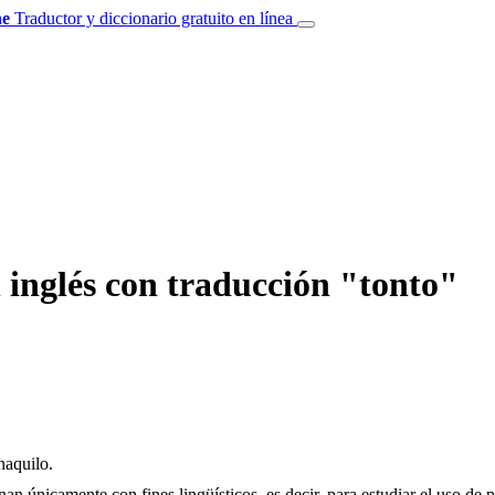
e
Traductor y diccionario gratuito en línea
 inglés con traducción "tonto"
naquilo.
an únicamente con fines lingüísticos, es decir, para estudiar el uso de 