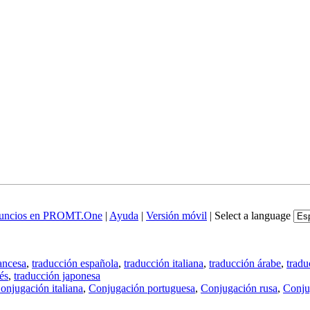
uncios en PROMT.One
|
Ayuda
|
Versión móvil
|
Select a language
ancesa
,
traducción española
,
traducción italiana
,
traducción árabe
,
tradu
és
,
traducción japonesa
onjugación italiana
,
Conjugación portuguesa
,
Conjugación rusa
,
Conju