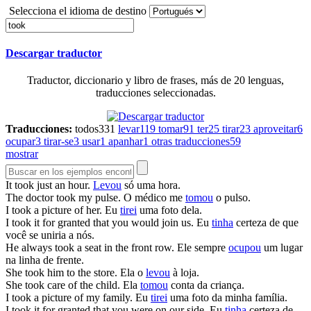
Selecciona el idioma de destino
Descargar traductor
Traductor, diccionario y libro de frases, más de 20 lenguas,
traducciones seleccionadas.
Traducciones:
todos
331
levar
119
tomar
91
ter
25
tirar
23
aproveitar
6
ocupar
3
tirar-se
3
usar
1
apanhar
1
otras traducciones
59
mostrar
It
took
just an hour.
Levou
só uma hora.
The doctor
took
my pulse.
O médico me
tomou
o pulso.
I
took
a picture of her.
Eu
tirei
uma foto dela.
I
took
it for granted that you would join us.
Eu
tinha
certeza de que
você se uniria a nós.
He always
took
a seat in the front row.
Ele sempre
ocupou
um lugar
na linha de frente.
She
took
him to the store.
Ela o
levou
à loja.
She
took
care of the child.
Ela
tomou
conta da criança.
I
took
a picture of my family.
Eu
tirei
uma foto da minha família.
I
took
it for granted that you were on our side.
Eu
tinha
certeza de