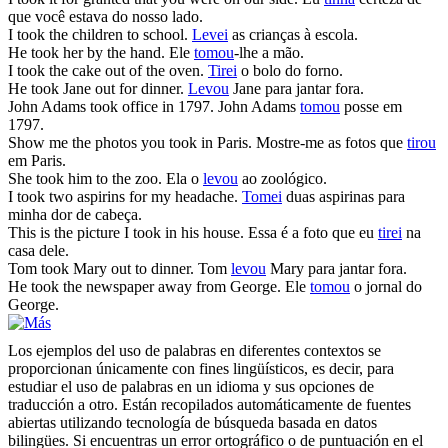
que você estava do nosso lado.
I
took
the children to school.
Levei
as crianças à escola.
He
took
her by the hand.
Ele
tomou
-lhe a mão.
I
took
the cake out of the oven.
Tirei
o bolo do forno.
He
took
Jane out for dinner.
Levou
Jane para jantar fora.
John Adams
took
office in 1797.
John Adams
tomou
posse em
1797.
Show me the photos you
took
in Paris.
Mostre-me as fotos que
tirou
em Paris.
She
took
him to the zoo.
Ela o
levou
ao zoológico.
I
took
two aspirins for my headache.
Tomei
duas aspirinas para
minha dor de cabeça.
This is the picture I
took
in his house.
Essa é a foto que eu
tirei
na
casa dele.
Tom
took
Mary out to dinner.
Tom
levou
Mary para jantar fora.
He
took
the newspaper away from George.
Ele
tomou
o jornal do
George.
Los ejemplos del uso de palabras en diferentes contextos se
proporcionan únicamente con fines lingüísticos, es decir, para
estudiar el uso de palabras en un idioma y sus opciones de
traducción a otro. Están recopilados automáticamente de fuentes
abiertas utilizando tecnología de búsqueda basada en datos
bilingües. Si encuentras un error ortográfico o de puntuación en el