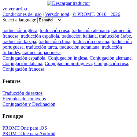
volver arriba
Condiciones del uso
|
Versión total
|
© PROMT, 2010 - 2026
Select a language
traducción inglesa
,
traducción rusa
,
traducción alemana
,
traducción
francesa
,
traducción española
,
traducción italiana
,
traducción árabe
,
traducción kazaja
,
traducción china
,
traducción coreana
,
traducción
portuguesa
,
traducción turca
,
traducción ucraniana
,
traducción
finlandés
,
traducción japonesa
Conjugación española
,
Conjugación inglesa
,
Conjugación alemana
,
Conjugación italiana
,
Conjugación portuguesa
,
Conjugación rusa
,
Conjugación francesa
.
Features
Traducción de textos
Ejemplos de contextos
Conjugación y Declinación
Free apps
PROMT.One para iOS
PROMT.One para Android