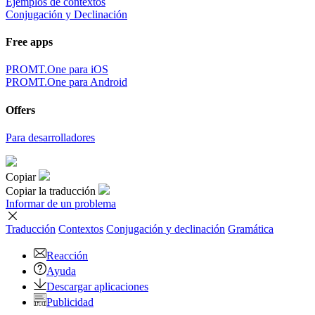
Ejemplos de contextos
Conjugación y Declinación
Free apps
PROMT.One para iOS
PROMT.One para Android
Offers
Para desarrolladores
Copiar
Copiar la traducción
Informar de un problema
Traducción
Contextos
Conjugación
y declinación
Gramática
Reacción
Ayuda
Descargar aplicaciones
Publicidad