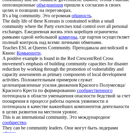
оппозиционные
объединения
пришли к согласию в своих
целях и позициях на переговорах.
It's a big
community
.
Это огромная
общность
.
The daily life of these Koreans is constrained within a small
community
where the Party exercises total control over all personal
exchanges.
Ежедневная жизнь этих корейцев ограничена
рамками одной небольшой
коммуны
, где партия осуществляет
полный контроль над всеми личными обменами.
Teaches ESL at Queens
Community
.
Преподавала английский в
Квинс
Комьюнити
.
A positive example is found in the Red Crescent/Red Cross
movement's emphasis of building
community
capacities for disaster
reduction by working through the promotion of vulnerability and
capacity assessments as primary components of local development
activities.
Положительным примером служат
целенаправленные усилия движения Красного Полумесяца/
Красного Креста по формированию
сообщественного
потенциала в области уменьшения опасности бедствий за счет
поощрения в процессе работы оценок уязвимости и
потенциала в качестве важнейших компонентов деятельности
в целях развития на местном уровне.
This is an international
community
.
Это международное
сообщество
.
They can be
community
leaders.
Они могут быть лидерами