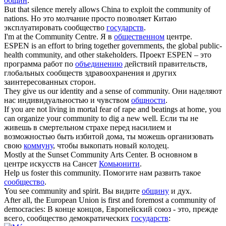
общин
.
But that silence merely allows China to exploit the
community
of
nations.
Но это молчание просто позволяет Китаю
эксплуатировать сообщество
государств
.
I'm at the
Community
Centre.
Я в
общественном
центре.
ESPEN is an effort to bring together governments, the global public-
health
community
, and other stakeholders.
Проект ESPEN – это
программа работ по
объединению
действий правительств,
глобальных сообществ здравоохранения и других
заинтересованных сторон.
They give us our identity and a sense of
community
.
Они наделяют
нас индивидуальностью и чувством
общности
.
If you are not living in mortal fear of rape and beatings at home, you
can organize your
community
to dig a new well.
Если ты не
живешь в смертельном страхе перед насилием и
возможностью быть избитой дома, ты можешь организовать
свою
коммуну
, чтобы выкопать новый колодец.
Mostly at the Sunset
Community
Arts Center.
В основном в
центре искусств на Сансет
Комьюнити
.
Help us foster this
community
.
Помогите нам развить такое
сообщество
.
You see
community
and spirit.
Вы видите
общину
и дух.
After all, the European Union is first and foremost a
community
of
democracies:
В конце концов, Европейский союз - это, прежде
всего, сообщество демократических
государств
: