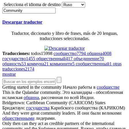
Selecciona el idioma de destino
Descargar traductor
Traductor, diccionario y libro de frases, más de 20 lenguas,
traducciones seleccionadas.
Traducciones:
todos
15998
сообщество
7794
община
4008
государство
1455
общественный
417
объединение
70
общность
53
коммуна
21
комьюнити
5
сообщественный
1
otras
traducciones
2174
mostrar
Getting started in the
community
Начало работы в
сообществе
This is the Qalandar
community
.
Это каландары - обособленная
исламская
община
, рассеянная по всей Индии.
Bridgetown: Caribbean
Community
(CARICOM) States
Бриджтаун:
государства
Карибского сообщества (КАРИКОМ)
And they were great
community
leaders.
И они были великими
общественными
лидерами.
Only then can they act as credible partners of the international
community
and the Sudanese government.
Важно, чтобы главные