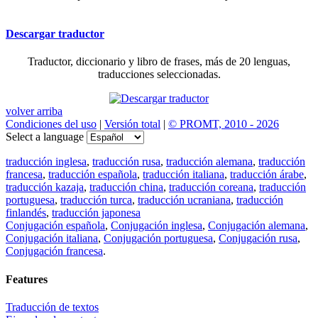
Descargar traductor
Traductor, diccionario y libro de frases, más de 20 lenguas,
traducciones seleccionadas.
volver arriba
Condiciones del uso
|
Versión total
|
© PROMT, 2010 - 2026
Select a language
traducción inglesa
,
traducción rusa
,
traducción alemana
,
traducción
francesa
,
traducción española
,
traducción italiana
,
traducción árabe
,
traducción kazaja
,
traducción china
,
traducción coreana
,
traducción
portuguesa
,
traducción turca
,
traducción ucraniana
,
traducción
finlandés
,
traducción japonesa
Conjugación española
,
Conjugación inglesa
,
Conjugación alemana
,
Conjugación italiana
,
Conjugación portuguesa
,
Conjugación rusa
,
Conjugación francesa
.
Features
Traducción de textos