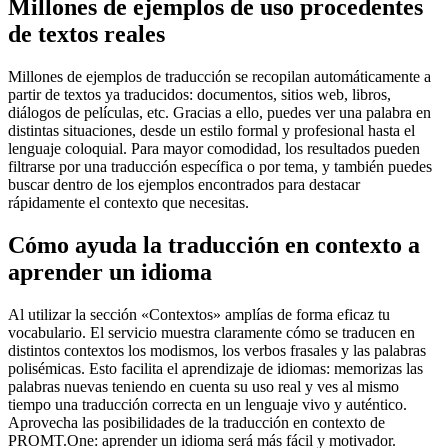
Millones de ejemplos de uso procedentes
de textos reales
Millones de ejemplos de traducción se recopilan automáticamente a
partir de textos ya traducidos: documentos, sitios web, libros,
diálogos de películas, etc. Gracias a ello, puedes ver una palabra en
distintas situaciones, desde un estilo formal y profesional hasta el
lenguaje coloquial. Para mayor comodidad, los resultados pueden
filtrarse por una traducción específica o por tema, y también puedes
buscar dentro de los ejemplos encontrados para destacar
rápidamente el contexto que necesitas.
Cómo ayuda la traducción en contexto a
aprender un idioma
Al utilizar la sección «Contextos» amplías de forma eficaz tu
vocabulario. El servicio muestra claramente cómo se traducen en
distintos contextos los modismos, los verbos frasales y las palabras
polisémicas. Esto facilita el aprendizaje de idiomas: memorizas las
palabras nuevas teniendo en cuenta su uso real y ves al mismo
tiempo una traducción correcta en un lenguaje vivo y auténtico.
Aprovecha las posibilidades de la traducción en contexto de
PROMT.One: aprender un idioma será más fácil y motivador.