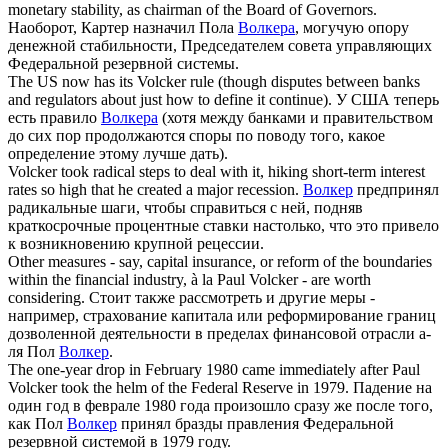
monetary stability, as chairman of the Board of Governors.
Наоборот, Картер назначил Пола
Волкера
, могучую опору
денежной стабильности, Председателем совета управляющих
Федеральной резервной системы.
The US now has its
Volcker
rule (though disputes between banks
and regulators about just how to define it continue).
У США теперь
есть правило
Волкера
(хотя между банками и правительством
до сих пор продолжаются споры по поводу того, какое
определение этому лучше дать).
Volcker
took radical steps to deal with it, hiking short-term interest
rates so high that he created a major recession.
Волкер
предпринял
радикальные шаги, чтобы справиться с ней, подняв
краткосрочные процентные ставки настолько, что это привело
к возникновению крупной рецессии.
Other measures - say, capital insurance, or reform of the boundaries
within the financial industry, à la Paul
Volcker
- are worth
considering.
Стоит также рассмотреть и другие меры -
например, страхование капитала или реформирование границ
дозволенной деятельности в пределах финансовой отрасли а-
ля Пол
Волкер
.
The one-year drop in February 1980 came immediately after Paul
Volcker
took the helm of the Federal Reserve in 1979.
Падение на
один год в феврале 1980 года произошло сразу же после того,
как Пол
Волкер
принял бразды правления Федеральной
резервной системой в 1979 году.