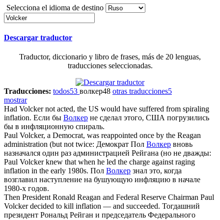
Selecciona el idioma de destino
Descargar traductor
Traductor, diccionario y libro de frases, más de 20 lenguas,
traducciones seleccionadas.
Traducciones:
todos
53
волкер
48
otras traducciones
5
mostrar
Had
Volcker
not acted, the US would have suffered from spiraling
inflation.
Если бы
Волкер
не сделал этого, США погрузились
бы в инфляционную спираль.
Paul
Volcker
, a Democrat, was reappointed once by the Reagan
administration (but not twice:
Демократ Пол
Волкер
вновь
назначался один раз администрацией Рейгана (но не дважды:
Paul
Volcker
knew that when he led the charge against raging
inflation in the early 1980s.
Пол
Волкер
знал это, когда
возглавил наступление на бушующую инфляцию в начале
1980-х годов.
Then President Ronald Reagan and Federal Reserve Chairman Paul
Volcker
decided to kill inflation — and succeeded.
Тогдашний
президент Рональд Рейган и председатель Федерального