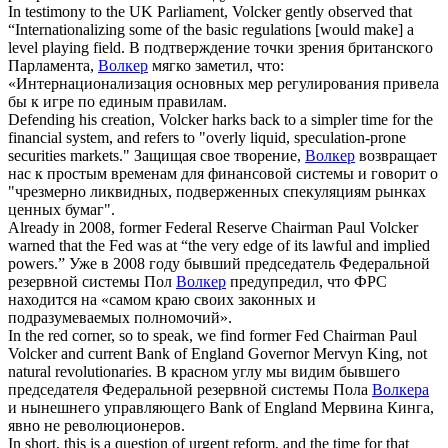
In testimony to the UK Parliament,
Volcker
gently observed that
“Internationalizing some of the basic regulations [would make] a
level playing field.
В подтверждение точки зрения британского
Парламента,
Волкер
мягко заметил, что:
«Интернационализация основных мер регулирования привела
бы к игре по единым правилам.
Defending his creation,
Volcker
harks back to a simpler time for the
financial system, and refers to "overly liquid, speculation-prone
securities markets."
Защищая свое творение,
Волкер
возвращает
нас к простым временам для финансовой системы и говорит о
"чрезмерно ликвидных, подверженных спекуляциям рынках
ценных бумаг".
Already in 2008, former Federal Reserve Chairman Paul
Volcker
warned that the Fed was at “the very edge of its lawful and implied
powers.”
Уже в 2008 году бывший председатель Федеральной
резервной системы Пол
Волкер
предупредил, что ФРС
находится на «самом краю своих законных и
подразумеваемых полномочий».
In the red corner, so to speak, we find former Fed Chairman Paul
Volcker
and current Bank of England Governor Mervyn King, not
natural revolutionaries.
В красном углу мы видим бывшего
председателя Федеральной резервной системы Пола
Волкера
и нынешнего управляющего Bank of England Мервина Кинга,
явно не революционеров.
In short, this is a question of urgent reform, and the time for that