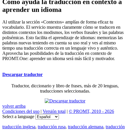
Cómo ayuda la traducción en contexto a
aprender un idioma
Al utilizar la sección «Contextos» amplías de forma eficaz tu
vocabulario. El servicio muestra claramente cómo se traducen en
distintos contextos los modismos, los verbos frasales y las palabras
polisémicas. Esto facilita el aprendizaje de idiomas: memorizas las
palabras nuevas teniendo en cuenta su uso real y ves al mismo
tiempo una traducción correcta en un lenguaje vivo y auténtico.
Aprovecha las posibilidades de la traducción en contexto de
PROMT.One: aprender un idioma será más fácil y motivador.
Descargar traductor
Traductor, diccionario y libro de frases, más de 20 lenguas,
traducciones seleccionadas.
volver arriba
Condiciones del uso
|
Versión total
|
© PROMT, 2010 - 2026
Select a language
traducción inglesa
,
traducción rusa
,
traducción alemana
,
traducción