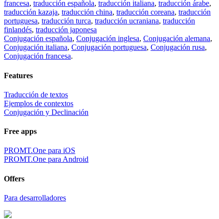
francesa
,
traducción española
,
traducción italiana
,
traducción árabe
,
traducción kazaja
,
traducción china
,
traducción coreana
,
traducción
portuguesa
,
traducción turca
,
traducción ucraniana
,
traducción
finlandés
,
traducción japonesa
Conjugación española
,
Conjugación inglesa
,
Conjugación alemana
,
Conjugación italiana
,
Conjugación portuguesa
,
Conjugación rusa
,
Conjugación francesa
.
Features
Traducción de textos
Ejemplos de contextos
Conjugación y Declinación
Free apps
PROMT.One para iOS
PROMT.One para Android
Offers
Para desarrolladores