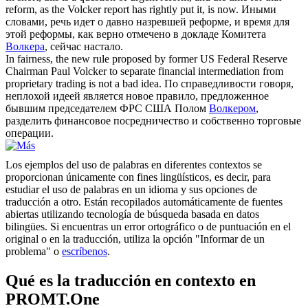
reform, as the
Volcker
report has rightly put it, is now.
Иными
словами, речь идет о давно назревшей реформе, и время для
этой реформы, как верно отмечено в докладе Комитета
Волкера
, сейчас настало.
In fairness, the new rule proposed by former US Federal Reserve
Chairman Paul
Volcker
to separate financial intermediation from
proprietary trading is not a bad idea.
По справедливости говоря,
неплохой идеей является новое правило, предложенное
бывшим председателем ФРС США Полом
Волкером
,
разделить финансовое посредничество и собственно торговые
операции.
Los ejemplos del uso de palabras en diferentes contextos se
proporcionan únicamente con fines lingüísticos, es decir, para
estudiar el uso de palabras en un idioma y sus opciones de
traducción a otro. Están recopilados automáticamente de fuentes
abiertas utilizando tecnología de búsqueda basada en datos
bilingües. Si encuentras un error ortográfico o de puntuación en el
original o en la traducción, utiliza la opción "Informar de un
problema" o
escríbenos
.
Qué es la traducción en contexto en
PROMT.One