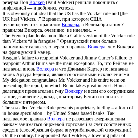
резерва Пол
Волкер
(Paul Volcker) решили покончить с
инфляцией — и добились успеха.
It is obviously not ideal that the US has the
Volcker
rule and [the
UK has] Vickers...”
Вариант, при котором США
руководствуются правилом
Волкера
, а Великобритания ?
правилом Викерса, очевидно, не идеален...»
The French plan looks more like a Gallic version of the
Volcker
rule
than Vickers “à la française.”
Французский план больше
напоминает галльскую версию правила
Волкера
, чем Викерса
на французский манер.
Reagan’s failure to reappoint
Volcker
and Jimmy Carter’s failure to
reappoint Arthur Burns are the main exceptions.
То, что Рейган не
назначил вновь
Волкера
и что Джимми Картер не назначил
вновь Артура Бернаса, являются основными исключениями.
My delegation congratulates Mr.
Volcker
and his entire team on
presenting the report, in which Benin takes great interest.
Наша
делегация признательна г-ну
Волкеру
и всем его сотрудникам
за представление доклада, к которому Бенин относится с
большим интересом.
The so-called
Volcker
Rule prevents proprietary trading – a form of
in-house speculation – by United States-based banks.
Так
называемое правило
Волкера
не разрешает американским
банкам заниматься биржевой торговлей за счёт собственных
средств (своеобразная форма внутрибанковской спекуляции).
On the contrary, he appointed Paul
Volcker
, a towering pillar of