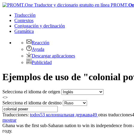
PROMT.
On
Traducción
Contextos
Conjugación
y declinación
Gramática
Reacción
Ayuda
Descargar aplicaciones
Publicidad
Ejemplos de uso de "colonial po
Selecciona el idioma de origen
<>
Selecciona el idioma de destino
Traducciones:
todos
53
колониальная держава
49
otras traducciones
mostrar
Ghana was the first sub-Saharan nation to win its independence from
году.