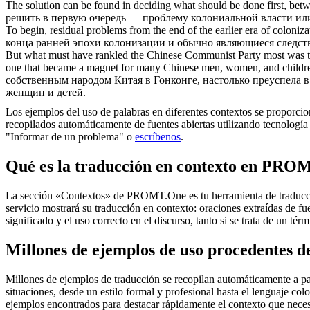
The solution can be found in deciding what should be done first, bet
решить в первую очередь — проблему колониальной власти или
To begin, residual problems from the end of the earlier era of colonizat
конца ранней эпохи колонизации и обычно являющиеся следст
But what must have rankled the Chinese Communist Party most was t
one that became a magnet for many Chinese men, women, and childr
собственным народом Китая в Гонконге, настолько преуспела 
женщин и детей.
Los ejemplos del uso de palabras en diferentes contextos se proporcion
recopilados automáticamente de fuentes abiertas utilizando tecnología 
"Informar de un problema" o
escríbenos
.
Qué es la traducción en contexto en PRO
La sección «Contextos» de PROMT.One es tu herramienta de traducción 
servicio mostrará su traducción en contexto: oraciones extraídas de f
significado y el uso correcto en el discurso, tanto si se trata de un t
Millones de ejemplos de uso procedentes de
Millones de ejemplos de traducción se recopilan automáticamente a parti
situaciones, desde un estilo formal y profesional hasta el lenguaje co
ejemplos encontrados para destacar rápidamente el contexto que neces