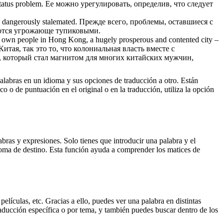
status problem.
Ее можно урегулировать, определив, что следует
in dangerously stalemated.
Прежде всего, проблемы, оставшиеся с
аются угрожающе тупиковыми.
s own people in Hong Kong, a hugely prosperous and contented city –
ая, так это то, что колониальная власть вместе с
а, который стал магнитом для многих китайских мужчин,
palabras en un idioma y sus opciones de traducción a otro. Están
o o de puntuación en el original o en la traducción, utiliza la opción
ras y expresiones. Solo tienes que introducir una palabra y el
dioma de destino. Esta función ayuda a comprender los matices de
elículas, etc. Gracias a ello, puedes ver una palabra en distintas
traducción específica o por tema, y también puedes buscar dentro de los