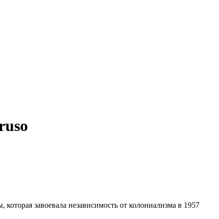
 ruso
 которая завоевала независимость от колониализма в 1957