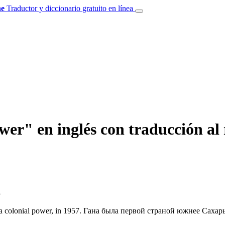
e
Traductor y diccionario gratuito en línea
wer" en inglés con traducción al
4
 a
colonial power
, in 1957.
Гана была первой страной южнее Сахары,