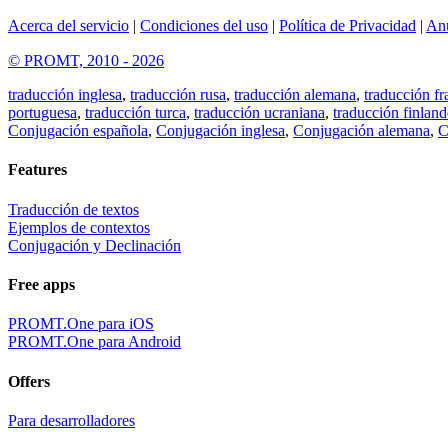
Acerca del servicio
|
Condiciones del uso
|
Política de Privacidad
|
An
© PROMT, 2010 - 2026
traducción inglesa
,
traducción rusa
,
traducción alemana
,
traducción fr
portuguesa
,
traducción turca
,
traducción ucraniana
,
traducción finland
Conjugación española
,
Conjugación inglesa
,
Conjugación alemana
,
C
Features
Traducción de textos
Ejemplos de contextos
Conjugación y Declinación
Free apps
PROMT.One para iOS
PROMT.One para Android
Offers
Para desarrolladores