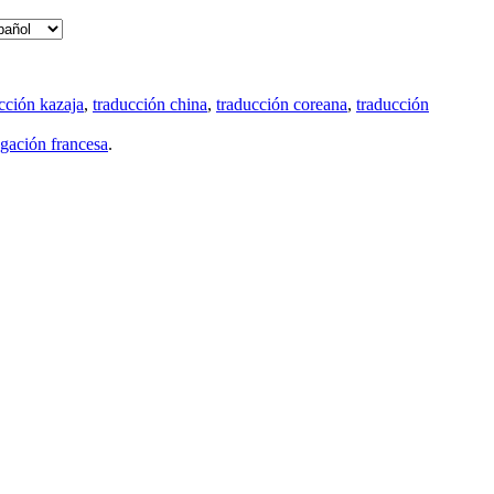
cción kazaja
,
traducción china
,
traducción coreana
,
traducción
gación francesa
.