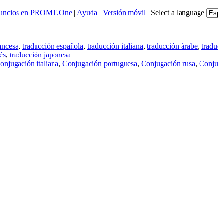
uncios en PROMT.One
|
Ayuda
|
Versión móvil
|
Select a language
ancesa
,
traducción española
,
traducción italiana
,
traducción árabe
,
tradu
és
,
traducción japonesa
onjugación italiana
,
Conjugación portuguesa
,
Conjugación rusa
,
Conju