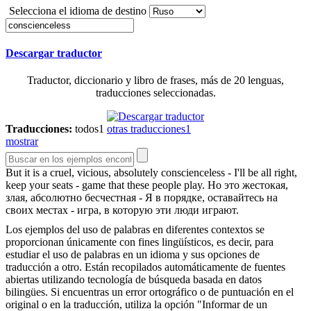
Selecciona el idioma de destino
Descargar traductor
Traductor, diccionario y libro de frases, más de 20 lenguas,
traducciones seleccionadas.
Traducciones:
todos
1
otras traducciones
1
mostrar
But it is a cruel, vicious, absolutely
conscienceless
- I'll be all right,
keep your seats - game that these people play.
Но это жестокая,
злая, абсолютно бесчестная - Я в порядке, оставайтесь на
своих местах - игра, в которую эти люди играют.
Los ejemplos del uso de palabras en diferentes contextos se
proporcionan únicamente con fines lingüísticos, es decir, para
estudiar el uso de palabras en un idioma y sus opciones de
traducción a otro. Están recopilados automáticamente de fuentes
abiertas utilizando tecnología de búsqueda basada en datos
bilingües. Si encuentras un error ortográfico o de puntuación en el
original o en la traducción, utiliza la opción "Informar de un