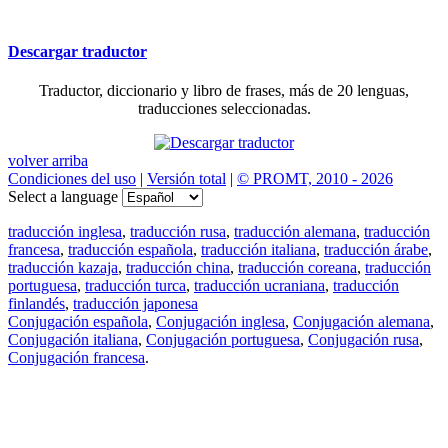
Descargar traductor
Traductor, diccionario y libro de frases, más de 20 lenguas,
traducciones seleccionadas.
volver arriba
Condiciones del uso
|
Versión total
|
© PROMT, 2010 - 2026
Select a language
traducción inglesa
,
traducción rusa
,
traducción alemana
,
traducción
francesa
,
traducción española
,
traducción italiana
,
traducción árabe
,
traducción kazaja
,
traducción china
,
traducción coreana
,
traducción
portuguesa
,
traducción turca
,
traducción ucraniana
,
traducción
finlandés
,
traducción japonesa
Conjugación española
,
Conjugación inglesa
,
Conjugación alemana
,
Conjugación italiana
,
Conjugación portuguesa
,
Conjugación rusa
,
Conjugación francesa
.
Features
Traducción de textos