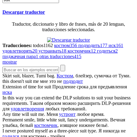
Descargar traductor
Traductor, diccionario y libro de frases, más de 20 lenguas,
traducciones seleccionadas.
Traducciones:
todos
1162
костюм
356
подходить
177
иск
161
удовлетворять
20
устраивать
18
костюмчик
12
годиться
2
пиджачная пара
1
otras traducciones
415
mostrar
Skirt
suit
, blazer, Tumi bag.
Костюм
, блейзер, сумочка от Туми.
this doesn't
suit
me
мне это не
подходит
Extension of time for
suit
Продление срока для предъявления
иска
In this way you can extend the DLP solutions to
suit
your business
requirements.
Таким образом можно расширить DLP-решения
для
удовлетворения
любых требований.
Any time will
suit
me.
Меня
устроит
любое время.
Permanent smile, little white
suit
, fancy undergarments.
Вечная
улыбка, белый
костюмчик
, изящное нижнее бельё.
I never postured myself as a three-piece
suit
type.
Я никогда не
годился
для костюма - тройки.