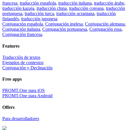
francesa
,
traducción española
,
traducción italiana
,
traducción árabe
,
traducción kazaja
,
traducción china
,
traducción coreana
,
traducción
portuguesa
,
traducción turca
,
traducción ucraniana
,
traducción
finlandés
,
traducción japonesa
Conjugación española
,
Conjugación inglesa
,
Conjugación alemana
,
Conjugación italiana
,
Conjugación portuguesa
,
Conjugación rusa
,
Conjugación francesa
.
Features
Traducción de textos
Ejemplos de contextos
Conjugación y Declinación
Free apps
PROMT.One para iOS
PROMT.One para Android
Offers
Para desarrolladores