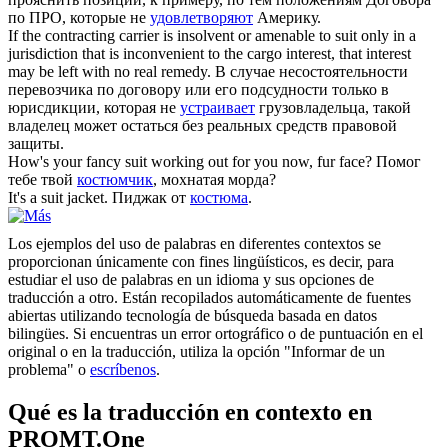
по ПРО, которые не
удовлетворяют
Америку.
If the contracting carrier is insolvent or amenable to
suit
only in a
jurisdiction that is inconvenient to the cargo interest, that interest
may be left with no real remedy.
В случае несостоятельности
перевозчика по договору или его подсудности только в
юрисдикции, которая не
устраивает
грузовладельца, такой
владелец может остаться без реальных средств правовой
защиты.
How's your fancy
suit
working out for you now, fur face?
Помог
тебе твой
костюмчик
, мохнатая морда?
It's a
suit
jacket.
Пиджак от
костюма
.
Los ejemplos del uso de palabras en diferentes contextos se
proporcionan únicamente con fines lingüísticos, es decir, para
estudiar el uso de palabras en un idioma y sus opciones de
traducción a otro. Están recopilados automáticamente de fuentes
abiertas utilizando tecnología de búsqueda basada en datos
bilingües. Si encuentras un error ortográfico o de puntuación en el
original o en la traducción, utiliza la opción "Informar de un
problema" o
escríbenos
.
Qué es la traducción en contexto en
PROMT.One