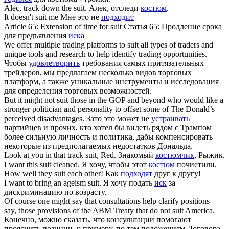
Alec, track down the
suit
.
Алек, отследи
костюм
.
It doesn't
suit
me
Мне это не
подходит
Article 65: Extension of time for
suit
Статья 65: Продление срока
для предъявления
иска
We offer multiple trading platforms to
suit
all types of traders and
unique tools and research to help identify trading opportunities.
Чтобы
удовлетворить
требования самых притязательных
трейдеров, мы предлагаем несколько видов торговых
платформ, а также уникальные инструменты и исследования
для определения торговых возможностей.
But it might not
suit
those in the GOP and beyond who would like a
stronger politician and personality to offset some of The Donald’s
perceived disadvantages.
Зато это может не
устраивать
партийцев и прочих, кто хотел бы видеть рядом с Трампом
более сильную личность и политика, дабы компенсировать
некоторые из предполагаемых недостатков Дональда.
Look at you in that track
suit
, Red.
Знакомый
костюмчик
, Рыжик.
I want this
suit
cleaned.
Я хочу, чтобы этот
костюм
почистили.
How well they
suit
each other!
Как
подходят
друг к другу!
I want to bring an ageism
suit
.
Я хочу подать
иск
за
дискриминацию по возрасту.
Of course one might say that consultations help clarify positions –
say, those provisions of the ABM Treaty that do not
suit
America.
Конечно, можно сказать, что консультации помогают
прояснить позиции, к примеру, по тем положениям Договора