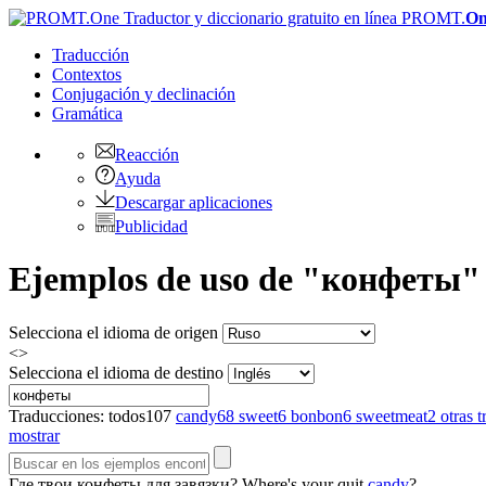
PROMT.
On
Traducción
Contextos
Conjugación
y declinación
Gramática
Reacción
Ayuda
Descargar aplicaciones
Publicidad
Ejemplos de uso de "конфеты" e
Selecciona el idioma de origen
<>
Selecciona el idioma de destino
Traducciones:
todos
107
candy
68
sweet
6
bonbon
6
sweetmeat
2
otras 
mostrar
Где твои
конфеты
для завязки?
Where's your quit
candy
?