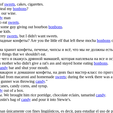
 of
sweets
, cakes, cigarettes.
steal my
bonbons
?
k our wine.
dy
man
to eat
sweets
.
t some guy giving out bourbon
bonbons
.
he kids.
erry
sweets
, but I didn't want sweets.
оладные
конфеты
?
Are you the little elf that left these mocha
bonbons
o
ама хранит
конфеты
, печенье, чипсы и всё, что мы не должны есть
e things that we shouldn't eat.
 чего я окажусь дрянной мамашей, которая наплевала на все и о
en mother who didn't give a rat's ass and stayed home eating
bonbons
.
candy
bar and shut your mouth.
з макарон и домашние
конфеты
, на днях был мастер-класс по пр
a salad from macaroni and homemade
sweets
; during the week there was 
 gunner was throwing
candy
."
canes, candy corns, and syrup.
dy
out of a box.
ы
.
We brought him rice porridge, chocolate eclairs, tamarind
candy
.
ustin's bag of
candy
and pour it into Stewie's.
an únicamente con fines lingüísticos, es decir, para estudiar el uso de 