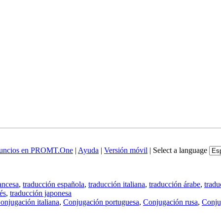
uncios en PROMT.One
|
Ayuda
|
Versión móvil
|
Select a language
ancesa
,
traducción española
,
traducción italiana
,
traducción árabe
,
tradu
és
,
traducción japonesa
onjugación italiana
,
Conjugación portuguesa
,
Conjugación rusa
,
Conju