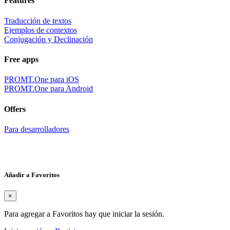
Features
Traducción de textos
Ejemplos de contextos
Conjugación y Declinación
Free apps
PROMT.One para iOS
PROMT.One para Android
Offers
Para desarrolladores
Añadir a Favoritos
×
Para agregar a Favoritos hay que iniciar la sesión.