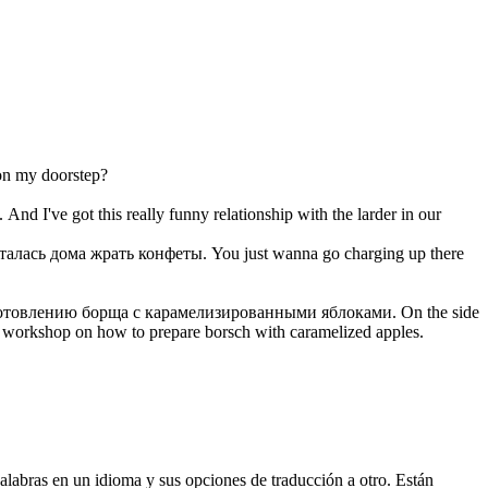
n my doorstep?
.
And I've got this really funny relationship with the larder in our
сталась дома жрать
конфеты
.
You just wanna go charging up there
иготовлению борща с карамелизированными яблоками.
On the side
a workshop on how to prepare borsch with caramelized apples.
palabras en un idioma y sus opciones de traducción a otro. Están