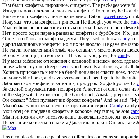
Там были
конфеты
, пирожные, сигареты.
The packages were full
Изгадить мою постель и слопать
конфеты
?
To ruin my bed - and 
Ешьте наши
конфеты
, пейте наше вино.
Eat our
sweetmeats
, drin
Подумал, что вы
конфеты
принесли
He thought you were the
can
У меня больше нет желания есть
конфеты
.
I have no more desire 
Нет, просто один парень раздавал
конфеты
с бурбОном.
No, jus
Они часто бросают
конфеты
детям.
They used to throw
candy
to t
Дарил малиновые
конфеты
, но я их не люблю.
He gave me raspb
Не ты ли тот маленький эльф, что оставил у моего порога шок
Это вам, хлопцы, на
конфеты
.
This is for you, guys, for
candy
.
И у меня забавные отношения с кладовой в нашем доме, где м
house where my mum keeps
sweets
and biscuits and crisps, and all th
Хочешь прискакать к ним на белой лошади и спасти всех, после
on your white horse, and save everyone, and then I get to be the rott
Забирай свои
конфеты
и заткнись, придурок.
So grab yourself a
За сценой с музыкантами повар-грек Анастас готовит салат и
of the stage with the musicians, the Greek chef, Anastas, prepares 
Он сказал: " Мой пулеметчик бросал
конфеты
"
And he said, "My
Мы обожаем
конфеты
, печенье, пряники и сироп.
Candy
, candy 
Мой отец он продавал
конфеты
в коробке.
My father, he sold
can
Мы приносили ему рисовую кашу, шоколадные эклеры,
конфет
Пересыпьте
конфеты
из пакета Джастина в пакет Стьюи.
Take J
Los ejemplos del uso de palabras en diferentes contextos se proporcion