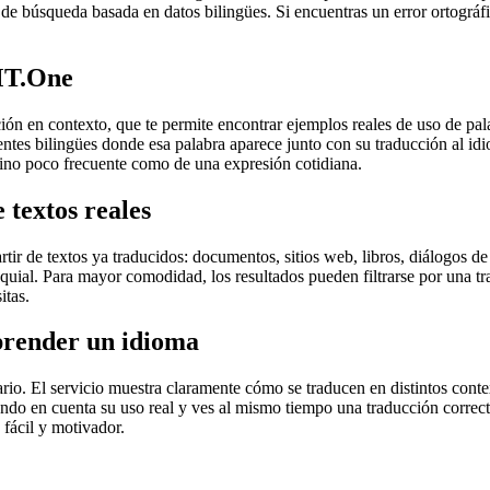
de búsqueda basada en datos bilingües. Si encuentras un error ortográfic
MT.One
en contexto, que te permite encontrar ejemplos reales de uso de palab
uentes bilingües donde esa palabra aparece junto con su traducción al i
érmino poco frecuente como de una expresión cotidiana.
 textos reales
r de textos ya traducidos: documentos, sitios web, libros, diálogos de p
loquial. Para mayor comodidad, los resultados pueden filtrarse por una 
itas.
prender un idioma
rio. El servicio muestra claramente cómo se traducen en distintos conte
iendo en cuenta su uso real y ves al mismo tiempo una traducción correct
fácil y motivador.