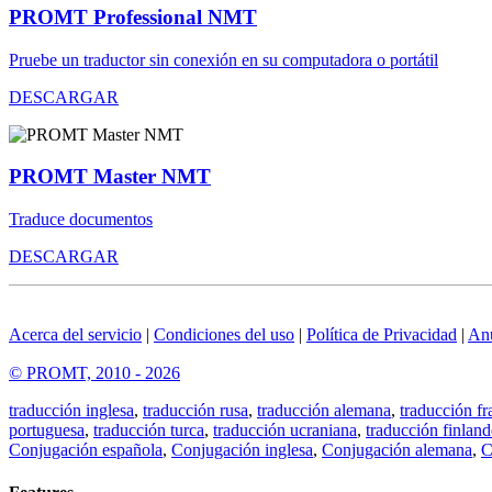
PROMT Professional NMT
Pruebe un traductor sin conexión en su computadora o portátil
DESCARGAR
PROMT Master NMT
Traduce documentos
DESCARGAR
Acerca del servicio
|
Condiciones del uso
|
Política de Privacidad
|
An
© PROMT, 2010 - 2026
traducción inglesa
,
traducción rusa
,
traducción alemana
,
traducción fr
portuguesa
,
traducción turca
,
traducción ucraniana
,
traducción finland
Conjugación española
,
Conjugación inglesa
,
Conjugación alemana
,
C