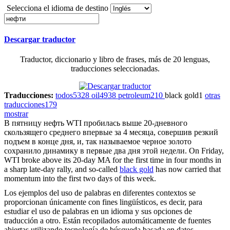
Selecciona el idioma de destino
Descargar traductor
Traductor, diccionario y libro de frases, más de 20 lenguas,
traducciones seleccionadas.
Traducciones:
todos
5328
oil
4938
petroleum
210
black gold
1
otras
traducciones
179
mostrar
В пятницу
нефть
WTI пробилась выше 20-дневного
скользящего среднего впервые за 4 месяца, совершив резкий
подъем в конце дня, и, так называемое черное золото
сохранило динамику в первые два дня этой недели.
On Friday,
WTI broke above its 20-day MA for the first time in four months in
a sharp late-day rally, and so-called
black gold
has now carried that
momentum into the first two days of this week.
Los ejemplos del uso de palabras en diferentes contextos se
proporcionan únicamente con fines lingüísticos, es decir, para
estudiar el uso de palabras en un idioma y sus opciones de
traducción a otro. Están recopilados automáticamente de fuentes
abiertas utilizando tecnología de búsqueda basada en datos