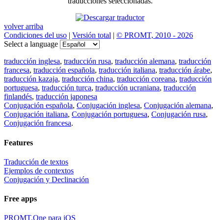
traducciones seleccionadas.
volver arriba
Condiciones del uso
|
Versión total
|
© PROMT, 2010 - 2026
Select a language
traducción inglesa
,
traducción rusa
,
traducción alemana
,
traducción
francesa
,
traducción española
,
traducción italiana
,
traducción árabe
,
traducción kazaja
,
traducción china
,
traducción coreana
,
traducción
portuguesa
,
traducción turca
,
traducción ucraniana
,
traducción
finlandés
,
traducción japonesa
Conjugación española
,
Conjugación inglesa
,
Conjugación alemana
,
Conjugación italiana
,
Conjugación portuguesa
,
Conjugación rusa
,
Conjugación francesa
.
Features
Traducción de textos
Ejemplos de contextos
Conjugación y Declinación
Free apps
PROMT.One para iOS