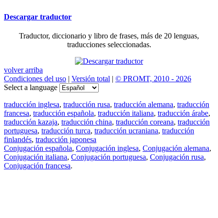
Descargar traductor
Traductor, diccionario y libro de frases, más de 20 lenguas,
traducciones seleccionadas.
volver arriba
Condiciones del uso
|
Versión total
|
© PROMT, 2010 - 2026
Select a language
traducción inglesa
,
traducción rusa
,
traducción alemana
,
traducción
francesa
,
traducción española
,
traducción italiana
,
traducción árabe
,
traducción kazaja
,
traducción china
,
traducción coreana
,
traducción
portuguesa
,
traducción turca
,
traducción ucraniana
,
traducción
finlandés
,
traducción japonesa
Conjugación española
,
Conjugación inglesa
,
Conjugación alemana
,
Conjugación italiana
,
Conjugación portuguesa
,
Conjugación rusa
,
Conjugación francesa
.
Features
Traducción de textos
Ejemplos de contextos