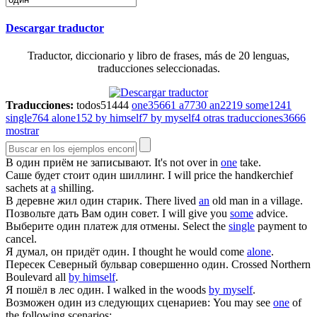
Descargar traductor
Traductor, diccionario y libro de frases, más de 20 lenguas,
traducciones seleccionadas.
Traducciones:
todos
51444
one
35661
a
7730
an
2219
some
1241
single
764
alone
152
by himself
7
by myself
4
otras traducciones
3666
mostrar
В
один
приём не записывают.
It's not over in
one
take.
Саше будет стоит
один
шиллинг.
I will price the handkerchief
sachets at
a
shilling.
В деревне жил
один
старик.
There lived
an
old man in a village.
Позвольте дать Вам
один
совет.
I will give you
some
advice.
Выберите
один
платеж для отмены.
Select the
single
payment to
cancel.
Я думал, он придёт
один
.
I thought he would come
alone
.
Пересек Северный бульвар совершенно
один
.
Crossed Northern
Boulevard all
by himself
.
Я пошёл в лес
один
.
I walked in the woods
by myself
.
Возможен
один
из следующих сценариев:
You may see
one
of
the following scenarios: