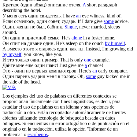
Краткое (
один
абзац) описание отеля.
A
short paragraph
describing the hotel.
У меня есть
один
свидетель.
I have
an
eye witness, kind of.
Если осмелюсь,
один
совет, сударь.
If I dare give
some
advice.
Один
, женат не был, бабник.
Single
, never married, sleeps
around.
Он
один
в приемной семье.
He's
alone
in a foster home.
Он спит на диване
один
.
He's asleep on the couch
by himself
.
А вместо этого я старюсь
один
, как ты.
Instead, I'm growing old
by myself
, you know, like you.
И это только
один
пример.
That is only
one
example.
Дайте мне еще
один
шанс!
Just give me
a
chance!
Это -
один
из первых компьютеров.
Here's
an
early computer.
Один
парень ударил меня в голову.
Oh,
some
guy kicked me in
the side of the head.
Los ejemplos del uso de palabras en diferentes contextos se
proporcionan únicamente con fines lingüísticos, es decir, para
estudiar el uso de palabras en un idioma y sus opciones de
traducción a otro. Están recopilados automáticamente de fuentes
abiertas utilizando tecnología de búsqueda basada en datos
bilingües. Si encuentras un error ortográfico o de puntuación en el
original o en la traducción, utiliza la opción "Informar de un
problema" o
escríbenos
.