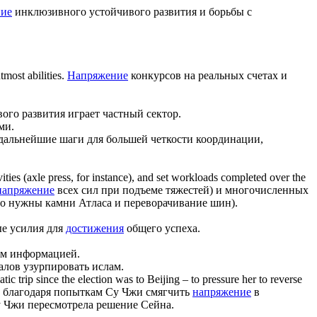
ние
инклюзивного устойчивого развития и борьбы с
most abilities.
Напряжение
конкурсов на реальных счетах и
ого развития играет частный сектор.
ми.
дальнейшие шаги для большей четкости координации,
ties (axle press, for instance), and set workloads completed over the
напряжение
всех сил при подъеме тяжестей) и многочисленных
го нужны камни Атласа и переворачивание шин).
ые усилия для
достижения
общего успеха.
ом информацией.
лов узурпировать ислам.
atic trip since the election was to Beijing – to pressure her to reverse
ь благодаря попыткам Су Чжи смягчить
напряжение
в
у Чжи пересмотрела решение Сейна.