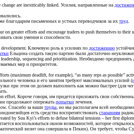
 change are inextricably linked.
Усилия, направленные на
достиже
овалились.
же благодарим письменных и устных переводчиков за их
труд
.
spur on greater
efforts
and encourage traders to push themselves to their ut
ивать свои умения и способности.
e development.
Ключевую роль в усилиях по
достижению
устойчив
ытки
Ельцина создать такую партию были достаточно неуклюжи
 leadership, sequencing and prioritization.
Необходимо предпринять 
имаемых мер и приоритетов.
fforts
(maximum deadlift, for example), “as many reps as possible” activi
ильного человека и его занятия требуют максимальных усилий (
узки при этом он должен выполнить как можно быстрее (для че
ать.
n effort.
Короче говоря, им придется приложить свои собственн
ии продолжают опережать
попытки
лечения.
now.
Спасибо за ваши
труды
, но мы располагаем всей необходим
 индонезийцев есть средства воспрепятствовать
стараниям
радика
created by Suu Kyi’s
efforts
to defuse bilateral tensions – her first diplom
ытается воспользоваться окном возможностей, которое открылос
атический визит она совершила в Пекин). Он требует, чтобы С