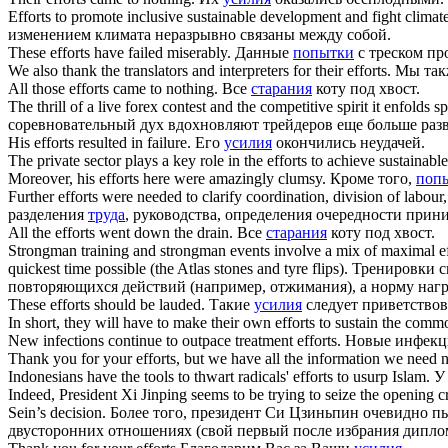
Efforts
to promote inclusive sustainable development and fight climate
изменением климата неразрывно связаны между собой.
These
efforts
have failed miserably.
Данные
попытки
с треском пр
We also thank the translators and interpreters for their
efforts
.
Мы так
All those
efforts
came to nothing.
Все
старания
коту под хвост.
The thrill of a live forex contest and the competitive spirit it enfolds 
соревновательный дух вдохновляют трейдеров еще больше разв
His
efforts
resulted in failure.
Его
усилия
окончились неудачей.
The private sector plays a key role in the
efforts
to achieve sustainabl
Moreover, his
efforts
here were amazingly clumsy.
Кроме того,
поп
Further
efforts
were needed to clarify coordination, division of labour,
разделения
труда
, руководства, определения очередности прин
All the
efforts
went down the drain.
Все
старания
коту под хвост.
Strongman training and strongman events involve a mix of maximal
e
quickest time possible (the Atlas stones and tyre flips).
Тренировки с
повторяющихся действий (например, отжимания), а норму нагр
These
efforts
should be lauded.
Такие
усилия
следует приветствов
In short, they will have to make their own
efforts
to sustain the commo
New infections continue to outpace treatment
efforts
.
Новые инфекц
Thank you for your
efforts
, but we have all the information we need 
Indonesians have the tools to thwart radicals'
efforts
to usurp Islam.
У
Indeed, President Xi Jinping seems to be trying to seize the opening 
Sein’s decision.
Более того, президент Си Цзиньпин очевидно п
двусторонних отношениях (свой первый после избрания диплом