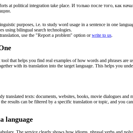
forts
at political integration take place.
И только после того, как нач
ации.
inguistic purposes, i.e. to study word usage in a sentence in one langua
ces using bilingual search technologies.
r translation, use the "Report a problem" option or
write to us
.
.One
ol that helps you find real examples of how words and phrases are used
gether with its translation into the target language. This helps you un
eady translated texts: documents, websites, books, movie dialogues and m
he results can be filtered by a specific translation or topic, and you c
 a language
abulary. The service clearly shows how idioms, phrasal verbs and polys