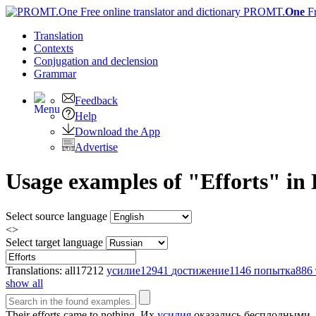
PROMT.
One
F
Translation
Contexts
Conjugation
and declension
Grammar
Feedback
Help
Download the App
Advertise
Usage examples of "Efforts" in 
Select source language
<>
Select target language
Translations:
all
17212
усилие
12941
достижение
1146
попытка
886
show all
Their
efforts
came to nothing.
Их
усилия
оказались бесплодными.