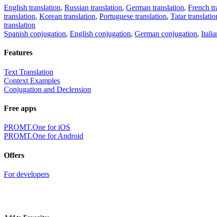
English translation
,
Russian translation
,
German translation
,
French tr
translation
,
Korean translation
,
Portuguese translation
,
Tatar translatio
translation
Spanish conjugation
,
English conjugation
,
German conjugation
,
Itali
Features
Text Translation
Context Examples
Conjugation and Declension
Free apps
PROMT.One for iOS
PROMT.One for Android
Offers
For developers