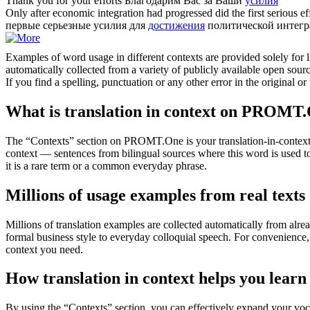
Thank you for your
efforts
Благодарим Вас за Ваши
усилия
Only after economic integration had progressed did the first serious
ef
первые серьезные усилия для
достижения
политической интегр
Examples of word usage in different contexts are provided solely for l
automatically collected from a variety of publicly available open sour
If you find a spelling, punctuation or any other error in the original o
What is translation in context on PROMT
The “Contexts” section on PROMT.One is your translation-in-context to
context — sentences from bilingual sources where this word is used to
it is a rare term or a common everyday phrase.
Millions of usage examples from real texts
Millions of translation examples are collected automatically from alr
formal business style to everyday colloquial speech. For convenience, t
context you need.
How translation in context helps you learn
By using the “Contexts” section, you can effectively expand your voc