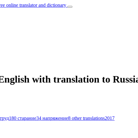
ree online translator and dictionary
English with translation to Russi
труд
180
старание
34
напряжение
8
other translations
2017