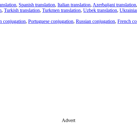
anslation
,
Spanish translation
,
Italian translation
,
Azerbaijani translation
n
,
Turkish translation
,
Turkmen translation
,
Uzbek translation
,
Ukrainian
an conjugation
,
Portuguese conjugation
,
Russian conjugation
,
French co
Advert