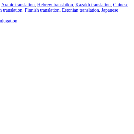
,
Arabic translation
,
Hebrew translation
,
Kazakh translation
,
Chinese
 translation
,
Finnish translation
,
Estonian translation
,
Japanese
njugation
.