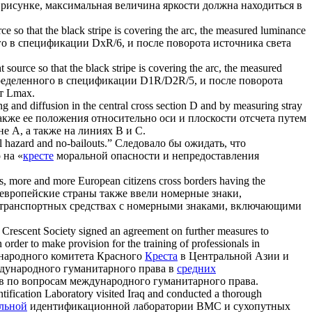
 рисунке, максимальная величина яркости должна находиться в
ce so that the black stripe is covering the arc, the measured luminance
го в спецификации DхR/6, и после поворота источника света
source so that the black stripe is covering the arc, the measured
пределенного в спецификации D1R/D2R/5, и после поворота
т Lmax.
ing and diffusion in the
central cross
section D and by measuring stray
акже ее положения относительно оси и плоскости отсчета путем
е A, а также на линиях B и C.
 hazard and no-bailouts.”
Следовало бы ожидать, что
 на «
кресте
моральной опасности и непредоставления
gns, more and more European citizens
cross
borders having the
оевропейские страны также ввели номерные знаки,
транспортных средствах с номерными знаками, включающими
 Crescent Society signed an agreement on further measures to
order to make provision for the training of professionals in
ународного комитета Красного
Креста
в Центральной Азии и
дународного гуманитарного права в
средних
в по вопросам международного гуманитарного права.
tification Laboratory visited Iraq and conducted a thorough
льной
идентификационной лаборатории ВМС и сухопутных