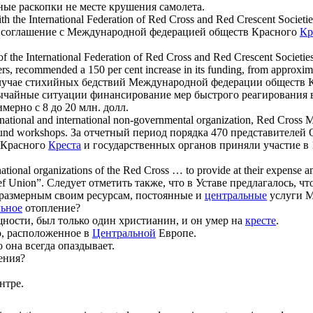
ые раскопки не месте крушения самолета.
th the International Federation of Red
Cross
and Red Crescent Societies 
е соглашение с Международной федерацией обществ Красного
Кр
f the International Federation of Red
Cross
and Red Crescent Societie
s, recommended a 150 per cent increase in its funding, from approximate
лучае стихийных бедствий Международной федерации обществ 
ычайные ситуации финансирование мер быстрого реагирования 
ерно с 8 до 20 млн. долл.
national and international non-governmental organization, Red
Cross
Mo
nd workshops.
За отчетный период порядка 470 представителе
 Красного
Креста
и государственных органов приняли участие в 
ernational organizations of the Red
Cross
… to provide at their expense an
ief Union”.
Следует отметить также, что в Уставе предлагалось,
соразмерным своим ресурсам, постоянные и
центральные
услуги М
льное
отопление?
ности, был только один христианин, и он умер на
кресте
.
о, расположенное в
Центральной
Европе.
 она всегда опаздывает.
ения?
нтре.