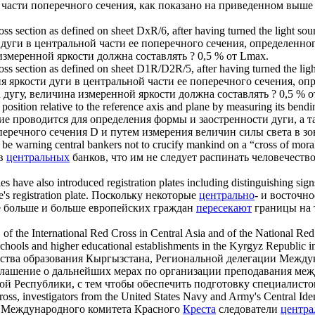
 части поперечного сечения, как показано на приведенном выше
oss
section as defined on sheet DxR/6, after having turned the light sour
дуги в центральной части ее поперечного сечения, определенно
измеренной яркости должна составлять ? 0,5 % от Lmax.
oss
section as defined on sheet D1R/D2R/5, after having turned the light 
 яркости дуги в центральной части ее поперечного сечения, о
 дугу, величина измеренной яркости должна составлять ? 0,5 % о
s position relative to the reference axis and plane by measuring its bend
е проводится для определения формы и заостренности дуги, а т
еречного сечения D и путем измерения величин силы света в зон
o be warning
central
bankers not to crucify mankind on a “
cross
of moral
ов
центральных
банков, что им не следует распинать человечество
s have also introduced registration plates including distinguishing si
's registration plate.
Поскольку некоторые
центрально
- и восточн
е больше и больше европейских граждан
пересекают
границы на 
 of the International Red
Cross
in
Central
Asia and of the National Red
chools and higher educational establishments in the Kyrgyz Republic in 
рства образования Кыргызстана, Региональной делегации Межд
лашение о дальнейших мерах по организации преподавания меж
й Республики, с тем чтобы обеспечить подготовку специалисто
ross
, investigators from the United States Navy and Army's
Central
Iden
во Международного комитета Красного
Креста
следователи
центра