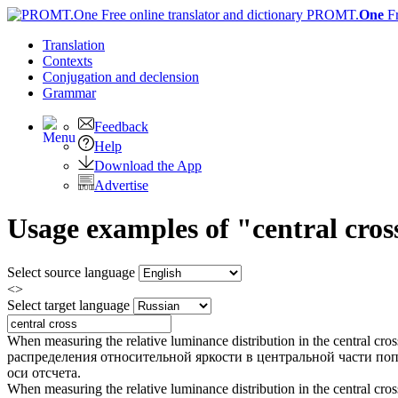
PROMT.
One
F
Translation
Contexts
Conjugation
and declension
Grammar
Feedback
Help
Download the App
Advertise
Usage examples of "central cross
Select source language
<>
Select target language
When measuring the relative luminance distribution in the
central cros
распределения относительной яркости в центральной части поп
оси отсчета.
When measuring the relative luminance distribution in the
central cros