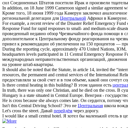
сил Соединенных Штатов посетили Ирак и произвели тщательн
In addition, on 18 June 1999 Cameroon signed a similar agreement wi
Кроме того, 18 июня 1999 года Камерун заключил аналогично
региональной делегации для
Центральной
Африки в Камеруне.
For example, a recent review of the Disaster Relief Emergency Fund o
Response Fund for rapid responses to small- and medium-scale disaster
проведенный недавно обзор Чрезвычайного фонда помощи в с
дополнительное к Центральному фонду реагирования на чрезв
привел к рекомендации об увеличении на 150 процентов — прим
During the reporting cycle, approximately 470 United Nations, IOM, 
headquarters levels participated in 11
Central
Emergency Response Fu
международных неправительственных организаций, движения
на уровне штаб-квартиры.
It should also be noted that the Statute, in article 14, invited the “int
resources, the permanent and
central
services of the International Rel
предоставляли за свой счет и в том объеме, какой они сочтут 
Is there
central
heating in this building?
В этом здании есть
центра
In truth, there was only one Christian, and he died on the
cross
.
В сущ
Hungary is a state situated in
Central
Europe.
Венгрия - государств
He is
cross
because she always comes late.
Он сердится, потому что
Isn't this
Central
Driving School?
Это не
Центральная
школа вожд
Let's
cross
the street.
Давай
перейдём
через дорогу.
I would like a small
central
hotel.
Я хотел бы маленький отель в це