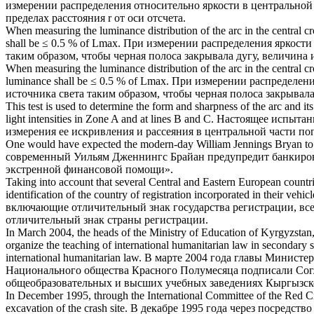
измерении распределения относительно яркости в центральной
пределах расстояния r от оси отсчета.
When measuring the luminance distribution of the arc in the
central cr
shall be ≤ 0.5 % of Lmax.
При измерении распределения яркости 
таким образом, чтобы черная полоса закрывала дугу, величина 
When measuring the luminance distribution of the arc in the
central cr
luminance shall be ≤ 0.5 % of Lmax.
При измерении распределения
источника света таким образом, чтобы черная полоса закрывала
This test is used to determine the form and sharpness of the arc and it
light intensities in Zone A and at lines B and C.
Настоящее испытани
измерения ее искривления и рассеяния в центральной части поп
One would have expected the modern-day William Jennings Bryan t
современный Уильям Дженнингс Брайан предупредит банкир
экстренной финансовой помощи».
Taking into account that several
Central
and Eastern European countrie
identification of the country of registration incorporated in their vehicle
включающие отличительный знак государства регистрации, вс
отличительный знак страны регистрации.
In March 2004, the heads of the Ministry of Education of Kyrgyzstan,
organize the teaching of international humanitarian law in secondary s
international humanitarian law.
В марте 2004 года главы Министе
Национального общества Красного Полумесяца подписали Сог
общеобразовательных и высших учебных заведениях Кыргызско
In December 1995, through the International Committee of the Red
C
excavation of the crash site.
В декабре 1995 года через посредст