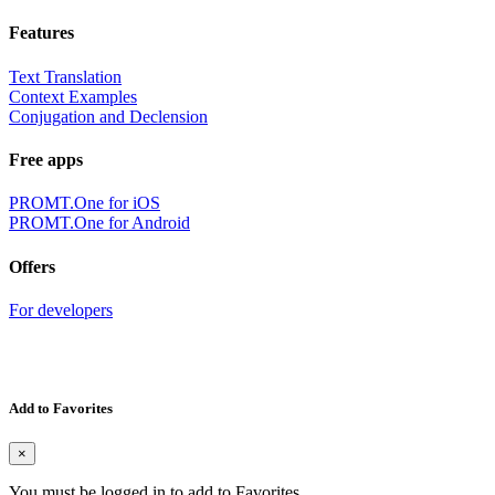
Features
Text Translation
Context Examples
Conjugation and Declension
Free apps
PROMT.One for iOS
PROMT.One for Android
Offers
For developers
Add to Favorites
×
You must be logged in to add to Favorites