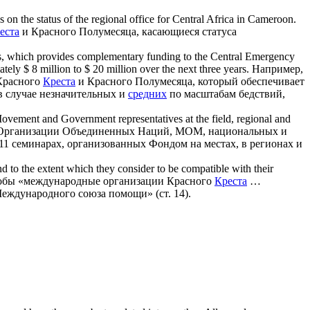
on the status of the regional office for
Central
Africa in Cameroon.
еста
и Красного Полумесяца, касающиеся статуса
s, which provides complementary funding to the
Central
Emergency
ly $ 8 million to $ 20 million over the next three years.
Например,
Красного
Креста
и Красного Полумесяца, который обеспечивает
в случае незначительных и
средних
по масштабам бедствий,
vement and Government representatives at the field, regional and
й Организации Объединенных Наций, МОМ, национальных и
11 семинарах, организованных Фондом на местах, в регионах и
d to the extent which they consider to be compatible with their
 чтобы «международные организации Красного
Креста
…
еждународного союза помощи» (ст. 14).