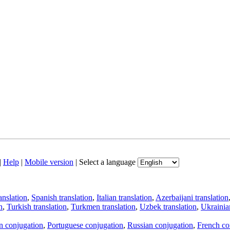
|
Help
|
Mobile version
|
Select a language
anslation
,
Spanish translation
,
Italian translation
,
Azerbaijani translation
n
,
Turkish translation
,
Turkmen translation
,
Uzbek translation
,
Ukrainian
an conjugation
,
Portuguese conjugation
,
Russian conjugation
,
French co