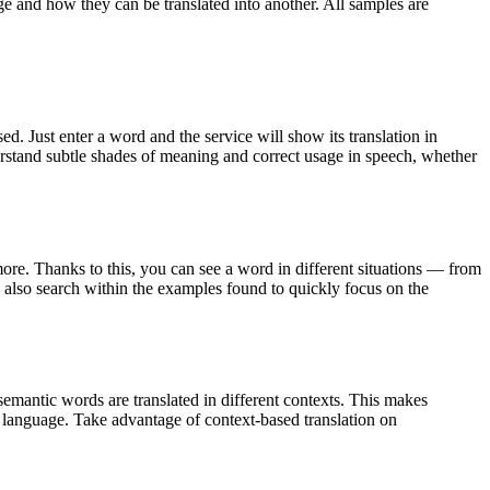
ge and how they can be translated into another. All samples are
. Just enter a word and the service will show its translation in
derstand subtle shades of meaning and correct usage in speech, whether
ore. Thanks to this, you can see a word in different situations — from
an also search within the examples found to quickly focus on the
emantic words are translated in different contexts. This makes
g language. Take advantage of context-based translation on