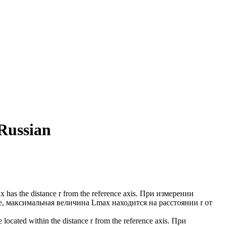
 Russian
has the distance r from the reference axis.
При измерении
, максимальная величина Lmax находится на расстоянии r от
located within the distance r from the reference axis.
При