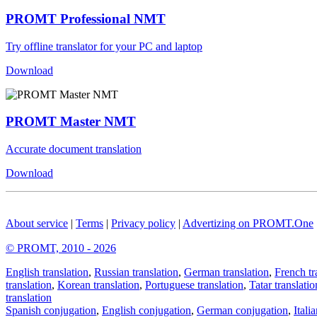
PROMT Professional NMT
Try offline translator for your PC and laptop
Download
PROMT Master NMT
Accurate document translation
Download
About service
|
Terms
|
Privacy policy
|
Advertizing on PROMT.One
© PROMT, 2010 - 2026
English translation
,
Russian translation
,
German translation
,
French tr
translation
,
Korean translation
,
Portuguese translation
,
Tatar translatio
translation
Spanish conjugation
,
English conjugation
,
German conjugation
,
Itali