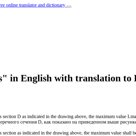
ree online translator and dictionary
" in English with translation to
s
section D as indicated in the drawing above, the maximum value Lmax 
еречного сечения D, как показано на приведенном выше рисунке
s
section as indicated in the drawing above, the maximum value shall be 