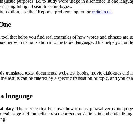
inguistic purposes, i.e. to study word usage in a sentence in one langua
ces using bilingual search technologies.
r translation, use the "Report a problem" option or
write to us
.
.One
ol that helps you find real examples of how words and phrases are used
gether with its translation into the target language. This helps you un
eady translated texts: documents, websites, books, movie dialogues and m
he results can be filtered by a specific translation or topic, and you c
 a language
abulary. The service clearly shows how idioms, phrasal verbs and polys
real usage and immediately see correct translations in authentic, livin
ing!