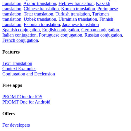
translation
,
Arabic translation
,
Hebrew translation
,
Kazakh
translation
,
Chinese translation
,
Korean translation
,
Portuguese
translation
,
Tatar translation
,
Turkish translation
,
Turkmen
translation
,
Uzbek translation
,
Ukrainian translation
,
Finnish
translation
,
Estonian translation
,
Japanese translation
Spanish conjugation
,
English conjugation
,
German conjugation
,
Italian conjugation
,
Portuguese conjugation
,
Russian conjugation
,
French conjugation
.
Features
Text Translation
Context Examples
Conjugation and Declension
Free apps
PROMT.One for iOS
PROMT.One for Android
Offers
For developers