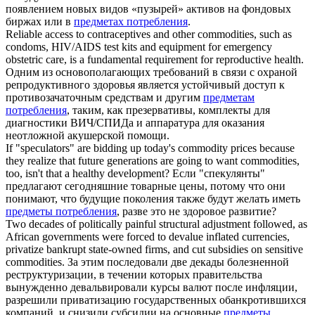
появлением новых видов «пузырей» активов на фондовых
биржах или в
предметах потребления
.
Reliable access to contraceptives and other
commodities
, such as
condoms, HIV/AIDS test kits and equipment for emergency
obstetric care, is a fundamental requirement for reproductive health.
Одним из основополагающих требований в связи с охраной
репродуктивного здоровья является устойчивый доступ к
противозачаточным средствам и другим
предметам
потребления
, таким, как презервативы, комплекты для
диагностики ВИЧ/СПИДа и аппаратура для оказания
неотложной акушерской помощи.
If "speculators" are bidding up today's commodity prices because
they realize that future generations are going to want
commodities
,
too, isn't that a healthy development?
Если "спекулянты"
предлагают сегодняшние товарные цены, потому что они
понимают, что будущие поколения также будут желать иметь
предметы потребления
, разве это не здоровое развитие?
Two decades of politically painful structural adjustment followed, as
African governments were forced to devalue inflated currencies,
privatize bankrupt state-owned firms, and cut subsidies on sensitive
commodities
.
За этим последовали две декады болезненной
реструктуризации, в течении которых правительства
вынужденно девальвировали курсы валют после инфляции,
разрешили приватизацию государственных обанкротившихся
компаний, и снизили субсидии на основные
предметы