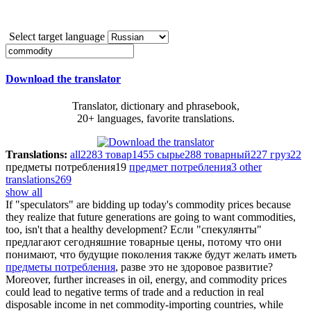
Select target language
Download the translator
Translator, dictionary and phrasebook,
20+ languages, favorite translations.
Translations:
all
2283
товар
1455
сырье
288
товарный
227
груз
22
предметы потребления
19
предмет потребления
3
other
translations
269
show all
If "speculators" are bidding up today's
commodity
prices because
they realize that future generations are going to want commodities,
too, isn't that a healthy development?
Если "спекулянты"
предлагают сегодняшние товарные цены, потому что они
понимают, что будущие поколения также будут желать иметь
предметы потребления
, разве это не здоровое развитие?
Moreover, further increases in oil, energy, and
commodity
prices
could lead to negative terms of trade and a reduction in real
disposable income in net commodity-importing countries, while