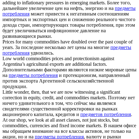
adding to inflationary pressures in emerging markets.
Более того,
дальнейшее увеличение цен на нефть, энергию и на
предметы
потребления
может привести к негативным соотношениям
импортных и экспортных цен и снижению реального чистого
дохода стран, импортирующих товары потребления, при этом
будет увеличиваться инфляционное давление на
развивающиеся рынки.
Prices for many
commodities
have doubled over the past couple of
years.
За последние несколько лет цены на многие
предметы
потребления
удвоились.
Low world
commodities
prices and protectionism against
Argentina’s agricultural exports are additional factors.
Дополнительными факторами являются низкие мировые цены
на
предметы потребления
и протекционизм, направленный
против экспорта Аргентиной сельскохозяйственной
продукции.
Little wonder, then, that we are now witnessing a significant
correction in equity, credit, and
commodities
markets.
Поэтому нет
ничего удивительного в том, что сейчас мы являемся
свидетелями существенной корректировки на рынках
акционерного капитала, кредитов и
предметов потребления
.
At our shop, we look at all asset classes, not just stocks, but
commodities
, currencies and fixed income markets.
В нашем офисе
мы обращаем внимание на все классы активов, не только на
акции, но и на
предметы потребления
, валюту и рынки