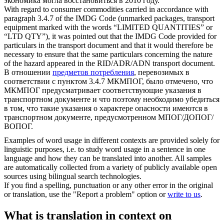
экономика могла восстановиться в 2010 году.
With regard to consumer
commodities
carried in accordance with
paragraph 3.4.7 of the IMDG Code (unmarked packages, transport
equipment marked with the words “LIMITED QUANTITIES” or
“LTD QTY”), it was pointed out that the IMDG Code provided for
particulars in the transport document and that it would therefore be
necessary to ensure that the same particulars concerning the nature
of the hazard appeared in the RID/ADR/ADN transport document.
В отношении
предметов потребления
, перевозимых в
соответствии с пунктом 3.4.7 МКМПОГ, было отмечено, что
МКМПОГ предусматривает соответствующие указания в
транспортном документе и что поэтому необходимо убедиться
в том, что такие указания о характере опасности имеются в
транспортном документе, предусмотренном МПОГ/ДОПОГ/
ВОПОГ.
Examples of word usage in different contexts are provided solely for
linguistic purposes, i.e. to study word usage in a sentence in one
language and how they can be translated into another. All samples
are automatically collected from a variety of publicly available open
sources using bilingual search technologies.
If you find a spelling, punctuation or any other error in the original
or translation, use the "Report a problem" option or
write to us
.
What is translation in context on