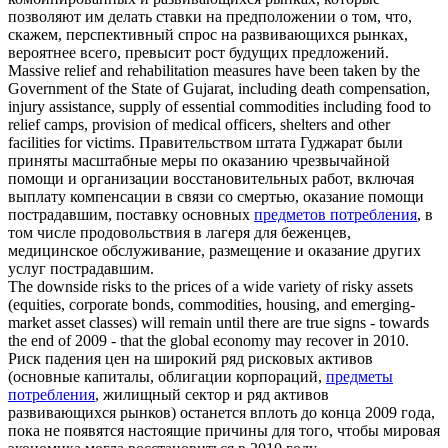
позволяют им делать ставки на предположении о том, что,
скажем, перспективный спрос на развивающихся рынках,
вероятнее всего, превысит рост будущих предложений.
Massive relief and rehabilitation measures have been taken by the
Government of the State of Gujarat, including death compensation,
injury assistance, supply of essential
commodities
including food to
relief camps, provision of medical officers, shelters and other
facilities for victims.
Правительством штата Гуджарат были
приняты масштабные меры по оказанию чрезвычайной
помощи и организации восстановительных работ, включая
выплату компенсации в связи со смертью, оказание помощи
пострадавшим, поставку основных
предметов потребления
, в
том числе продовольствия в лагеря для беженцев,
медицинское обслуживание, размещение и оказание других
услуг пострадавшим.
The downside risks to the prices of a wide variety of risky assets
(equities, corporate bonds,
commodities
, housing, and emerging-
market asset classes) will remain until there are true signs - towards
the end of 2009 - that the global economy may recover in 2010.
Риск падения цен на широкий ряд рисковых активов
(основные капиталы, облигации корпораций,
предметы
потребления
, жилищный сектор и ряд активов
развивающихся рынков) останется вплоть до конца 2009 года,
пока не появятся настоящие причины для того, чтобы мировая