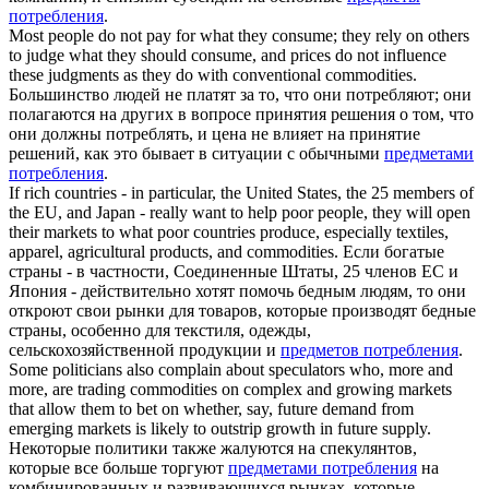
потребления
.
Most people do not pay for what they consume; they rely on others
to judge what they should consume, and prices do not influence
these judgments as they do with conventional
commodities
.
Большинство людей не платят за то, что они потребляют; они
полагаются на других в вопросе принятия решения о том, что
они должны потреблять, и цена не влияет на принятие
решений, как это бывает в ситуации с обычными
предметами
потребления
.
If rich countries - in particular, the United States, the 25 members of
the EU, and Japan - really want to help poor people, they will open
their markets to what poor countries produce, especially textiles,
apparel, agricultural products, and
commodities
.
Если богатые
страны - в частности, Соединенные Штаты, 25 членов ЕС и
Япония - действительно хотят помочь бедным людям, то они
откроют свои рынки для товаров, которые производят бедные
страны, особенно для текстиля, одежды,
сельскохозяйственной продукции и
предметов потребления
.
Some politicians also complain about speculators who, more and
more, are trading
commodities
on complex and growing markets
that allow them to bet on whether, say, future demand from
emerging markets is likely to outstrip growth in future supply.
Некоторые политики также жалуются на спекулянтов,
которые все больше торгуют
предметами потребления
на
комбинированных и развивающихся рынках, которые