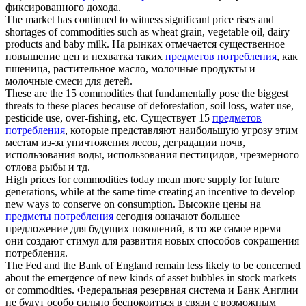
фиксированного дохода.
The market has continued to witness significant price rises and
shortages of
commodities
such as wheat grain, vegetable oil, dairy
products and baby milk.
На рынках отмечается существенное
повышение цен и нехватка таких
предметов потребления
, как
пшеница, растительное масло, молочные продукты и
молочные смеси для детей.
These are the 15
commodities
that fundamentally pose the biggest
threats to these places because of deforestation, soil loss, water use,
pesticide use, over-fishing, etc.
Существует 15
предметов
потребления
, которые представляют наибольшую угрозу этим
местам из-за уничтожения лесов, деградации почв,
использования воды, использования пестицидов, чрезмерного
отлова рыбы и тд.
High prices for
commodities
today mean more supply for future
generations, while at the same time creating an incentive to develop
new ways to conserve on consumption.
Высокие цены на
предметы потребления
сегодня означают большее
предложение для будущих поколений, в то же самое время
они создают стимул для развития новых способов сокращения
потребления.
The Fed and the Bank of England remain less likely to be concerned
about the emergence of new kinds of asset bubbles in stock markets
or
commodities
.
Федеральная резервная система и Банк Англии
не будут особо сильно беспокоиться в связи с возможным