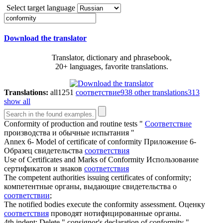
Select target language
Download the translator
Translator, dictionary and phrasebook,
20+ languages, favorite translations.
Translations:
all
1251
соответствие
938
other translations
313
show all
Conformity
of production and routine tests "
Соответствие
производства и обычные испытания "
Annex 6- Model of certificate of
conformity
Приложение 6-
Образец свидетельства
соответствия
Use of Certificates and Marks of
Conformity
Использование
сертификатов и знаков
соответствия
The competent authorities issuing certificates of
conformity
;
компетентные органы, выдающие свидетельства о
соответствии
;
The notified bodies execute the
conformity
assessment.
Оценку
соответствия
проводят нотифицированные органы.
4th indent: Delete " consignor's declaration of
conformity
"