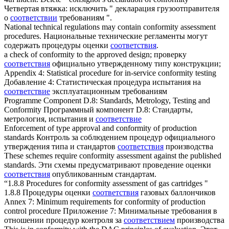
Четвертая втяжка: исключить " декларация грузоотправителя
о
соответствии
требованиям ".
National technical regulations may contain
conformity
assessment
procedures.
Национальные технические регламенты могут
содержать процедуры оценки
соответствия
.
a check of
conformity
to the approved design;
проверку
соответствия
официально утвержденному типу конструкции;
Appendix 4: Statistical procedure for in-service
conformity
testing
Добавление 4: Статистическая процедура испытания на
соответствие
эксплуатационным требованиям
Programme Component D.8: Standards, Metrology, Testing and
Conformity
Программный компонент D.8: Стандарты,
метрология, испытания и
соответствие
Enforcement of type approval and
conformity
of production
standards
Контроль за соблюдением процедур официального
утверждения типа и стандартов
соответствия
производства
These schemes require
conformity
assessment against the published
standards.
Эти схемы предусматривают проведение оценки
соответствия
опубликованным стандартам.
“1.8.8 Procedures for
conformity
assessment of gas cartridges
"
1.8.8 Процедуры оценки
соответствия
газовых баллончиков
Annex 7: Minimum requirements for
conformity
of production
control procedure
Приложение 7: Минимальные требования в
отношении процедур контроля за
соответствием
производства