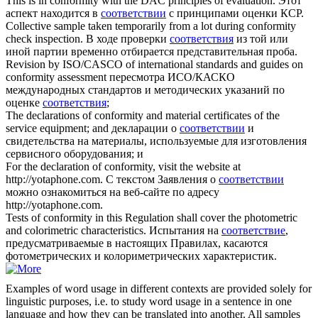
This is in
conformity
with the DAC principles of evaluation.
Этот
аспект находится в
соответствии
с принципами оценки КСР.
Collective sample taken temporarily from a lot during
conformity
check inspection.
В ходе проверки
соответствия
из той или
иной партии временно отбирается представительная проба.
Revision by ISO/CASCO of international standards and guides on
conformity
assessment
пересмотра ИСО/КАСКО
международных стандартов и методических указаний по
оценке
соответствия
;
The declarations of
conformity
and material certificates of the
service equipment; and
декларации о
соответствии
и
свидетельства на материалы, используемые для изготовления
сервисного оборудования; и
For the declaration of
conformity
, visit the website at
http://yotaphone.com.
С текстом Заявления о
соответствии
можно ознакомиться на веб-сайте по адресу
http://yotaphone.com.
Tests of
conformity
in this Regulation shall cover the photometric
and colorimetric characteristics.
Испытания на
соответствие
,
предусматриваемые в настоящих Правилах, касаются
фотометрических и колориметрических характеристик.
Examples of word usage in different contexts are provided solely for
linguistic purposes, i.e. to study word usage in a sentence in one
language and how they can be translated into another. All samples