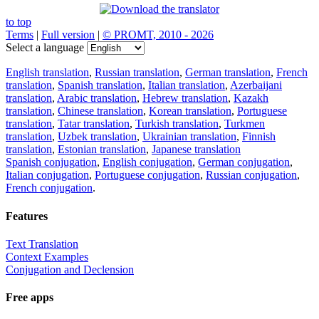
to top
Terms
|
Full version
|
© PROMT, 2010 - 2026
Select a language
English translation
,
Russian translation
,
German translation
,
French
translation
,
Spanish translation
,
Italian translation
,
Azerbaijani
translation
,
Arabic translation
,
Hebrew translation
,
Kazakh
translation
,
Chinese translation
,
Korean translation
,
Portuguese
translation
,
Tatar translation
,
Turkish translation
,
Turkmen
translation
,
Uzbek translation
,
Ukrainian translation
,
Finnish
translation
,
Estonian translation
,
Japanese translation
Spanish conjugation
,
English conjugation
,
German conjugation
,
Italian conjugation
,
Portuguese conjugation
,
Russian conjugation
,
French conjugation
.
Features
Text Translation
Context Examples
Conjugation and Declension
Free apps