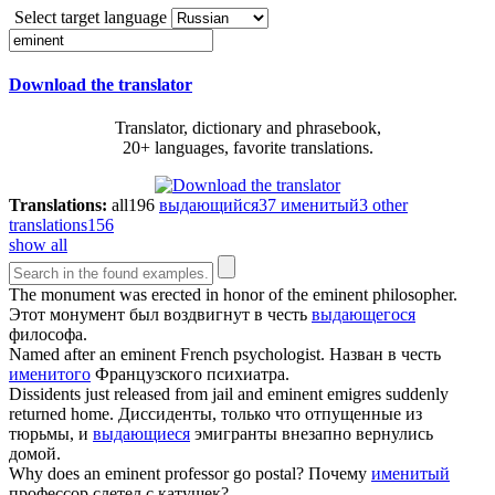
Select target language
Download the translator
Translator, dictionary and phrasebook,
20+ languages, favorite translations.
Translations:
all
196
выдающийся
37
именитый
3
other
translations
156
show all
The monument was erected in honor of the
eminent
philosopher.
Этот монумент был воздвигнут в честь
выдающегося
философа.
Named after an
eminent
French psychologist.
Назван в честь
именитого
Французского психиатра.
Dissidents just released from jail and
eminent
emigres suddenly
returned home.
Диссиденты, только что отпущенные из
тюрьмы, и
выдающиеся
эмигранты внезапно вернулись
домой.
Why does an
eminent
professor go postal?
Почему
именитый
профессор слетел с катушек?