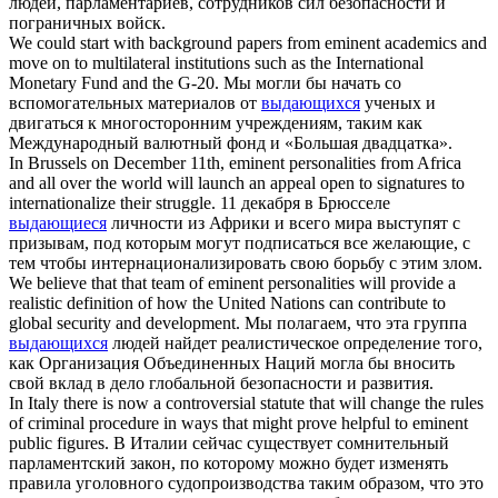
людей, парламентариев, сотрудников сил безопасности и
пограничных войск.
We could start with background papers from
eminent
academics and
move on to multilateral institutions such as the International
Monetary Fund and the G-20.
Мы могли бы начать со
вспомогательных материалов от
выдающихся
ученых и
двигаться к многосторонним учреждениям, таким как
Международный валютный фонд и «Большая двадцатка».
In Brussels on December 11th,
eminent
personalities from Africa
and all over the world will launch an appeal open to signatures to
internationalize their struggle.
11 декабря в Брюсселе
выдающиеся
личности из Африки и всего мира выступят с
призывам, под которым могут подписаться все желающие, с
тем чтобы интернационализировать свою борьбу с этим злом.
We believe that that team of
eminent
personalities will provide a
realistic definition of how the United Nations can contribute to
global security and development.
Мы полагаем, что эта группа
выдающихся
людей найдет реалистическое определение того,
как Организация Объединенных Наций могла бы вносить
свой вклад в дело глобальной безопасности и развития.
In Italy there is now a controversial statute that will change the rules
of criminal procedure in ways that might prove helpful to
eminent
public figures.
В Италии сейчас существует сомнительный
парламентский закон, по которому можно будет изменять
правила уголовного судопроизводства таким образом, что это