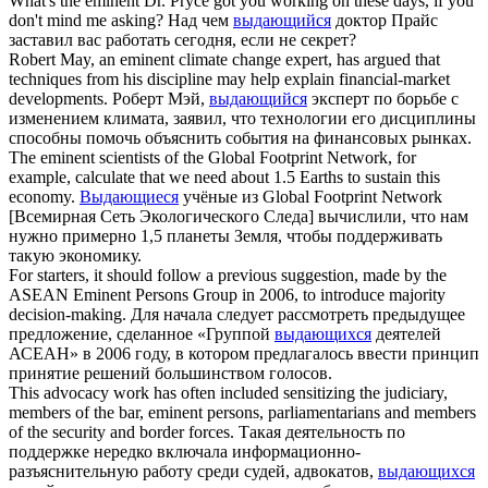
What's the
eminent
Dr. Pryce got you working on these days, if you
don't mind me asking?
Над чем
выдающийся
доктор Прайс
заставил вас работать сегодня, если не секрет?
Robert May, an
eminent
climate change expert, has argued that
techniques from his discipline may help explain financial-market
developments.
Роберт Мэй,
выдающийся
эксперт по борьбе с
изменением климата, заявил, что технологии его дисциплины
способны помочь объяснить события на финансовых рынках.
The
eminent
scientists of the Global Footprint Network, for
example, calculate that we need about 1.5 Earths to sustain this
economy.
Выдающиеся
учёные из Global Footprint Network
[Всемирная Сеть Экологического Следа] вычислили, что нам
нужно примерно 1,5 планеты Земля, чтобы поддерживать
такую экономику.
For starters, it should follow a previous suggestion, made by the
ASEAN
Eminent
Persons Group in 2006, to introduce majority
decision-making.
Для начала следует рассмотреть предыдущее
предложение, сделанное «Группой
выдающихся
деятелей
АСЕАН» в 2006 году, в котором предлагалось ввести принцип
принятие решений большинством голосов.
This advocacy work has often included sensitizing the judiciary,
members of the bar,
eminent
persons, parliamentarians and members
of the security and border forces.
Такая деятельность по
поддержке нередко включала информационно-
разъяснительную работу среди судей, адвокатов,
выдающихся