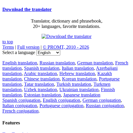
Download the translator
Translator, dictionary and phrasebook,
20+ languages, favorite translations.
to top
Terms
|
Full version
|
© PROMT, 2010 - 2026
Select a language
English translation
,
Russian translation
,
German translation
,
French
translation
,
Spanish translation
,
Italian translation
,
Azerbaijani
translation
,
Arabic translation
,
Hebrew translation
,
Kazakh
translation
,
Chinese translation
,
Korean translation
,
Portuguese
translation
,
Tatar translation
,
Turkish translation
,
Turkmen
translation
,
Uzbek translation
,
Ukrainian translation
,
Finnish
translation
,
Estonian translation
,
Japanese translation
Spanish conjugation
,
English conjugation
,
German conjugation
,
Italian conjugation
,
Portuguese conjugation
,
Russian conjugation
,
French conjugation
.
Features