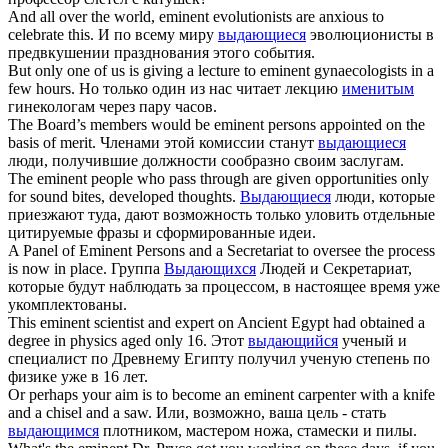
And all over the world,
eminent
evolutionists are anxious to
celebrate this.
И по всему миру
выдающиеся
эволюционисты в
предвкушении празднования этого события.
But only one of us is giving a lecture to
eminent
gynaecologists in a
few hours.
Но только один из нас читает лекцию
именитым
гинекологам через пару часов.
The Board’s members would be
eminent
persons appointed on the
basis of merit.
Членами этой комиссии станут
выдающиеся
люди, получившие должности сообразно своим заслугам.
The
eminent
people who pass through are given opportunities only
for sound bites, developed thoughts.
Выдающиеся
люди, которые
приезжают туда, дают возможность только уловить отдельные
цитируемые фразы и сформированные идеи.
A Panel of
Eminent
Persons and a Secretariat to oversee the process
is now in place.
Группа
Выдающихся
Людей и Секретариат,
которые будут наблюдать за процессом, в настоящее время уже
укомплектованы.
This
eminent
scientist and expert on Ancient Egypt had obtained a
degree in physics aged only 16.
Этот
выдающийся
ученый и
специалист по Древнему Египту получил ученую степень по
физике уже в 16 лет.
Or perhaps your aim is to become an
eminent
carpenter with a knife
and a chisel and a saw.
Или, возможно, ваша цель - стать
выдающимся
плотником, мастером ножа, стамески и пилы.