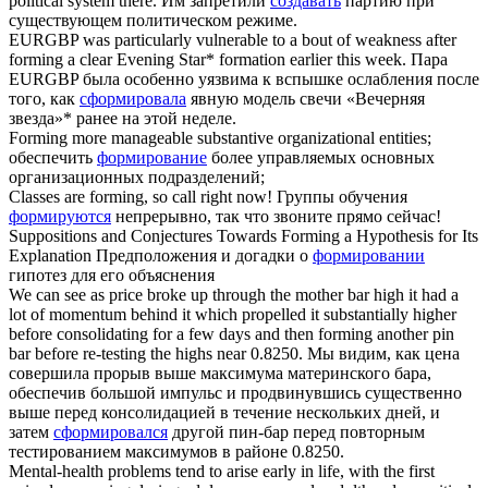
political system there.
Им запретили
создавать
партию при
существующем политическом режиме.
EURGBP was particularly vulnerable to a bout of weakness after
forming
a clear Evening Star* formation earlier this week.
Пара
EURGBP была особенно уязвима к вспышке ослабления после
того, как
сформировала
явную модель свечи «Вечерняя
звезда»* ранее на этой неделе.
Forming
more manageable substantive organizational entities;
обеспечить
формирование
более управляемых основных
организационных подразделений;
Classes are
forming
, so call right now!
Группы обучения
формируются
непрерывно, так что звоните прямо сейчас!
Suppositions and Conjectures Towards
Forming
a Hypothesis for Its
Explanation
Предположения и догадки о
формировании
гипотез для его объяснения
We can see as price broke up through the mother bar high it had a
lot of momentum behind it which propelled it substantially higher
before consolidating for a few days and then
forming
another pin
bar before re-testing the highs near 0.8250.
Мы видим, как цена
совершила прорыв выше максимума материнского бара,
обеспечив большой импульс и продвинувшись существенно
выше перед консолидацией в течение нескольких дней, и
затем
сформировался
другой пин-бар перед повторным
тестированием максимумов в районе 0.8250.
Mental-health problems tend to arise early in life, with the first