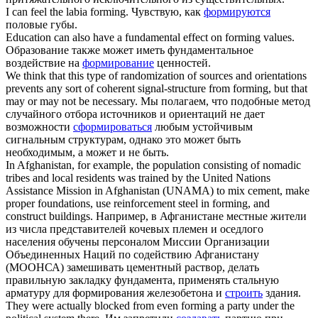
I can feel the labia
forming
.
Чувствую, как
формируются
половые губы.
Education can also have a fundamental effect on
forming
values.
Образование также может иметь фундаментальное
воздействие на
формирование
ценностей.
We think that this type of randomization of sources and orientations
prevents any sort of coherent signal-structure from
forming
, but that
may or may not be necessary.
Мы полагаем, что подобные метод
случайного отбора источников и ориентаций не дает
возможности
сформироваться
любым устойчивым
сигнальным структурам, однако это может быть
необходимым, а может и не быть.
In Afghanistan, for example, the population consisting of nomadic
tribes and local residents was trained by the United Nations
Assistance Mission in Afghanistan (UNAMA) to mix cement, make
proper foundations, use reinforcement steel in
forming
, and
construct buildings.
Например, в Афганистане местные жители
из числа представителей кочевых племен и оседлого
населения обучены персоналом Миссии Организации
Объединенных Наций по содействию Афганистану
(МООНСА) замешивать цементный раствор, делать
правильную закладку фундамента, применять стальную
арматуру для формирования железобетона и
строить
здания.
They were actually blocked from even
forming
a party under the