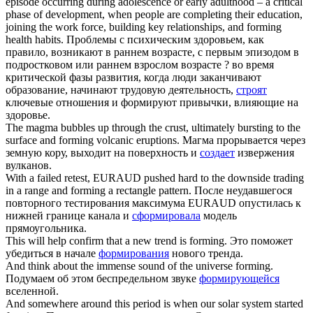
episode occurring during adolescence or early adulthood – a critical
phase of development, when people are completing their education,
joining the work force, building key relationships, and
forming
health habits.
Проблемы с психическим здоровьем, как
правило, возникают в раннем возрасте, с первым эпизодом в
подростковом или раннем взрослом возрасте ? во время
критической фазы развития, когда люди заканчивают
образование, начинают трудовую деятельность,
строят
ключевые отношения и формируют привычки, влияющие на
здоровье.
The magma bubbles up through the crust, ultimately bursting to the
surface and
forming
volcanic eruptions.
Магма прорывается через
земную кору, выходит на поверхность и
создает
извержения
вулканов.
With a failed retest, EURAUD pushed hard to the downside trading
in a range and
forming
a rectangle pattern.
После неудавшегося
повторного тестирования максимума EURAUD опустилась к
нижней границе канала и
сформировала
модель
прямоугольника.
This will help confirm that a new trend is
forming
.
Это поможет
убедиться в начале
формирования
нового тренда.
And think about the immense sound of the universe
forming
.
Подумаем об этом беспредельном звуке
формирующейся
вселенной.
And somewhere around this period is when our solar system started