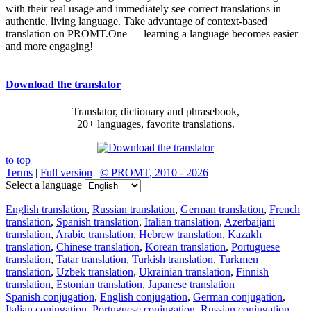
with their real usage and immediately see correct translations in
authentic, living language. Take advantage of context-based
translation on PROMT.One — learning a language becomes easier
and more engaging!
Download the translator
Translator, dictionary and phrasebook,
20+ languages, favorite translations.
to top
Terms
|
Full version
|
© PROMT, 2010 - 2026
Select a language
English translation
,
Russian translation
,
German translation
,
French
translation
,
Spanish translation
,
Italian translation
,
Azerbaijani
translation
,
Arabic translation
,
Hebrew translation
,
Kazakh
translation
,
Chinese translation
,
Korean translation
,
Portuguese
translation
,
Tatar translation
,
Turkish translation
,
Turkmen
translation
,
Uzbek translation
,
Ukrainian translation
,
Finnish
translation
,
Estonian translation
,
Japanese translation
Spanish conjugation
,
English conjugation
,
German conjugation
,
Italian conjugation
,
Portuguese conjugation
,
Russian conjugation
,