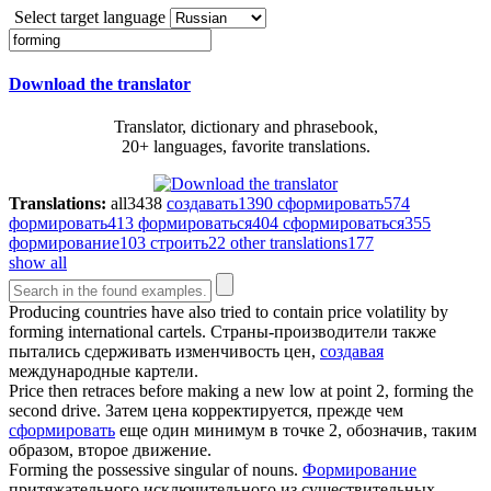
Select target language
Download the translator
Translator, dictionary and phrasebook,
20+ languages, favorite translations.
Translations:
all
3438
создавать
1390
сформировать
574
формировать
413
формироваться
404
сформироваться
355
формирование
103
строить
22
other translations
177
show all
Producing countries have also tried to contain price volatility by
forming
international cartels.
Страны-производители также
пытались сдерживать изменчивость цен,
создавая
международные картели.
Price then retraces before making a new low at point 2,
forming
the
second drive.
Затем цена корректируется, прежде чем
сформировать
еще один минимум в точке 2, обозначив, таким
образом, второе движение.
Forming
the possessive singular of nouns.
Формирование
притяжательного исключительного из существительных.