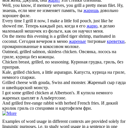
моя жена, Джулия, она
жарит
эти стейки оленины.
Well, you know, if memory serves, you
grill
a pretty mean filet.
Ну,
знаешь, если мне не изменяет память, ты
жаришь
довольно
хорошее филе.
Every time I
grill
it now, I make a little foil pouch, just like he
showed me.
Теперь каждый раз, когда я его
жарю
, я делаю
маленький мешочек из фольги, как он научил меня.
On the menu this evening is a
grilled
tiger
shrimp
, marinated in
coconut.
Сегодня вечером в меню
жареные
тигровые
креветки
,
промаринованные в кокосовом молоке.
Oatmeal,
grilled
salmon, skinless chicken.
Овсянка, лосось на
гриле, курица без кожицы.
Chicken breast,
grilled
, no seasoning.
Куриная грудка, гриль, без
приправ.
Kale,
grilled
chicken, a little asparagus.
Капуста, курица на гриле,
немного спаржи.
Grilled
cheese with gouda, Swiss and monster.
Жареный сыр гауда
и швейцарский монстр.
I got some
grilled
chicken at Albertson's.
Я купила немного
жареных цыплят в Альбертсоне.
And
grilled
free-range rabbit with herbed French fries.
И дикий
кролик гриль со специями и картофелем фри.
Examples of word usage in different contexts are provided solely for
linguistic purposes, i.e. to study word usage in a sentence in one