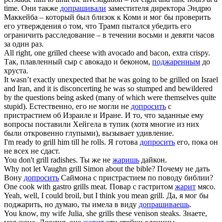
time.
Они также
допрашивали
заместителя директора Эндрю
Маккейба – который был близок к Коми и мог бы проверить
его утверждения о том, что Трамп пытался убедить его
ограничить расследование – в течении восьми и девяти часов
за один раз.
All right, one
grilled
cheese with avocado and bacon, extra crispy.
Так, плавленный сыр с авокадо и беконом,
поджаренным
до
хруста.
It wasn’t exactly unexpected that he was going to be
grilled
on Israel
and Iran, and it is disconcerting he was so stumped and bewildered
by the questions being asked (many of which were themselves quite
stupid).
Естественно, его не могли не
допросить
с
пристрастием об Израиле и Иране. И то, что заданные ему
вопросы поставили Хейгела в тупик (хотя многие из них
были откровенно глупыми), вызывает удивление.
I'm ready to
grill
him till he rolls.
Я готова
допросить
его, пока он
не всех не сдаст.
You don't
grill
radishes.
Ты же не
жаришь
дайкон.
Why not let Vaughn
grill
Simon about the bible?
Почему не дать
Вону
допросить
Саймона с пристрастием по поводу библии?
One cook with gastro
grills
meat.
Повар с гастритом
жарит
мясо.
Yeah, well, I could broil, but I think you mean
grill
.
Да, я мог бы
поджарить, но думаю, ты имела в виду
допрашиваешь
.
You know, my wife Julia, she
grills
these venison steaks.
Знаете,