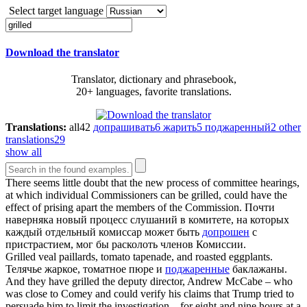
Select target language
Download the translator
Translator, dictionary and phrasebook,
20+ languages, favorite translations.
Translations:
all
42
допрашивать
6
жарить
5
поджаренный
2
other
translations
29
show all
There seems little doubt that the new process of committee hearings,
at which individual Commissioners can be
grilled
, could have the
effect of prising apart the members of the Commission.
Почти
наверняка новый процесс слушаний в комитете, на которых
каждый отдельный комиссар может быть
допрошен
с
пристрастием, мог бы расколоть членов Комиссии.
Grilled
veal paillards, tomato tapenade, and roasted eggplants.
Телячье жаркое, томатное пюре и
поджаренные
баклажаны.
And they have
grilled
the deputy director, Andrew McCabe – who
was close to Comey and could verify his claims that Trump tried to
persuade him to limit the investigation – for eight and nine hours at a