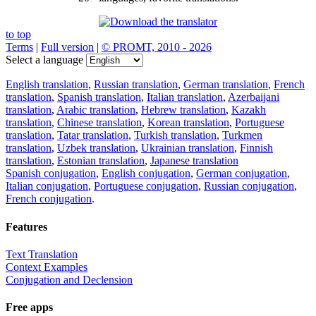
to top
Terms
|
Full version
|
© PROMT, 2010 - 2026
Select a language
English translation
,
Russian translation
,
German translation
,
French
translation
,
Spanish translation
,
Italian translation
,
Azerbaijani
translation
,
Arabic translation
,
Hebrew translation
,
Kazakh
translation
,
Chinese translation
,
Korean translation
,
Portuguese
translation
,
Tatar translation
,
Turkish translation
,
Turkmen
translation
,
Uzbek translation
,
Ukrainian translation
,
Finnish
translation
,
Estonian translation
,
Japanese translation
Spanish conjugation
,
English conjugation
,
German conjugation
,
Italian conjugation
,
Portuguese conjugation
,
Russian conjugation
,
French conjugation
.
Features
Text Translation
Context Examples
Conjugation and Declension
Free apps