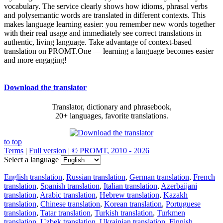
vocabulary. The service clearly shows how idioms, phrasal verbs
and polysemantic words are translated in different contexts. This
makes language learning easier: you remember new words together
with their real usage and immediately see correct translations in
authentic, living language. Take advantage of context-based
translation on PROMT.One — learning a language becomes easier
and more engaging!
Download the translator
Translator, dictionary and phrasebook,
20+ languages, favorite translations.
to top
Terms
|
Full version
|
© PROMT, 2010 - 2026
Select a language
English translation
,
Russian translation
,
German translation
,
French
translation
,
Spanish translation
,
Italian translation
,
Azerbaijani
translation
,
Arabic translation
,
Hebrew translation
,
Kazakh
translation
,
Chinese translation
,
Korean translation
,
Portuguese
translation
,
Tatar translation
,
Turkish translation
,
Turkmen
translation
,
Uzbek translation
,
Ukrainian translation
,
Finnish