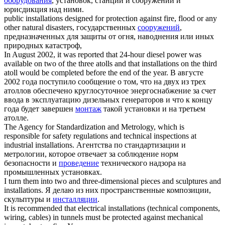
оборудования
, установок, станций и сооружений и
юрисдикция над ними.
public
installations
designed for protection against fire, flood or any
other natural disasters,
государственных
сооружений
,
предназначенных для защиты от огня, наводнения или иных
природных катастроф,
In August 2002, it was reported that 24-hour diesel power was
available on two of the three atolls and that
installations
on the third
atoll would be completed before the end of the year.
В августе
2002 года поступило сообщение о том, что на двух из трех
атоллов обеспечено круглосуточное энергоснабжение за счет
ввода в эксплуатацию дизельных генераторов и что к концу
года будет завершен
монтаж
такой установки и на третьем
атолле.
The Agency for Standardization and Metrology, which is
responsible for safety regulations and technical inspections at
industrial
installations
.
Агентства по стандартизации и
метрологии, которое отвечает за соблюдение норм
безопасности и
проведение
технического надзора на
промышленных установках.
I turn them into two and three-dimensional pieces and sculptures and
installations
.
Я делаю из них пространственные композиции,
скульптуры и
инсталляции
.
It is recommended that electrical
installations
(technical components,
wiring, cables) in tunnels must be protected against mechanical