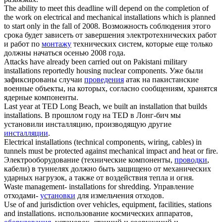
The ability to meet this deadline will depend on the completion of
the work on electrical and mechanical
installations
which is planned
to start only in the fall of 2008.
Возможность соблюдения этого
срока будет зависеть от завершения электротехнических работ
и работ по
монтажу
технических систем, которые еще только
должны начаться осенью 2008 года.
Attacks have already been carried out on Pakistani military
installations
reportedly housing nuclear components.
Уже были
зафиксированы случаи
проведения
атак на пакистанские
военные объекты, на которых, согласно сообщениям, хранятся
ядерные компоненты.
Last year at TED Long Beach, we built an installation that builds
installations
.
В прошлом году на TED в Лонг-бич мы
установили инсталляцию, производящую другие
инсталляции
.
Electrical
installations
(technical components, wiring, cables) in
tunnels must be protected against mechanical impact and heat or fire.
Электрооборудование (технические компоненты,
проводки
,
кабели) в туннелях должно быть защищено от механических
ударных нагрузок, а также от воздействия тепла и огня.
Waste management-
installations
for shredding.
Управление
отходами-
установки
для измельчения отходов.
Use of and jurisdiction over vehicles, equipment, facilities, stations
and
installations
.
использование космических аппаратов,