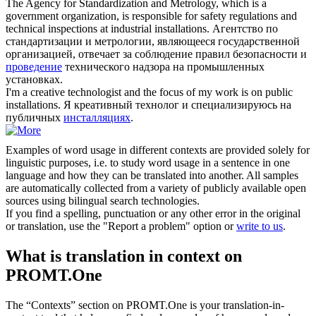
The Agency for Standardization and Metrology, which is a
government organization, is responsible for safety regulations and
technical inspections at industrial
installations
.
Агентство по
стандартизации и метрологии, являющееся государственной
организацией, отвечает за соблюдение правил безопасности и
проведение
технического надзора на промышленных
установках.
I'm a creative technologist and the focus of my work is on public
installations
.
Я креативный технолог и специализируюсь на
публичных
инсталляциях
.
Examples of word usage in different contexts are provided solely for
linguistic purposes, i.e. to study word usage in a sentence in one
language and how they can be translated into another. All samples
are automatically collected from a variety of publicly available open
sources using bilingual search technologies.
If you find a spelling, punctuation or any other error in the original
or translation, use the "Report a problem" option or
write to us
.
What is translation in context on
PROMT.One
The “Contexts” section on PROMT.One is your translation-in-