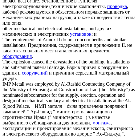
impact, heat or fire.
Установленное в туннелях
электрооборудование (технические компоненты,
проводка
,
кабели) рекомендуется в обязательном порядке защищать от
механических ударных нагрузок, а также от воздействия тепла
или огня.
other mechanical and electrical
installations
; and
других
механических и электрических
установок
; и
The requirements of Annex II do not concern berths and similar
installations
.
Предписания, содержащиеся в приложении II, не
касаются спальных мест и аналогичных предметов
оборудования
.
The explosion caused the devastation of the building,
installations
and substantial material damage.
Взрыв привел к разрушению
здания и
сооружений
и причинил серьезный материальный
ущерб.
IMP Metall was employed by Al-Rashid Contracting Company of
the Ministry of Housing and Construction of Iraq (the “Ministry”) as
nominated subcontractor for the supply, erection, operation and
design of mechanical, sanitary and electrical
installations
at the Al-
Sijood Palace.
" ИМП металл " была привлечена подрядной
кампанией " Ар-Рашид " министерства жилищного
строительства Ирака (" министерство ") в качестве
выбранного субподрядчика для поставки,
монтажа
,
эксплуатации и проектирования механического, санитарного
и электрического оборудования во дворце " Ас-Сиджуд ".