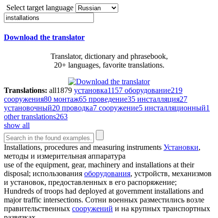
Select target language
Download the translator
Translator, dictionary and phrasebook,
20+ languages, favorite translations.
Translations:
all
1879
установка
1157
оборудование
219
сооружения
80
монтаж
65
проведение
35
инсталляция
27
установочный
20
проводка
7
сооружение
5
инсталляционный
1
other translations
263
show all
Installations
, procedures and measuring instruments
Установки
,
методы и измерительная аппаратура
use of the equipment, gear, machinery and
installations
at their
disposal;
использования
оборудования
, устройств, механизмов
и установок, предоставленных в его распоряжение;
Hundreds of troops had deployed at government
installations
and
major traffic intersections.
Сотни военных разместились возле
правительственных
сооружений
и на крупных транспортных
развязках.