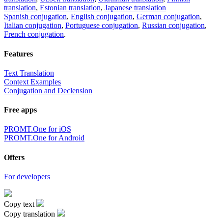
translation
,
Estonian translation
,
Japanese translation
Spanish conjugation
,
English conjugation
,
German conjugation
,
Italian conjugation
,
Portuguese conjugation
,
Russian conjugation
,
French conjugation
.
Features
Text Translation
Context Examples
Conjugation and Declension
Free apps
PROMT.One for iOS
PROMT.One for Android
Offers
For developers
Copy text
Copy translation