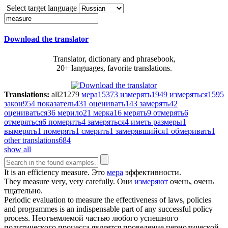
Select target language
Download the translator
Translator, dictionary and phrasebook,
20+ languages, favorite translations.
Translations:
all
21279
мера
15373
измерять
1949
измеряться
1595
закон
954
показатель
431
оценивать
143
замерять
42
оцениваться
36
мерило
21
мерка
16
мерять
9
отмерять
6
отмеряться
6
померить
4
замеряться
4
иметь размеры
1
вымерять
1
померять
1
смерить
1
замерявшийся
1
обмеривать
1
other translations
684
show all
It is an efficiency
measure
.
Это
мера
эффективности.
They
measure
very, very carefully.
Они
измеряют
очень, очень
тщательно.
Periodic evaluation to
measure
the effectiveness of laws, policies
and programmes is an indispensable part of any successful policy
process.
Неотъемлемой частью любого успешного
политического процесса является проведение периодической