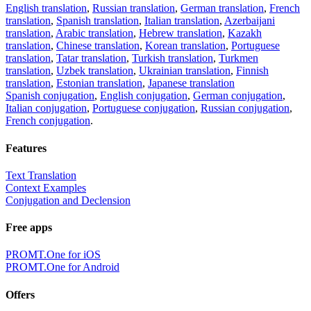
English translation
,
Russian translation
,
German translation
,
French
translation
,
Spanish translation
,
Italian translation
,
Azerbaijani
translation
,
Arabic translation
,
Hebrew translation
,
Kazakh
translation
,
Chinese translation
,
Korean translation
,
Portuguese
translation
,
Tatar translation
,
Turkish translation
,
Turkmen
translation
,
Uzbek translation
,
Ukrainian translation
,
Finnish
translation
,
Estonian translation
,
Japanese translation
Spanish conjugation
,
English conjugation
,
German conjugation
,
Italian conjugation
,
Portuguese conjugation
,
Russian conjugation
,
French conjugation
.
Features
Text Translation
Context Examples
Conjugation and Declension
Free apps
PROMT.One for iOS
PROMT.One for Android
Offers