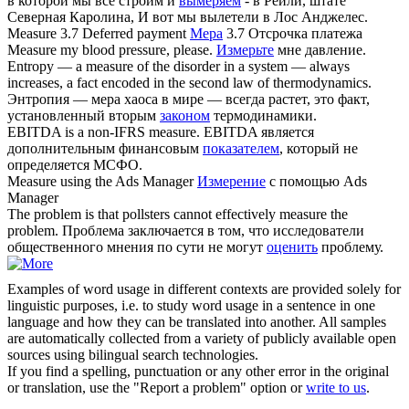
в которой мы все строим и
вымеряем
- в Рейли, штате
Северная Каролина, И вот мы вылетели в Лос Анджелес.
Measure
3.7 Deferred payment
Мера
3.7 Отсрочка платежа
Measure
my blood pressure, please.
Измерьте
мне давление.
Entropy — a
measure
of the disorder in a system — always
increases, a fact encoded in the second law of thermodynamics.
Энтропия — мера хаоса в мире — всегда растет, это факт,
установленный вторым
законом
термодинамики.
EBITDA is a non-IFRS
measure
.
EBITDA является
дополнительным финансовым
показателем
, который не
определяется МСФО.
Measure
using the Ads Manager
Измерение
с помощью Ads
Manager
The problem is that pollsters cannot effectively
measure
the
problem.
Проблема заключается в том, что исследователи
общественного мнения по сути не могут
оценить
проблему.
Examples of word usage in different contexts are provided solely for
linguistic purposes, i.e. to study word usage in a sentence in one
language and how they can be translated into another. All samples
are automatically collected from a variety of publicly available open
sources using bilingual search technologies.
If you find a spelling, punctuation or any other error in the original
or translation, use the "Report a problem" option or
write to us
.