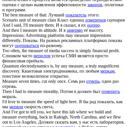
оценки с целью выявления эффективности
законов
, политики
и программ.
The best
measure
of that:
Лучший
показатель
этого:
Scenario unit of
measure
class
Класс единиц
измерения
сценария
And I said, I'll
measure
them.
И я сказал, я их
оценю
.
And then I
measure
its altitude.
И я
замеряю
её высоту.
Impressions: Advertising platforms may
measure
impressions
differently.
Показы. На разных рекламных платформах показы
могут
оцениваться
по-разному.
Too often, the
measure
of media success is simply financial profit.
Слишком часто
мерилом
успеха СМИ является просто
финансовая прибыль.
Quantum electrodynamics is, by any
measure
, a truly magnificent
discovery.
Квантовая электродинамика, по любым
меркам
,
поистине великолепное открытие.
Measure
seven times, cut only once.
Семь раз
отмерь
, один раз
отрежь.
Then I had to
measure
morality.
Потом я должен был
померить
мораль.
I'd love to
measure
the speed of light here.
Я бы рад показать, как
мы
меряли
скорость света,
And I've got to tell you, we have this lab where we build and
measure
everything, back in Raleigh, North Carolina, and we flew
out to Los Angeles.
Должен сказать вам, у нас есть лаборатория,