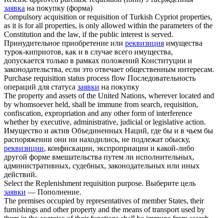
заявка
на покупку (форма)
Compulsory acquisition or
requisition
of Turkish Cypriot properties,
as it is for all properties, is only allowed within the parameters of the
Constitution and the law, if the public interest is served.
Принудительное приобретение или
реквизиция
имущества
турок-киприотов, как и в случае всего имущества,
допускается только в рамках положений Конституции и
законодательства, если это отвечает общественным интересам.
Purchase
requisition
status process flow
Последовательность
операций для статуса
заявки
на покупку
The property and assets of the United Nations, wherever located and
by whomsoever held, shall be immune from search,
requisition
,
confiscation, expropriation and any other form of interference
whether by executive, administrative, judicial or legislative action.
Имущество и актив Объединенных Наций, где бы и в чьем бы
распоряжении они ни находились, не подлежат обыску,
реквизиции
, конфискации, экспроприации и какой-либо
другой форме вмешательства путем ли исполнительных,
административных, судебных, законодательных или иных
действий.
Select the Replenishment
requisition
purpose.
Выберите цель
заявки
— Пополнение.
The premises occupied by representatives of member States, their
furnishings and other property and the means of transport used by