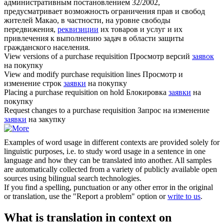
административным постановлением 32/2002,
предусматривает возможность ограничения прав и свобод
жителей Макао, в частности, на уровне свободы
передвижения,
реквизиции
их товаров и услуг и их
привлечения к выполнению задач в области защиты
гражданского населения.
View versions of a purchase
requisition
Просмотр версий
заявок
на покупку
View and modify purchase
requisition
lines
Просмотр и
изменение строк
заявки
на покупку
Placing a purchase
requisition
on hold
Блокировка
заявки
на
покупку
Request changes to a purchase
requisition
Запрос на изменение
заявки
на закупку
Examples of word usage in different contexts are provided solely for
linguistic purposes, i.e. to study word usage in a sentence in one
language and how they can be translated into another. All samples
are automatically collected from a variety of publicly available open
sources using bilingual search technologies.
If you find a spelling, punctuation or any other error in the original
or translation, use the "Report a problem" option or
write to us
.
What is translation in context on