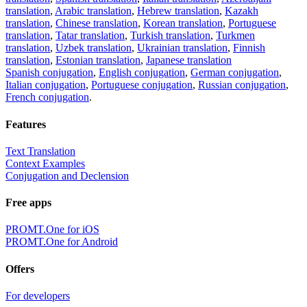
translation
,
Arabic translation
,
Hebrew translation
,
Kazakh
translation
,
Chinese translation
,
Korean translation
,
Portuguese
translation
,
Tatar translation
,
Turkish translation
,
Turkmen
translation
,
Uzbek translation
,
Ukrainian translation
,
Finnish
translation
,
Estonian translation
,
Japanese translation
Spanish conjugation
,
English conjugation
,
German conjugation
,
Italian conjugation
,
Portuguese conjugation
,
Russian conjugation
,
French conjugation
.
Features
Text Translation
Context Examples
Conjugation and Declension
Free apps
PROMT.One for iOS
PROMT.One for Android
Offers
For developers