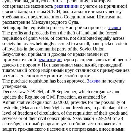
существо выдвинутого ЭЛСИ требования, в котором
оспаривалась законность
реквизиции
с учетом ее причинной
связи с банкротством ЭЛСИ, было аналогичным существу
требования, представленного Соединенными Штатами на
рассмотрение Международного Суда.
Setting up the
requisition
process
Настройка процесса
заявки
The profits and proceeds from the theft of land and the forced
requisition
of grain were, of course, not distributed equally across
society but overwhelmingly accrued to a small, hand-picked coterie
of loyalists in the communist party of the Soviet Union.
Безусловно, прибыли и доходы от кражи земли и от
принудительной
реквизиции
зерна распределялись в обществе
далеко не поровну. Их накапливал маленький, прошедший
тщательный отбор избранный круг сталинских приверженцев
из числа членов коммунистической партии.
The purchase
requisition
has been approved.
Заявка
на покупку
утверждена.
Decree-Law 72/92/M, of 28 September, which reorganizes and
updates the Regime on Civil Protection, as amended by
Administrative Regulation 32/2002, provides for the possibility of
restricting Macao residents'rights and freedoms, in particular, at the
level of freedom of circulation, of the
requisition
of their goods and
services or of their civil conscription.
Указ-закон 72/92/M от 28
сентября, который реорганизует и обновляет положения о
защите гражданского населения с поправками, внесенными