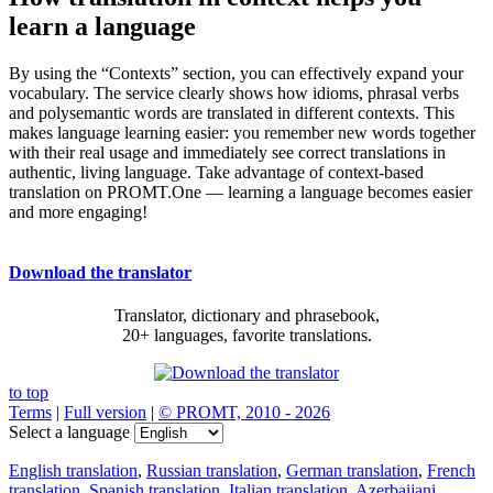
learn a language
By using the “Contexts” section, you can effectively expand your
vocabulary. The service clearly shows how idioms, phrasal verbs
and polysemantic words are translated in different contexts. This
makes language learning easier: you remember new words together
with their real usage and immediately see correct translations in
authentic, living language. Take advantage of context-based
translation on PROMT.One — learning a language becomes easier
and more engaging!
Download the translator
Translator, dictionary and phrasebook,
20+ languages, favorite translations.
to top
Terms
|
Full version
|
© PROMT, 2010 - 2026
Select a language
English translation
,
Russian translation
,
German translation
,
French
translation
,
Spanish translation
,
Italian translation
,
Azerbaijani