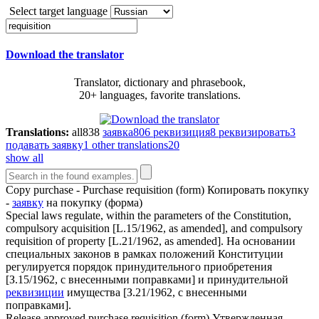
Select target language
Download the translator
Translator, dictionary and phrasebook,
20+ languages, favorite translations.
Translations:
all
838
заявка
806
реквизиция
8
реквизировать
3
подавать заявку
1
other translations
20
show all
Copy purchase - Purchase
requisition
(form)
Копировать покупку
-
заявку
на покупку (форма)
Special laws regulate, within the parameters of the Constitution,
compulsory acquisition [L.15/1962, as amended], and compulsory
requisition
of property [L.21/1962, as amended].
На основании
специальных законов в рамках положений Конституции
регулируется порядок принудительного приобретения
[З.15/1962, с внесенными поправками] и принудительной
реквизиции
имущества [З.21/1962, с внесенными
поправками].
Release approved purchase
requisition
(form)
Утвержденная