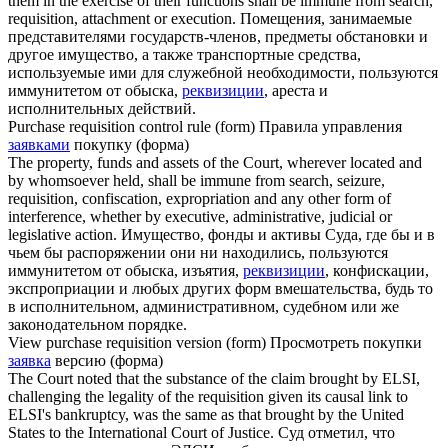
them in the exercise of their functions shall be immune from search,
requisition
, attachment or execution.
Помещения, занимаемые
представителями государств-членов, предметы обстановки и
другое имущество, а также транспортные средства,
используемые ими для служебной необходимости, пользуются
иммунитетом от обыска,
реквизиции
, ареста и
исполнительных действий.
Purchase
requisition
control rule (form)
Правила управления
заявками
покупку (форма)
The property, funds and assets of the Court, wherever located and
by whomsoever held, shall be immune from search, seizure,
requisition
, confiscation, expropriation and any other form of
interference, whether by executive, administrative, judicial or
legislative action.
Имущество, фонды и активы Суда, где бы и в
чьем бы распоряжении они ни находились, пользуются
иммунитетом от обыска, изъятия,
реквизиции
, конфискации,
экспроприации и любых других форм вмешательства, будь то
в исполнительном, административном, судебном или же
законодательном порядке.
View purchase
requisition
version (form)
Просмотреть покупки
заявка
версию (форма)
The Court noted that the substance of the claim brought by ELSI,
challenging the legality of the
requisition
given its causal link to
ELSI's bankruptcy, was the same as that brought by the United
States to the International Court of Justice.
Суд отметил, что