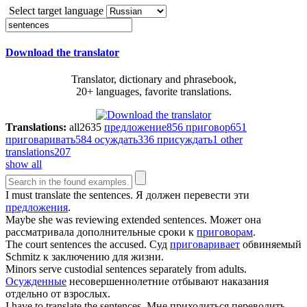
Select target language
Download the translator
Translator, dictionary and phrasebook,
20+ languages, favorite translations.
Translations:
all
2635
предложение
856
приговор
651
приговаривать
584
осуждать
336
присуждать
1
other
translations
207
show all
I must translate the
sentences
.
Я должен перевести эти
предложения
.
Maybe she was reviewing extended
sentences
.
Может она
рассматривала дополнительные сроки к
приговорам
.
The court
sentences
the accused.
Суд
приговаривает
обвиняемый
Schmitz к заключению для жизни.
Minors serve custodial
sentences
separately from adults.
Осужденные
несовершеннолетние отбывают наказания
отдельно от взрослых.
I have to translate the
sentences
.
Мне приходиться переводить