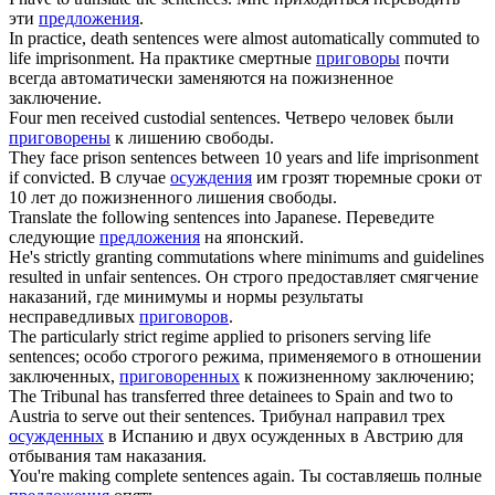
эти
предложения
.
In practice, death
sentences
were almost automatically commuted to
life imprisonment.
На практике смертные
приговоры
почти
всегда автоматически заменяются на пожизненное
заключение.
Four men received custodial
sentences
.
Четверо человек были
приговорены
к лишению свободы.
They face prison
sentences
between 10 years and life imprisonment
if convicted.
В случае
осуждения
им грозят тюремные сроки от
10 лет до пожизненного лишения свободы.
Translate the following
sentences
into Japanese.
Переведите
следующие
предложения
на японский.
He's strictly granting commutations where minimums and guidelines
resulted in unfair
sentences
.
Он строго предоставляет смягчение
наказаний, где минимумы и нормы результаты
несправедливых
приговоров
.
The particularly strict regime applied to prisoners serving life
sentences
;
особо строгого режима, применяемого в отношении
заключенных,
приговоренных
к пожизненному заключению;
The Tribunal has transferred three detainees to Spain and two to
Austria to serve out their
sentences
.
Трибунал направил трех
осужденных
в Испанию и двух осужденных в Австрию для
отбывания там наказания.
You're making complete
sentences
again.
Ты составляешь полные