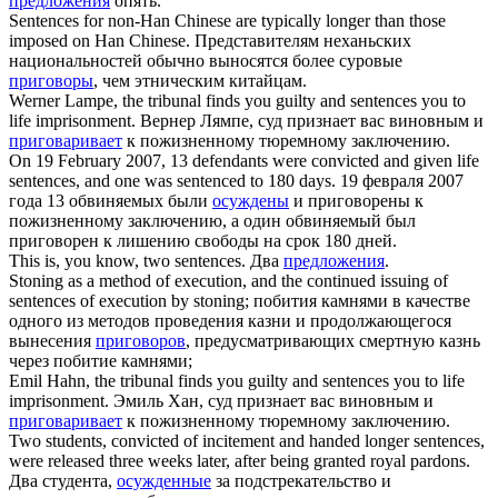
предложения
опять.
Sentences
for non-Han Chinese are typically longer than those
imposed on Han Chinese.
Представителям неханьских
национальностей обычно выносятся более суровые
приговоры
, чем этническим китайцам.
Werner Lampe, the tribunal finds you guilty and
sentences
you to
life imprisonment.
Вернер Лямпе, суд признает вас виновным и
приговаривает
к пожизненному тюремному заключению.
On 19 February 2007, 13 defendants were convicted and given life
sentences
, and one was sentenced to 180 days.
19 февраля 2007
года 13 обвиняемых были
осуждены
и приговорены к
пожизненному заключению, а один обвиняемый был
приговорен к лишению свободы на срок 180 дней.
This is, you know, two
sentences
.
Два
предложения
.
Stoning as a method of execution, and the continued issuing of
sentences
of execution by stoning;
побития камнями в качестве
одного из методов проведения казни и продолжающегося
вынесения
приговоров
, предусматривающих смертную казнь
через побитие камнями;
Emil Hahn, the tribunal finds you guilty and
sentences
you to life
imprisonment.
Эмиль Хан, суд признает вас виновным и
приговаривает
к пожизненному тюремному заключению.
Two students, convicted of incitement and handed longer
sentences
,
were released three weeks later, after being granted royal pardons.
Два студента,
осужденные
за подстрекательство и