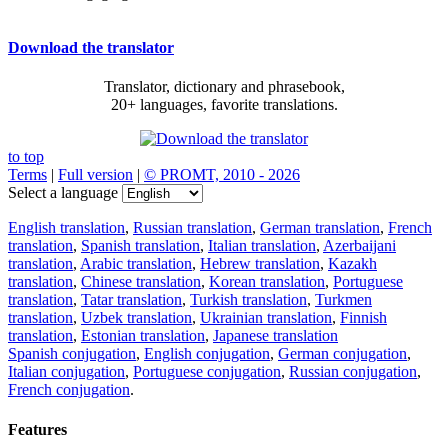
Download the translator
Translator, dictionary and phrasebook,
20+ languages, favorite translations.
to top
Terms
|
Full version
|
© PROMT, 2010 - 2026
Select a language
English translation
,
Russian translation
,
German translation
,
French
translation
,
Spanish translation
,
Italian translation
,
Azerbaijani
translation
,
Arabic translation
,
Hebrew translation
,
Kazakh
translation
,
Chinese translation
,
Korean translation
,
Portuguese
translation
,
Tatar translation
,
Turkish translation
,
Turkmen
translation
,
Uzbek translation
,
Ukrainian translation
,
Finnish
translation
,
Estonian translation
,
Japanese translation
Spanish conjugation
,
English conjugation
,
German conjugation
,
Italian conjugation
,
Portuguese conjugation
,
Russian conjugation
,
French conjugation
.
Features