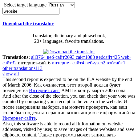
Select target language
Download the translator
Translator, dictionary and phrasebook,
20+ languages, favorite translations.
Translations:
all
3764
веб-сайт
2093
сайт
1088
вебсайт
425
web-
сайт
32
интернет-сайт
6
интернет сайт
4
веб-узел
2
вэбсайт
1
other translations
113
show all
This second report is expected to be on the ILA
website
by the end
of March 2006.
Как ожидается, этот второй доклад будет
помещен на
Интернет-сайт
АМП к концу марта 2006 года.
And after the close of the election, you can check that your vote was
counted by comparing your receipt to the vote on the
website
.
И
после завершения выборов, вы можете проверить, как ваш
голос был подсчитан сравнивая квитанцию с информацией на
Интернет-сайте
.
Also, this software is able to record all information on
website
addresses, visited by user, to save images of these websites and save
clipboard content.
Также программа может записывать