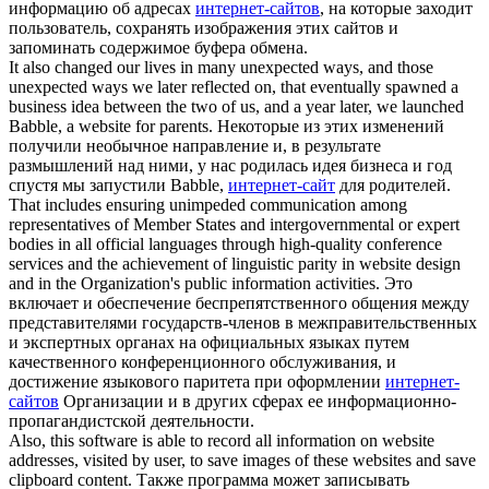
информацию об адресах
интернет-сайтов
, на которые заходит
пользователь, сохранять изображения этих сайтов и
запоминать содержимое буфера обмена.
It also changed our lives in many unexpected ways, and those
unexpected ways we later reflected on, that eventually spawned a
business idea between the two of us, and a year later, we launched
Babble, a
website
for parents.
Некоторые из этих изменений
получили необычное направление и, в результате
размышлений над ними, у нас родилась идея бизнеса и год
спустя мы запустили Babble,
интернет-сайт
для родителей.
That includes ensuring unimpeded communication among
representatives of Member States and intergovernmental or expert
bodies in all official languages through high-quality conference
services and the achievement of linguistic parity in
website
design
and in the Organization's public information activities.
Это
включает и обеспечение беспрепятственного общения между
представителями государств-членов в межправительственных
и экспертных органах на официальных языках путем
качественного конференционного обслуживания, и
достижение языкового паритета при оформлении
интернет-
сайтов
Организации и в других сферах ее информационно-
пропагандистской деятельности.
Also, this software is able to record all information on website
addresses, visited by user, to save images of these
websites
and save
clipboard content.
Также программа может записывать