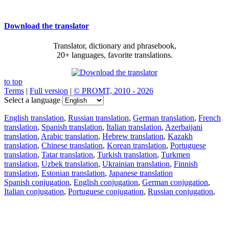
Download the translator
Translator, dictionary and phrasebook,
20+ languages, favorite translations.
to top
Terms
|
Full version
|
© PROMT, 2010 - 2026
Select a language
English translation
,
Russian translation
,
German translation
,
French
translation
,
Spanish translation
,
Italian translation
,
Azerbaijani
translation
,
Arabic translation
,
Hebrew translation
,
Kazakh
translation
,
Chinese translation
,
Korean translation
,
Portuguese
translation
,
Tatar translation
,
Turkish translation
,
Turkmen
translation
,
Uzbek translation
,
Ukrainian translation
,
Finnish
translation
,
Estonian translation
,
Japanese translation
Spanish conjugation
,
English conjugation
,
German conjugation
,
Italian conjugation
,
Portuguese conjugation
,
Russian conjugation
,
French conjugation
.
Features