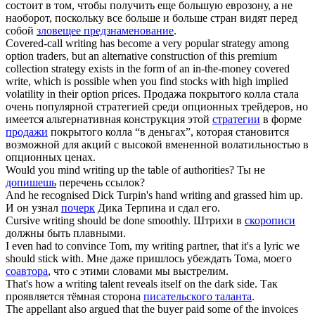
состоит в том, чтобы получить еще большую еврозону, а не
наоборот, поскольку все больше и больше стран видят перед
собой
зловещее предзнаменование
.
Covered-call
writing
has become a very popular
strategy
among
option traders, but an alternative construction of this premium
collection strategy exists in the form of an in-the-money covered
write, which is possible when you find stocks with high implied
volatility in their option prices.
Продажа покрытого колла стала
очень популярной стратегией среди опционных трейдеров, но
имеется альтернативная конструкция этой
стратегии
в форме
продажи
покрытого колла “в деньгах”, которая становится
возможной для акций с высокой вмененной волатильностью в
опционных ценах.
Would you mind
writing up
the table of authorities?
Ты не
допишешь
перечень ссылок?
And he recognised Dick Turpin's
hand writing
and grassed him up.
И он узнал
почерк
Дика Терпина и сдал его.
Cursive writing
should be done smoothly.
Штрихи в
скорописи
должны быть плавными.
I even had to convince Tom, my
writing partner
, that it's a lyric we
should stick with.
Мне даже пришлось убеждать Тома, моего
соавтора
, что с этими словами мы выстрелим.
That's how a
writing talent
reveals itself on the dark side.
Так
проявляется тёмная сторона
писательского таланта
.
The appellant also argued that the buyer paid some of the invoices