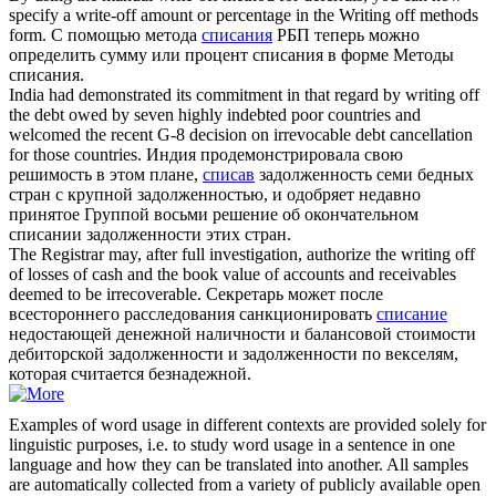
specify a write-off amount or percentage in the
Writing off
methods
form.
С помощью метода
списания
РБП теперь можно
определить сумму или процент списания в форме Методы
списания.
India had demonstrated its commitment in that regard by
writing off
the debt owed by seven highly indebted poor countries and
welcomed the recent G-8 decision on irrevocable debt cancellation
for those countries.
Индия продемонстрировала свою
решимость в этом плане,
списав
задолженность семи бедных
стран с крупной задолженностью, и одобряет недавно
принятое Группой восьми решение об окончательном
списании задолженности этих стран.
The Registrar may, after full investigation, authorize the
writing off
of losses of cash and the book value of accounts and receivables
deemed to be irrecoverable.
Секретарь может после
всестороннего расследования санкционировать
списание
недостающей денежной наличности и балансовой стоимости
дебиторской задолженности и задолженности по векселям,
которая считается безнадежной.
Examples of word usage in different contexts are provided solely for
linguistic purposes, i.e. to study word usage in a sentence in one
language and how they can be translated into another. All samples
are automatically collected from a variety of publicly available open