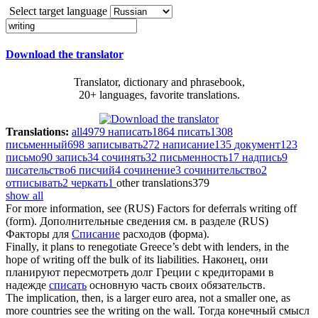
Select target language
Download the translator
Translator, dictionary and phrasebook,
20+ languages, favorite translations.
Translations:
all
4979
написать
1864
писать
1308
письменный
698
записывать
272
написание
135
документ
123
письмо
90
запись
34
сочинять
32
письменность
17
надпись
9
писательство
6
писчий
4
сочинение
3
сочинительство
2
отписывать
2
черкать
1
other translations
379
show all
For more information, see (RUS) Factors for deferrals
writing off
(form).
Дополнительные сведения см. в разделе (RUS)
Факторы для
Списание
расходов (форма).
Finally, it plans to renegotiate Greece’s debt with lenders, in the
hope of
writing off
the bulk of its liabilities.
Наконец, они
планируют пересмотреть долг Греции с кредиторами в
надежде
списать
основную часть своих обязательств.
The implication, then, is a larger euro area, not a smaller one, as
more countries see the
writing on the wall
.
Тогда конечный смысл