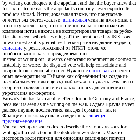
by
writing out
cheques to the appellant and that the buyer knew that
for tax related reasons the appellant's company never exported its
products abroad.
Истец доказывал также, что покупатель
оплатил ряд счетов-фактур,
выписывая
чеки на имя истца, и
что покупатель знал, что по причинам налогообложения
компания истца никогда не экспортировала товары за рубеж.
Despite recent setbacks,
writing off
the threat posed by ISIS is as
unwarranted as it is premature.
Несмотря на недавние неудачи,
списание
угрозы, исходящей от ИГИЛ, столь же
необоснованно, как и преждевременно.
Instead of
writing off
Taiwan's democratic experiment as doomed to
instability or worse, the disputed vote will help consolidate and
invigorate our democratic order.
Нужно не
списывать
со счета
опыт демократии на Тайване как обречённый на создание
нестабильности или еще худший исход, но учесть результаты
спорного голосования и использовать их для единения и
укрепления демократии.
Brown's fate has far-reaching effects for both Germany and France,
because it is seen as the
writing on the wall
.
Судьба Брауна имеет
далеко идущие последствия, как для Германии, так и
Франции, поскольку она выглядит как
зловещее
предзнаменование
.
You can set up reason codes to describe the various reasons for
writing off
a deduction in the deduction workbench.
Можно
настроить коды причин для описания различных причин