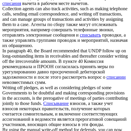
списания
вычета в рабочем месте вычетов.
Collection agents can also track activities, such as making telephone
calls, sending email correspondence, and
writing off
transactions,
and can manage groups of transactions and activities by assigning
them to a case.
Агенты по сбору также могут отслеживать
мероприятия, например совершать телефонные звонки,
отправлять электронные сообщения и
списывать
проводки, а
также управлять группами проводок и мероприятий, назначая
их обращению.
In paragraph 40, the Board recommended that UNDP follow up on
long-outstanding items in receivables and thereafter consider
writing
off
the irrecoverable amounts.
В пункте 40 Комиссия
рекомендовала и ПРООН согласилась принять меры по
урегулированию давно просроченной дебиторской
задолженности и после этого рассмотреть вопрос о
списании
невозместимых сумм.
Writing off
pledges, as well as considering pledges of some
Governments to be doubtful and making corresponding provisions
in the accounts, is the prerogative of meetings of parties contributing
jointly to those funds.
Списывание
взносов, а также учет
взносов некоторых правительств, получение которых
считается сомнительным, и включение соответствующих
ассигнований в ведомости является прерогативой совещаний
участников, вносящих общие взносы в эти фонды.
By using the manual write-off method for deferrals, you can now