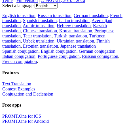
Terms
|
Full version
|
© PROMT, 2010 - 2026
Select a language
English translation
,
Russian translation
,
German translation
,
French
translation
,
Spanish translation
,
Italian translation
,
Azerbaijani
translation
,
Arabic translation
,
Hebrew translation
,
Kazakh
translation
,
Chinese translation
,
Korean translation
,
Portuguese
translation
,
Tatar translation
,
Turkish translation
,
Turkmen
translation
,
Uzbek translation
,
Ukrainian translation
,
Finnish
translation
,
Estonian translation
,
Japanese translation
Spanish conjugation
,
English conjugation
,
German conjugation
,
Italian conjugation
,
Portuguese conjugation
,
Russian conjugation
,
French conjugation
.
Features
Text Translation
Context Examples
Conjugation and Declension
Free apps
PROMT.One for iOS
PROMT.One for Android