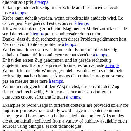
que tout soit prêt
à temps
.
Er kam gerade
rechtzeitig
in der Schule an.
Il est arrivé à l'école
juste
à temps
.
Krebs kann geheilt werden, wenn er
rechtzeitig
entdeckt wird.
Le
cancer peut être guéri s'il est découvert
à temps
.
Ich werde
rechtzeitig
zum Geburtstag meiner Mutter zurück sein.
Je
serai de retour
à temps
pour l'anniversaire de ma mère.
Danke, dass du dich
rechtzeitig
um dieses Problem gekümmert hast!
Merci d'avoir traité ce problème
à temps
!
Weil er unaufmerksam war, konnte der Fahrer nicht
rechtzeitig
anhalten.
Inattentif, le conducteur ne put s'arrêter
à temps
.
Er hat den ersten Zug genommen und ist gerade
rechtzeitig
angekommen.
Il a pris le premier train et est arrivé juste
à temps
.
Wenn nicht noch ein Wunder geschieht, werden wir es nicht mehr
rechtzeitig
machen können.
À moins d'un miracle, nous ne serons
pas en mesure de le faire
à temps
.
Wenn du dich gleich auf den Weg machst, erreichst du den Zug
sicher noch
rechtzeitig
.
Si tu te mets en route sans tarder, tu
attraperas encore sûrement le train
à temps
.
Examples of word usage in different contexts are provided solely for
linguistic purposes, i.e. to study word usage in a sentence in one
language and how they can be translated into another. All samples
are automatically collected from a variety of publicly available open
sources using bilingual search technologies.