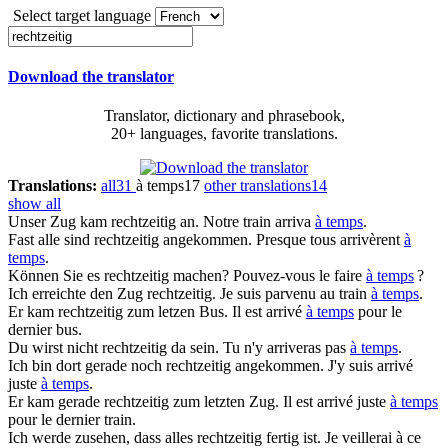
Select target language
Download the translator
Translator, dictionary and phrasebook,
20+ languages, favorite translations.
Translations:
all
31
à temps
17
other translations
14
show all
Unser Zug kam
rechtzeitig
an.
Notre train arriva
à temps
.
Fast alle sind
rechtzeitig
angekommen.
Presque tous arrivèrent
à
temps
.
Können Sie es
rechtzeitig
machen?
Pouvez-vous le faire
à temps
?
Ich erreichte den Zug
rechtzeitig
.
Je suis parvenu au train
à temps
.
Er kam
rechtzeitig
zum letzen Bus.
Il est arrivé
à temps
pour le
dernier bus.
Du wirst nicht
rechtzeitig
da sein.
Tu n'y arriveras pas
à temps
.
Ich bin dort gerade noch
rechtzeitig
angekommen.
J'y suis arrivé
juste
à temps
.
Er kam gerade
rechtzeitig
zum letzten Zug.
Il est arrivé juste
à temps
pour le dernier train.
Ich werde zusehen, dass alles
rechtzeitig
fertig ist.
Je veillerai à ce