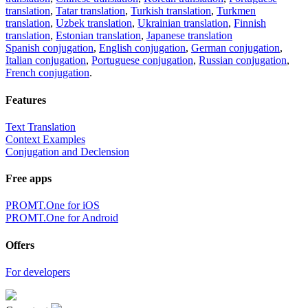
translation
,
Tatar translation
,
Turkish translation
,
Turkmen
translation
,
Uzbek translation
,
Ukrainian translation
,
Finnish
translation
,
Estonian translation
,
Japanese translation
Spanish conjugation
,
English conjugation
,
German conjugation
,
Italian conjugation
,
Portuguese conjugation
,
Russian conjugation
,
French conjugation
.
Features
Text Translation
Context Examples
Conjugation and Declension
Free apps
PROMT.One for iOS
PROMT.One for Android
Offers
For developers