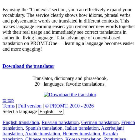
By using the “Contexts” section, you can effectively expand your
vocabulary. The service clearly shows how idioms, phrasal verbs
and polysemantic words are translated in different contexts. This
makes language learning easier: you remember new words together
with their real usage and immediately see correct translations in
authentic, living language. Take advantage of context-based
translation on PROMT.One — learning a language becomes easier
and more engaging!
Download the translator
Translator, dictionary and phrasebook,
20+ languages, favorite translations.
to top
Terms
|
Full version
|
© PROMT, 2010 - 2026
Select a language
English translation
,
Russian translation
,
German translation
,
French
translation
,
Spanish translation
,
Italian translation
,
Azerbaijani
translation
,
Arabic translation
,
Hebrew translation
,
Kazakh
translation
,
Chinese translation
,
Korean translation
,
Portuguese