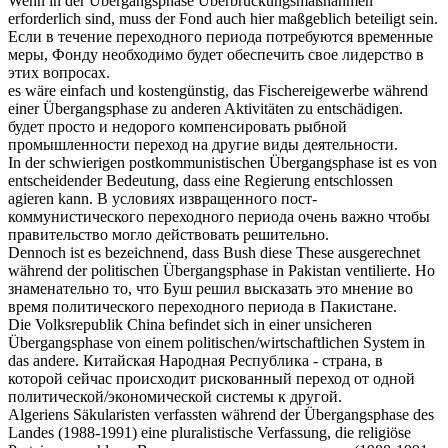
Wenn in der
Übergangsphase
Überbrückungsmaßnahmen
erforderlich sind, muss der Fond auch hier maßgeblich beteiligt sein.
Если в течение переходного периода потребуются временные
меры, Фонду необходимо будет обеспечить свое лидерство в
этих вопросах.
es wäre einfach und kostengünstig, das Fischereigewerbe während
einer
Übergangsphase
zu anderen Aktivitäten zu entschädigen.
будет просто и недорого компенсировать рыбной
промышленности переход на другие виды деятельности.
In der schwierigen postkommunistischen
Übergangsphase
ist es von
entscheidender Bedeutung, dass eine Regierung entschlossen
agieren kann.
В условиях извращенного пост-
коммунистического переходного периода очень важно чтобы
правительство могло действовать решительно.
Dennoch ist es bezeichnend, dass Bush diese These ausgerechnet
während der politischen
Übergangsphase
in Pakistan ventilierte.
Но
знаменательно то, что Буш решил высказать это мнение во
время политического переходного периода в Пакистане.
Die Volksrepublik China befindet sich in einer unsicheren
Übergangsphase
von einem politischen/wirtschaftlichen System in
das andere.
Китайская Народная Республика - страна, в
которой сейчас происходит рискованный переход от одной
политической/экономической системы к другой.
Algeriens Säkularisten verfassten während der
Übergangsphase
des
Landes (1988-1991) eine pluralistische Verfassung, die religiöse