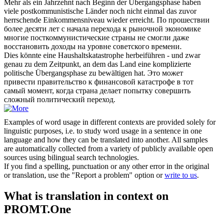
Mehr als ein Jahrzehnt nach Beginn der
Übergangsphase
haben
viele postkommunistische Länder noch nicht einmal das zuvor
herrschende Einkommensniveau wieder erreicht.
По прошествии
более десяти лет с начала перехода к рыночной экономике
многие посткоммунистические страны не смогли даже
восстановить доходы на уровне советского времени.
Dies könnte eine Haushaltskatastrophe herbeiführen - und zwar
genau zu dem Zeitpunkt, an dem das Land eine komplizierte
politische
Übergangsphase
zu bewältigen hat.
Это может
привести правительство к финансовой катастрофе в тот
самый момент, когда страна делает попытку совершить
сложный политический переход.
Examples of word usage in different contexts are provided solely for
linguistic purposes, i.e. to study word usage in a sentence in one
language and how they can be translated into another. All samples
are automatically collected from a variety of publicly available open
sources using bilingual search technologies.
If you find a spelling, punctuation or any other error in the original
or translation, use the "Report a problem" option or
write to us
.
What is translation in context on
PROMT.One