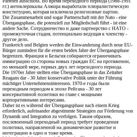
Parteien ausschloss.
Во время переходного периода (1988-1991
гг.) антиклерикалы Алжира выработали плюралистическую
конституцию, которая исключила религиозные партии.
Die Zusammenarbeit und sogar Partnerschaft mit der Nato - eine
Übergangsphase
, die potenziell zur Mitgliedschaft führt - ist eine
andere Sache.
Сотрудничество и даже партнерство с НАТО -
промежуточная стадия, потенциально ведущая к членству -
другое дело.
Frankreich und Belgien werden die Einwanderung durch neue EU-
Bürger zumindest für die ersten beiden Jahre der
Übergangsphase
begrenzen.
Франция и Бельгия собираются ограничивать
иммиграцию со стороны новых граждан ЕС на протяжении,
по меньшей мере, первых двух лет переходного периода.
Die 1970er Jahre stellten eine
Übergangsphase
in das Zeitalter
Reagans dar - 30 Jahre konservative Politik unter der Führung
mächtiger Unternehmensinteressen.
1970-е годы были
переходным периодом к эпохе Рейгана - 30 лет
консервативной политики во главе с мощными
корпоративными интересами.
Daher ist es während der
Übergangsphase
nach einem Krieg
erforderlich, aufeinander abgestimmte Strategien zur Förderung von
Dynamik und Integration zu verfolgen.
Таким образом,
послевоенный переходный период требует проведения
политики, направленной на динамическое развитие и
интеграцию в одно и тоже время.