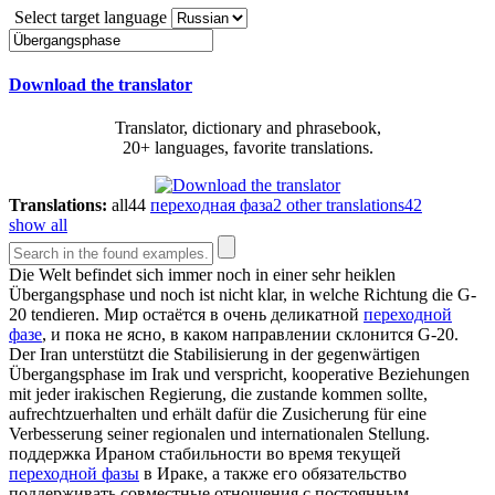
Select target language
Download the translator
Translator, dictionary and phrasebook,
20+ languages, favorite translations.
Translations:
all
44
переходная фаза
2
other translations
42
show all
Die Welt befindet sich immer noch in einer sehr heiklen
Übergangsphase
und noch ist nicht klar, in welche Richtung die G-
20 tendieren.
Мир остаётся в очень деликатной
переходной
фазе
, и пока не ясно, в каком направлении склонится G-20.
Der Iran unterstützt die Stabilisierung in der gegenwärtigen
Übergangsphase
im Irak und verspricht, kooperative Beziehungen
mit jeder irakischen Regierung, die zustande kommen sollte,
aufrechtzuerhalten und erhält dafür die Zusicherung für eine
Verbesserung seiner regionalen und internationalen Stellung.
поддержка Ираном стабильности во время текущей
переходной фазы
в Ираке, а также его обязательство
поддерживать совместные отношения с постоянным