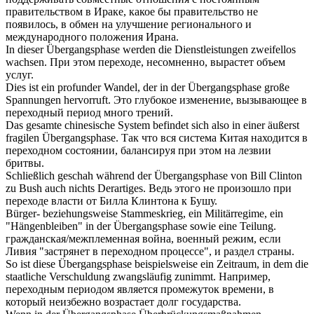
правительством в Ираке, какое бы правительство не
появилось, в обмен на улучшение регионального и
международного положения Ирана.
In dieser
Übergangsphase
werden die Dienstleistungen zweifellos
wachsen.
При этом переходе, несомненно, вырастет объем
услуг.
Dies ist ein profunder Wandel, der in der
Übergangsphase
große
Spannungen hervorruft.
Это глубокое изменение, вызывающее в
переходный период много трений.
Das gesamte chinesische System befindet sich also in einer äußerst
fragilen
Übergangsphase
.
Так что вся система Китая находится в
переходном состоянии, балансируя при этом на лезвии
бритвы.
Schließlich geschah während der
Übergangsphase
von Bill Clinton
zu Bush auch nichts Derartiges.
Ведь этого не произошло при
переходе власти от Билла Клинтона к Бушу.
Bürger- beziehungsweise Stammeskrieg, ein Militärregime, ein
"Hängenbleiben" in der
Übergangsphase
sowie eine Teilung.
гражданская/межплеменная война, военный режим, если
Ливия "застрянет в переходном процессе", и раздел страны.
So ist diese
Übergangsphase
beispielsweise ein Zeitraum, in dem die
staatliche Verschuldung zwangsläufig zunimmt.
Например,
переходным периодом является промежуток времени, в
который неизбежно возрастает долг государства.