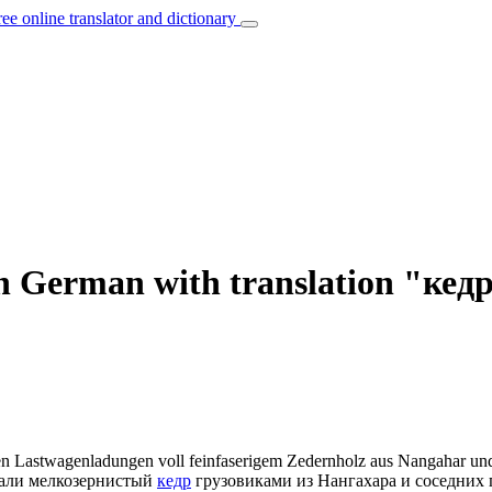
ree online translator and dictionary
n German with translation "кед
ten Lastwagenladungen voll feinfaserigem
Zedernholz
aus Nangahar und
вали мелкозернистый
кедр
грузовиками из Нангахара и соседних 