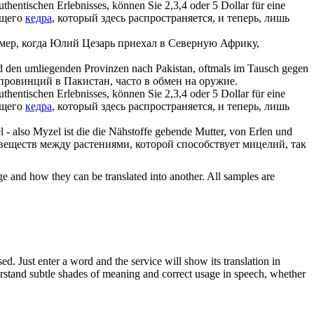
authentischen Erlebnisses, können Sie 2,3,4 oder 5 Dollar für eine
ящего
кедра
, который здесь распространяется, и теперь, лишь
ер, когда Юлий Цезарь приехал в Северную Африку,
 den umliegenden Provinzen nach Pakistan, oftmals im Tausch gegen
провинций в Пакистан, часто в обмен на оружие.
authentischen Erlebnisses, können Sie 2,3,4 oder 5 Dollar für eine
ящего
кедра
, который здесь распространяется, и теперь, лишь
 - also Myzel ist die die Nähstoffe gebende Mutter, von Erlen und
веществ между растениями, которой способствует мицелий, так
ge and how they can be translated into another. All samples are
. Just enter a word and the service will show its translation in
derstand subtle shades of meaning and correct usage in speech, whether