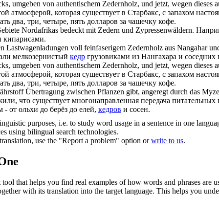
cks, umgeben von authentischem
Zedernholz
, und jetzt, wegen dieses 
ой атмосферой, которая существует в Старбакс, с запахом насто
ь два, три, четыре, пять долларов за чашечку кофе.
Gebiete Nordafrikas bedeckt mit
Zedern
und Zypressenwäldern.
Наприм
 кипарисами.
ten Lastwagenladungen voll feinfaserigem
Zedernholz
aus Nangahar und
вали мелкозернистый
кедр
грузовиками из Нангахара и соседних 
cks, umgeben von authentischem
Zedernholz
, und jetzt, wegen dieses 
ой атмосферой, которая существует в Старбакс, с запахом насто
ь два, три, четыре, пять долларов за чашечку кофе.
ährstoff Übertragung zwischen Pflanzen gibt, angeregt durch das Myzel
или, что существует многонаправленная передача питательных 
 - от ольхи до берёз до елей,
кедров
и сосен.
inguistic purposes, i.e. to study word usage in a sentence in one langua
ces using bilingual search technologies.
r translation, use the "Report a problem" option or
write to us
.
.One
ol that helps you find real examples of how words and phrases are used
gether with its translation into the target language. This helps you un