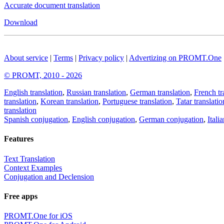
Accurate document translation
Download
About service
|
Terms
|
Privacy policy
|
Advertizing on PROMT.One
© PROMT, 2010 - 2026
English translation
,
Russian translation
,
German translation
,
French tr
translation
,
Korean translation
,
Portuguese translation
,
Tatar translatio
translation
Spanish conjugation
,
English conjugation
,
German conjugation
,
Itali
Features
Text Translation
Context Examples
Conjugation and Declension
Free apps
PROMT.One for iOS