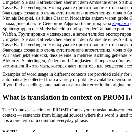
Umgeben Sie das Kaffeekochen aber mit dem Ambiente eines Starbu
Tasse Kaffee verlangen.
Но окружите приготовление этого кофе т
благодаря созданию столь аутентичного впечатления, можно брат
Nun als Beispiel, als Julius Cäsar in Nordafrika ankam waren große 
громадные области Северной Африки были покрыты
кедрами
и
Splittergruppen der Mudschaheddin und später der Taliban exportier
Waffen.
Группировки маджахедов, а затем талибов экспортиро
Umgeben Sie das Kaffeekochen aber mit dem Ambiente eines Starbu
Tasse Kaffee verlangen.
Но окружите приготовление этого кофе т
благодаря созданию столь аутентичного впечатления, можно брат
Wir haben jetzt entdeckt, dass es eine in mehrere Richtung gehende N
Birken zu Schierlingen,
Zedern
und Douglasien.
Теперь мы обнаруж
что мицелий - это мать, которая дает питательные вещества всем
Examples of word usage in different contexts are provided solely for l
automatically collected from a variety of publicly available open sour
If you find a spelling, punctuation or any other error in the original o
What is translation in context on PROMT
The “Contexts” section on PROMT.One is your translation-in-context to
context — sentences from bilingual sources where this word is used to
it is a rare term or a common everyday phrase.