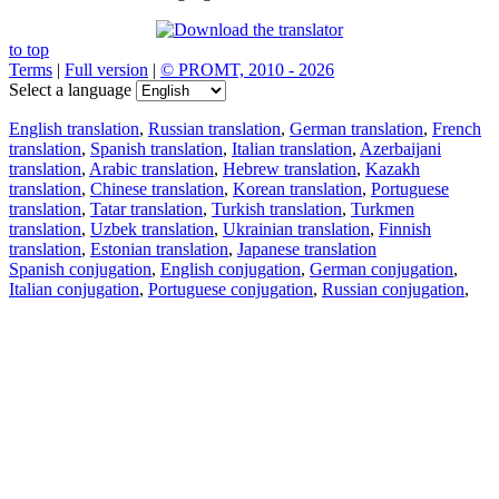
to top
Terms
|
Full version
|
© PROMT, 2010 - 2026
Select a language
English translation
,
Russian translation
,
German translation
,
French
translation
,
Spanish translation
,
Italian translation
,
Azerbaijani
translation
,
Arabic translation
,
Hebrew translation
,
Kazakh
translation
,
Chinese translation
,
Korean translation
,
Portuguese
translation
,
Tatar translation
,
Turkish translation
,
Turkmen
translation
,
Uzbek translation
,
Ukrainian translation
,
Finnish
translation
,
Estonian translation
,
Japanese translation
Spanish conjugation
,
English conjugation
,
German conjugation
,
Italian conjugation
,
Portuguese conjugation
,
Russian conjugation
,
French conjugation
.
Features
Text Translation
Context Examples
Conjugation and Declension
Free apps