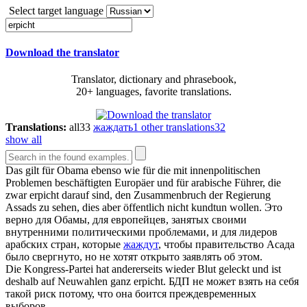
Select target language
Download the translator
Translator, dictionary and phrasebook,
20+ languages, favorite translations.
Translations:
all
33
жаждать
1
other translations
32
show all
Das gilt für Obama ebenso wie für die mit innenpolitischen
Problemen beschäftigten Europäer und für arabische Führer, die
zwar
erpicht
darauf sind, den Zusammenbruch der Regierung
Assads zu sehen, dies aber öffentlich nicht kundtun wollen.
Это
верно для Обамы, для европейцев, занятых своими
внутренними политическими проблемами, и для лидеров
арабских стран, которые
жаждут
, чтобы правительство Асада
было свергнуто, но не хотят открыто заявлять об этом.
Die Kongress-Partei hat andererseits wieder Blut geleckt und ist
deshalb auf Neuwahlen ganz
erpicht
.
БДП не может взять на себя
такой риск потому, что она боится преждевременных
выборов.