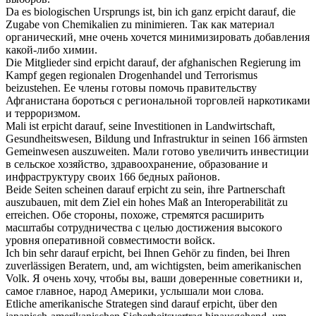
Da es biologischen Ursprungs ist, bin ich ganz
erpicht
darauf, die
Zugabe von Chemikalien zu minimieren.
Так как материал
органический, мне очень хочется минимизировать добавления
какой-либо химии.
Die Mitglieder sind
erpicht
darauf, der afghanischen Regierung im
Kampf gegen regionalen Drogenhandel und Terrorismus
beizustehen.
Ее члены готовы помочь правительству
Афганистана бороться с региональной торговлей наркотиками
и терроризмом.
Mali ist
erpicht
darauf, seine Investitionen in Landwirtschaft,
Gesundheitswesen, Bildung und Infrastruktur in seinen 166 ärmsten
Gemeinwesen auszuweiten.
Мали готово увеличить инвестиции
в сельское хозяйство, здравоохранение, образование и
инфраструктуру своих 166 бедных районов.
Beide Seiten scheinen darauf
erpicht
zu sein, ihre Partnerschaft
auszubauen, mit dem Ziel ein hohes Maß an Interoperabilität zu
erreichen.
Обе стороны, похоже, стремятся расширить
масштабы сотрудничества с целью достижения высокого
уровня оперативной совместимости войск.
Ich bin sehr darauf
erpicht
, bei Ihnen Gehör zu finden, bei Ihren
zuverlässigen Beratern, und, am wichtigsten, beim amerikanischen
Volk.
Я очень хочу, чтобы вы, ваши доверенные советники и,
самое главное, народ Америки, услышали мои слова.
Etliche amerikanische Strategen sind darauf
erpicht
, über den