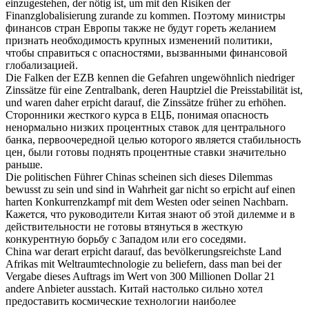
einzugestehen, der nötig ist, um mit den Risiken der
Finanzglobalisierung zurande zu kommen.
Поэтому министры
финансов стран Европы также не будут гореть желанием
признать необходимость крупных изменений политики,
чтобы справиться с опасностями, вызванными финансовой
глобализацией.
Die Falken der EZB kennen die Gefahren ungewöhnlich niedriger
Zinssätze für eine Zentralbank, deren Hauptziel die Preisstabilität ist,
und waren daher
erpicht
darauf, die Zinssätze früher zu erhöhen.
Сторонники жесткого курса в ЕЦБ, понимая опасность
ненормально низких процентных ставок для центрального
банка, первоочередной целью которого является стабильность
цен, были готовы поднять процентные ставки значительно
раньше.
Die politischen Führer Chinas scheinen sich dieses Dilemmas
bewusst zu sein und sind in Wahrheit gar nicht so
erpicht
auf einen
harten Konkurrenzkampf mit dem Westen oder seinen Nachbarn.
Кажется, что руководители Китая знают об этой дилемме и в
действительности не готовы втянуться в жесткую
конкурентную борьбу с Западом или его соседями.
China war derart
erpicht
darauf, das bevölkerungsreichste Land
Afrikas mit Weltraumtechnologie zu beliefern, dass man bei der
Vergabe dieses Auftrags im Wert von 300 Millionen Dollar 21
andere Anbieter ausstach.
Китай настолько сильно хотел
предоставить космические технологии наиболее