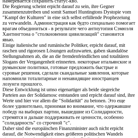
намеревается сохранить статус-кво.
Die Regierung scheint
erpicht
darauf zu sein, ihre Gegner
zusammenzutreiben und somit Samuel Huntingtons Dystopie vom
"Kampf der Kulturen" in eine sich selbst erfüllende Prophezeiung
zu verwandeln.
Администрация как будто специально помогает
врагам объединиться - в результате чего антиутопия Сэмюэля
Хантингтона о "столкновении цивилизаций" становится
явью.
Einige italienische und rumänische Politiker,
erpicht
darauf, mit
raschen und rigorosen Lösungen aufzuwarten, gaben skandalöse
Stellungnahmen ab, die an die fremdenfeindlichen und totalitären
Slogans der Vergangenheit erinnerten.
некоторые итальянские и
румынские политики, готовые предложить быстрые и
суровые решения, сделали скандальные заявления, которые
напомнили тоталитарные и ненавидящие иностранцев
лозунги прошлого.
Diese Entwicklung ist umso eigenartiger als beide siegreiche
Parteien aus der Solidarnosc entstanden und
erpicht
darauf sind, ihre
Werte und hier vor allem die "Solidarität" zu betonen.
Это еще
более удивительно, принимая во внимание, что одержавшие
победу на выборах партии, вышедшие из Солидарности,
стремятся и дальше поддерживать ее ценности, особенно
"солидарность" со строчной "с".
Daher sind die europäischen Finanzminister auch nicht
erpicht
darauf, die Notwendigkeit eines größeren politischen Wandels