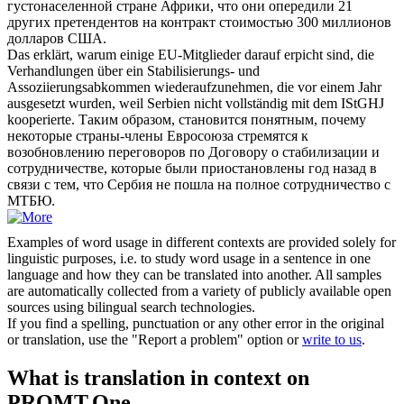
густонаселенной стране Африки, что они опередили 21
других претендентов на контракт стоимостью 300 миллионов
долларов США.
Das erklärt, warum einige EU-Mitglieder darauf
erpicht
sind, die
Verhandlungen über ein Stabilisierungs- und
Assoziierungsabkommen wiederaufzunehmen, die vor einem Jahr
ausgesetzt wurden, weil Serbien nicht vollständig mit dem IStGHJ
kooperierte.
Таким образом, становится понятным, почему
некоторые страны-члены Евросоюза стремятся к
возобновлению переговоров по Договору о стабилизации и
сотрудничестве, которые были приостановлены год назад в
связи с тем, что Сербия не пошла на полное сотрудничество с
МТБЮ.
Examples of word usage in different contexts are provided solely for
linguistic purposes, i.e. to study word usage in a sentence in one
language and how they can be translated into another. All samples
are automatically collected from a variety of publicly available open
sources using bilingual search technologies.
If you find a spelling, punctuation or any other error in the original
or translation, use the "Report a problem" option or
write to us
.
What is translation in context on
PROMT.One