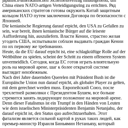
japanisch-amerikanischen Sicherheitsvertrag hinausgehend, um
China einen NATO-artigen Verteidigungsring zu errichten.
Ряд
американских стратегов готовы окружить Китай защитным
кольцом НАТО путем заключения Договора по безопасности с
Японией.
Die kenianische Regierung darauf
erpicht
, den USA zu Gefallen zu
sein, war bereit, ihnen kenianische Bürger auf die leiseste
Aufforderung hin, auszuliefern.
Власти Кении, страстно желая
угодить США, испытывали соблазн выдавать граждан Кении
по их первому же требованию.
Heute, da die EU darauf
erpicht
ist, eine schlagkräftige Rolle auf der
Weltbühne zu spielen, scheint der Schritt zu einem offeneren System
unvermeidlich.
Сегодня, когда ЕС готов играть влиятельную
роль на мировой арене, шаг к более открытой системе
выглядит неизбежным.
Nach drei Jahre dauernden Querelen mit Präsident Bush ist die
Europäische Union nun darauf
erpicht
, als globaler Player zu gelten,
mit dem gerechnet werden muss.
Европейский Союз, после
трехлетней размолвки с Президентом Бушем, все больше
стремится занять лидирующее положение на мировой арене.
Denn dieser Fatalismus ist ein Trumpf in den Händen von Leuten
wie dem israelischen Ministerpräsidenten Benjamin Netanjahu, der
darauf
erpicht
ist, den Status quo aufrechtzuerhalten.
Этот
фатализм является сильной картой в руках таких людей, как
премьер-министр Израиля Биньямин Нетаньяху, который