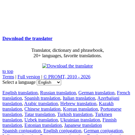
Download the translator
Translator, dictionary and phrasebook,
20+ languages, favorite translations.
to top
Terms
|
Full version
|
© PROMT, 2010 - 2026
Select a language
English translation
,
Russian translation
,
German translation
,
French
translation
,
Spanish translation
,
Italian translation
,
Azerbaijani
translation
,
Arabic translation
,
Hebrew translation
,
Kazakh
translation
,
Chinese translation
,
Korean translation
,
Portuguese
translation
,
Tatar translation
,
Turkish translation
,
Turkmen
translation
,
Uzbek translation
,
Ukrainian translation
,
Finnish
translation
,
Estonian translation
,
Japanese translation
Spanish conjugation
,
English conjugation
,
German conjugation
,