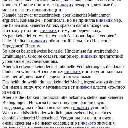
konnten.
Она не принимала
никаких
лекарств, которые бы
могли вызвать галлюцинации.
Kanada hat zwar unterschrieben, aber
keinerlei
Maßnahmen
ergriffen.
Канада же - подписала, но не приняла
никаких
мер.
Sie haben also
keinerlei
Anreiz, sparsam damit umzugehen.
Поэтому у них нет
никаких
стимулов беречь воду.
Es gab
keinerlei
Vorwürfe, wonach Nakasone Japan "verraten"
hätte.
Не было
никаких
обвинений в том, что Накасоне
"продался" Пекину.
So gibt es beispielsweise
keinerlei
Hindernisse für strafrechtliche
Ermittlungen.
Оно не создаёт, например,
никаких
препятствий
уголовным расследованиям.
Aber ich erkenne
keinerlei
institutionelle Veränderungen, die darauf
hindeuten würden.
Но я не вижу
никаких
институциональных
изменений, которые бы сделали их таковыми.
Das heißt, du weißt, du hast
keinerlei
Macht, irgendwas zu ändern.
Он имел в виду, что у музыканта нет
никакой
власти что-либо
изменить.
Aber als die Banken ihre Sozialhilfe bekamen, stellte man
keinerlei
Bedingungen.
Но когда банки получали финансовую
поддержку, им не было выставлено
никаких
условий.
Wenn man hässlich oder wirklich gutaussehend ist, macht es
ebenfalls
keinerlei
Unterschied.
Уродливы ли вы или очень,
очень красивы - не имеет совершенно
никакого
значения.