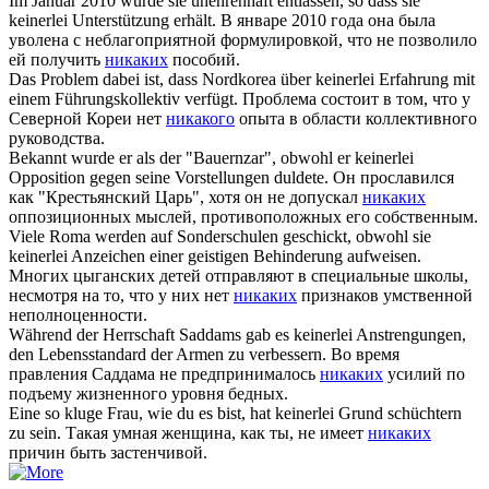
Im Januar 2010 wurde sie unehrenhaft entlassen, so dass sie
keinerlei
Unterstützung erhält.
В январе 2010 года она была
уволена с неблагоприятной формулировкой, что не позволило
ей получить
никаких
пособий.
Das Problem dabei ist, dass Nordkorea über
keinerlei
Erfahrung mit
einem Führungskollektiv verfügt.
Проблема состоит в том, что у
Северной Кореи нет
никакого
опыта в области коллективного
руководства.
Bekannt wurde er als der "Bauernzar", obwohl er
keinerlei
Opposition gegen seine Vorstellungen duldete.
Он прославился
как "Крестьянский Царь", хотя он не допускал
никаких
оппозиционных мыслей, противоположных его собственным.
Viele Roma werden auf Sonderschulen geschickt, obwohl sie
keinerlei
Anzeichen einer geistigen Behinderung aufweisen.
Многих цыганских детей отправляют в специальные школы,
несмотря на то, что у них нет
никаких
признаков умственной
неполноценности.
Während der Herrschaft Saddams gab es
keinerlei
Anstrengungen,
den Lebensstandard der Armen zu verbessern.
Во время
правления Саддама не предпринималось
никаких
усилий по
подъему жизненного уровня бедных.
Eine so kluge Frau, wie du es bist, hat
keinerlei
Grund schüchtern
zu sein.
Такая умная женщина, как ты, не имеет
никаких
причин быть застенчивой.