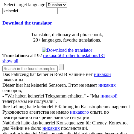
Select target language
Download the translator
Translator, dictionary and phrasebook,
20+ languages, favorite translations.
Translations:
all
192
никакой
61
other translations
131
show all
Das Fahrzeug hat
keinerlei
Rost
В машине нет
никакой
ржавчины.
Dieser hier hat
keinerlei
Sensoren.
Этот не имеет
никаких
сенсоров,
- "Wir haben
keinerlei
Telegramm erhalten."
- "Мы
никакой
телеграммы не получали".
Ihre Leitung hatte
keinerlei
Erfahrung im Katastrophenmanagement.
Руководство агентства не имело
никакого
опыта по
реагированию на чрезвычайные ситуации.
Natürlich hatte das
keinerlei
Konsequenzen für Cheney.
Конечно,
для Чейни не было
никаких
последствий.
Sie nahm
keinerlei
Medikamente, die Halluzinationen hervorrufen