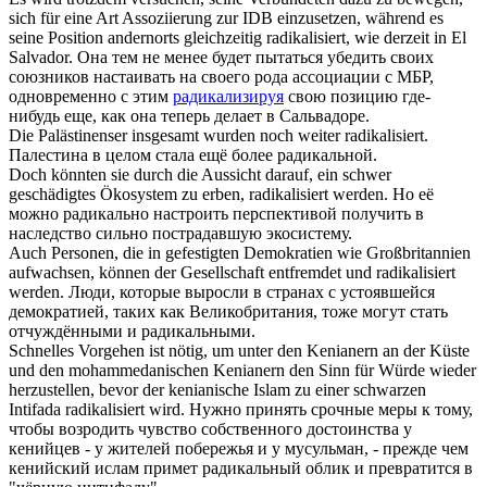
sich für eine Art Assoziierung zur IDB einzusetzen, während es
seine Position andernorts gleichzeitig
radikalisiert
, wie derzeit in El
Salvador.
Она тем не менее будет пытаться убедить своих
союзников настаивать на своего рода ассоциации с МБР,
одновременно с этим
радикализируя
свою позицию где-
нибудь еще, как она теперь делает в Сальвадоре.
Die Palästinenser insgesamt wurden noch weiter
radikalisiert
.
Палестина в целом стала ещё более радикальной.
Doch könnten sie durch die Aussicht darauf, ein schwer
geschädigtes Ökosystem zu erben,
radikalisiert
werden.
Но её
можно радикально настроить перспективой получить в
наследство сильно пострадавшую экосистему.
Auch Personen, die in gefestigten Demokratien wie Großbritannien
aufwachsen, können der Gesellschaft entfremdet und
radikalisiert
werden.
Люди, которые выросли в странах с устоявшейся
демократией, таких как Великобритания, тоже могут стать
отчуждёнными и радикальными.
Schnelles Vorgehen ist nötig, um unter den Kenianern an der Küste
und den mohammedanischen Kenianern den Sinn für Würde wieder
herzustellen, bevor der kenianische Islam zu einer schwarzen
Intifada
radikalisiert
wird.
Нужно принять срочные меры к тому,
чтобы возродить чувство собственного достоинства у
кенийцев - у жителей побережья и у мусульман, - прежде чем
кенийский ислам примет радикальный облик и превратится в