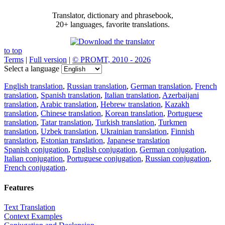
Translator, dictionary and phrasebook,
20+ languages, favorite translations.
to top
Terms
|
Full version
|
© PROMT, 2010 - 2026
Select a language
English translation
,
Russian translation
,
German translation
,
French
translation
,
Spanish translation
,
Italian translation
,
Azerbaijani
translation
,
Arabic translation
,
Hebrew translation
,
Kazakh
translation
,
Chinese translation
,
Korean translation
,
Portuguese
translation
,
Tatar translation
,
Turkish translation
,
Turkmen
translation
,
Uzbek translation
,
Ukrainian translation
,
Finnish
translation
,
Estonian translation
,
Japanese translation
Spanish conjugation
,
English conjugation
,
German conjugation
,
Italian conjugation
,
Portuguese conjugation
,
Russian conjugation
,
French conjugation
.
Features
Text Translation
Context Examples