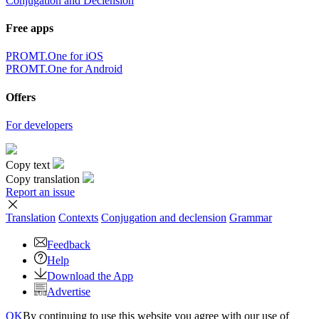
Conjugation and Declension
Free apps
PROMT.One for iOS
PROMT.One for Android
Offers
For developers
Copy text
Copy translation
Report an issue
Translation
Contexts
Conjugation
and declension
Grammar
Feedback
Help
Download the App
Advertise
OK
By continuing to use this website you agree with our use of