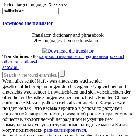
Select target language
Download the translator
Translator, dictionary and phrasebook,
20+ languages, favorite translations.
Translations:
all
6
радикализироваться
1
радикализировать
1
other translations
4
show all
Wenn alles schief läuft - was angesichts wachsender
gesellschaftlicher Spannungen durch steigende Ungleichheit und
angesichts wachsender Umweltschäden und sich verschlechternder
öffentlicher Dienstleistungen wahrscheinlich ist -, könnten Chinas
entfremdete Massen politisch
radikalisiert
werden.
Когда что-то
пойдет не так - что весьма вероятно в условиях растущей
социальной напряженности, вызванной ростом неравенства в
обществе, экологической деградацией и ухудшением
коммунальных услуг - отчужденные народные массы Китая
могут политически
радикализироваться
.
Es wird trotzdem versuchen, seine Verbündeten dazu zu bewegen,