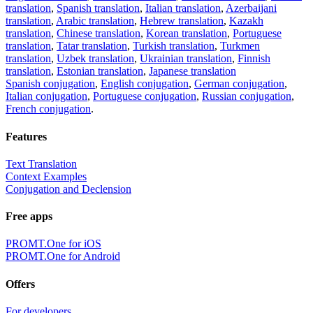
translation
,
Spanish translation
,
Italian translation
,
Azerbaijani
translation
,
Arabic translation
,
Hebrew translation
,
Kazakh
translation
,
Chinese translation
,
Korean translation
,
Portuguese
translation
,
Tatar translation
,
Turkish translation
,
Turkmen
translation
,
Uzbek translation
,
Ukrainian translation
,
Finnish
translation
,
Estonian translation
,
Japanese translation
Spanish conjugation
,
English conjugation
,
German conjugation
,
Italian conjugation
,
Portuguese conjugation
,
Russian conjugation
,
French conjugation
.
Features
Text Translation
Context Examples
Conjugation and Declension
Free apps
PROMT.One for iOS
PROMT.One for Android
Offers
For developers