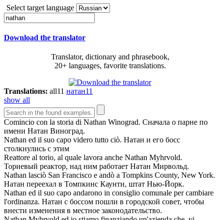
Select target language
Download the translator
Translator, dictionary and phrasebook,
20+ languages, favorite translations.
Translations:
all
11
натан
11
show all
Comincio con la storia di
Nathan
Winograd.
Сначала о парне по
имени
Натан
Виноград.
Nathan
ed il suo capo videro tutto ciò.
Натан
и его босс
столкнулись с этим
Reattore al torio, al quale lavora anche
Nathan
Myhrvold.
Ториевый реактор, над ним работает
Натан
Мирвольд.
Nathan
lasciò San Francisco e andò a Tompkins County, New York.
Натан
переехал в Томпкинс Каунти, штат Нью-Йорк.
Nathan
ed il suo capo andarono in consiglio comunale per cambiare
l'ordinanza.
Натан
с боссом пошли в городской совет, чтобы
внести изменения в местное законодательство.
Nathan
Myhrvold ed io stiamo finanziando un'azienda che, vi