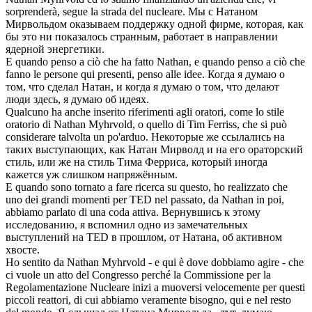
sorprenderà, segue la strada del nucleare.
Мы с
Натаном
Мирвольдом оказываем поддержку одной фирме, которая, как
бы это ни показалось странным, работает в направлении
ядерной энергетики.
E quando penso a ciò che ha fatto
Nathan
, e quando penso a ciò che
fanno le persone qui presenti, penso alle idee.
Когда я думаю о
том, что сделал
Натан
, и когда я думаю о том, что делают
люди здесь, я думаю об идеях.
Qualcuno ha anche inserito riferimenti agli oratori, come lo stile
oratorio di
Nathan
Myhrvold, o quello di Tim Ferriss, che si può
considerare talvolta un po'arduo.
Некоторые же ссылались на
таких выступающих, как
Натан
Мирволд и на его ораторский
стиль, или же на стиль Тима Ферриса, который иногда
кажется уж слишком напряжённым.
E quando sono tornato a fare ricerca su questo, ho realizzato che
uno dei grandi momenti per TED nel passato, da
Nathan
in poi,
abbiamo parlato di una coda attiva.
Вернувшись к этому
исследованию, я вспомнил одно из замечательных
выступлений на TED в прошлом, от
Натана
, об активном
хвосте.
Ho sentito da
Nathan
Myhrvold - e qui è dove dobbiamo agire - che
ci vuole un atto del Congresso perché la Commissione per la
Regolamentazione Nucleare inizi a muoversi velocemente per questi
piccoli reattori, di cui abbiamo veramente bisogno, qui e nel resto