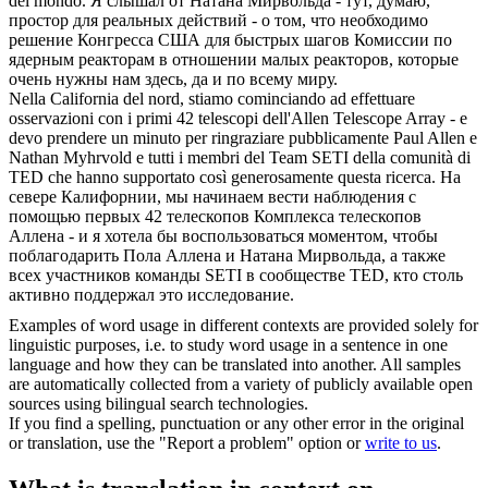
del mondo.
Я слышал от
Натана
Мирвольда - тут, думаю,
простор для реальных действий - о том, что необходимо
решение Конгресса США для быстрых шагов Комиссии по
ядерным реакторам в отношении малых реакторов, которые
очень нужны нам здесь, да и по всему миру.
Nella California del nord, stiamo cominciando ad effettuare
osservazioni con i primi 42 telescopi dell'Allen Telescope Array - e
devo prendere un minuto per ringraziare pubblicamente Paul Allen e
Nathan
Myhrvold e tutti i membri del Team SETI della comunità di
TED che hanno supportato così generosamente questa ricerca.
На
севере Калифорнии, мы начинаем вести наблюдения с
помощью первых 42 телескопов Комплекса телескопов
Аллена - и я хотела бы воспользоваться моментом, чтобы
поблагодарить Пола Аллена и
Натана
Мирвольда, а также
всех участников команды SETI в сообществе TED, кто столь
активно поддержал это исследование.
Examples of word usage in different contexts are provided solely for
linguistic purposes, i.e. to study word usage in a sentence in one
language and how they can be translated into another. All samples
are automatically collected from a variety of publicly available open
sources using bilingual search technologies.
If you find a spelling, punctuation or any other error in the original
or translation, use the "Report a problem" option or
write to us
.