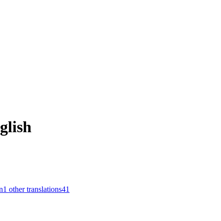
glish
n
1
other translations
41