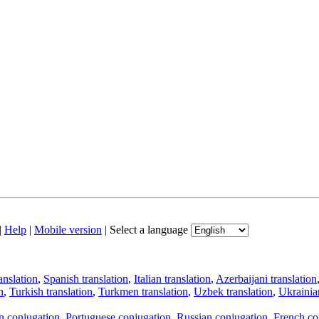
|
Help
|
Mobile version
|
Select a language
anslation
,
Spanish translation
,
Italian translation
,
Azerbaijani translation
n
,
Turkish translation
,
Turkmen translation
,
Uzbek translation
,
Ukrainian
an conjugation
,
Portuguese conjugation
,
Russian conjugation
,
French co