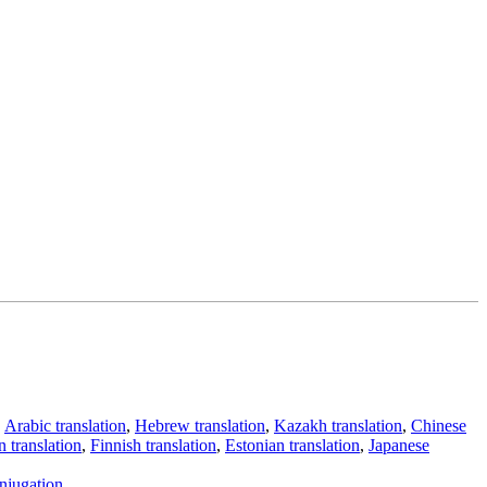
,
Arabic translation
,
Hebrew translation
,
Kazakh translation
,
Chinese
 translation
,
Finnish translation
,
Estonian translation
,
Japanese
njugation
.