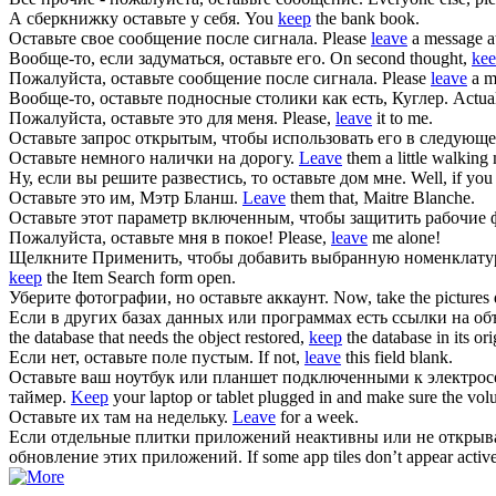
А сберкнижку
оставьте
у себя.
You
keep
the bank book.
Оставьте
свое сообщение после сигнала.
Please
leave
a message at
Вообще-то, если задуматься,
оставьте
его.
On second thought,
ke
Пожалуйста,
оставьте
сообщение после сигнала.
Please
leave
a me
Вообще-то,
оставьте
подносные столики как есть, Куглер.
Actua
Пожалуйста,
оставьте
это для меня.
Please,
leave
it to me.
Оставьте
запрос открытым, чтобы использовать его в следующе
Оставьте
немного налички на дорогу.
Leave
them a little walking
Ну, если вы решите развестись, то
оставьте
дом мне.
Well, if you
Оставьте
это им, Мэтр Бланш.
Leave
them that, Maitre Blanche.
Оставьте
этот параметр включенным, чтобы защитить рабочие
Пожалуйста,
оставьте
мня в покое!
Please,
leave
me alone!
Щелкните Применить, чтобы добавить выбранную номенклатуру
keep
the Item Search form open.
Уберите фотографии, но
оставьте
аккаунт.
Now, take the picture
Если в других базах данных или программах есть ссылки на об
the database that needs the object restored,
keep
the database in its ori
Если нет,
оставьте
поле пустым.
If not,
leave
this field blank.
Оставьте
ваш ноутбук или планшет подключенными к электросе
таймер.
Keep
your laptop or tablet plugged in and make sure the volu
Оставьте
их там на недельку.
Leave
for a week.
Если отдельные плитки приложений неактивны или не открываю
обновление этих приложений.
If some app tiles don’t appear activ