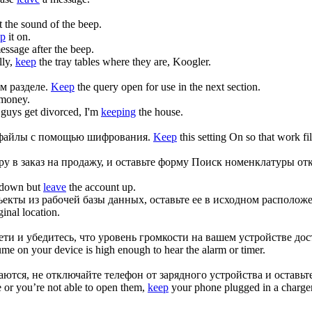
 the sound of the beep.
ep
it on.
ssage after the beep.
lly,
keep
the tray tables where they are, Koogler.
м разделе.
Keep
the query open for use in the next section.
 money.
 guys get divorced, I'm
keeping
the house.
 файлы с помощью шифрования.
Keep
this setting On so that work fi
 в заказ на продажу, и
оставьте
форму Поиск номенклатуры от
s down but
leave
the account up.
ъекты из рабочей базы данных,
оставьте
ее в исходном располож
ginal location.
ти и убедитесь, что уровень громкости на вашем устройстве до
me on your device is high enough to hear the alarm or timer.
тся, не отключайте телефон от зарядного устройства и
оставьт
e or you’re not able to open them,
keep
your phone plugged in a charger 