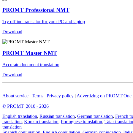
PROMT Professional NMT
Try offline translator for your PC and laptop
Download
PROMT Master NMT
Accurate document translation
Download
About service
|
Terms
|
Privacy policy
|
Advertizing on PROMT.One
© PROMT, 2010 - 2026
English translation
,
Russian translation
,
German translation
,
French tr
translation
,
Korean translation
,
Portuguese translation
,
Tatar translatio
translation
Spanish conjugation
,
English conjugation
,
German conjugation
,
Itali