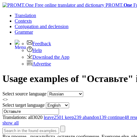
PROMT.
One
F
Translation
Contexts
Conjugation
and declension
Grammar
Feedback
Help
Download the App
Advertise
Usage examples of "Оставьте" i
Select source language
<>
Select target language
Translations:
all
3020
leave
2501
keep
239
abandon
139
continue
48
res
show all
Все прочие - пожалуйста,
оставьте
сообщение.
Everyone else, pl