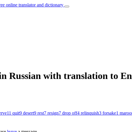
ree online translator and dictionary
n Russian with translation to En
erve
11
quit
9
desert
9
rest
7
resign
7
drop off
4
relinquish
3
forsake
1
maroo
ease
leave
a message.