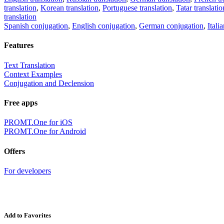
translation
,
Korean translation
,
Portuguese translation
,
Tatar translatio
translation
Spanish conjugation
,
English conjugation
,
German conjugation
,
Itali
Features
Text Translation
Context Examples
Conjugation and Declension
Free apps
PROMT.One for iOS
PROMT.One for Android
Offers
For developers
Add to Favorites