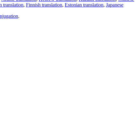
 translation
,
Finnish translation
,
Estonian translation
,
Japanese
njugation
.