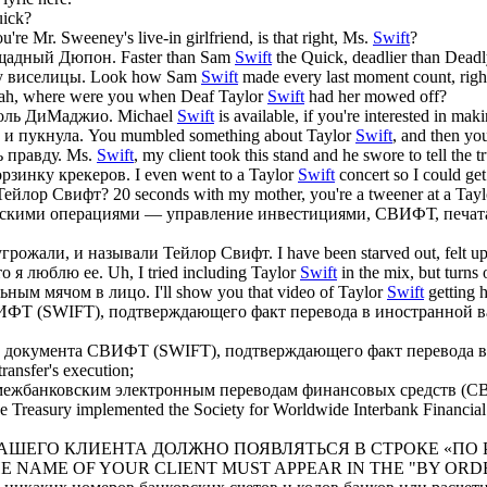
ick?
're Mr. Sweeney's live-in girlfriend, is that right, Ms.
Swift
?
ощадный Дюпон.
Faster than Sam
Swift
the Quick, deadlier than Dead
у виселицы.
Look how Sam
Swift
made every last moment count, right
ah, where were you when Deaf Taylor
Swift
had her mowed off?
роль ДиМаджио.
Michael
Swift
is available, if you're interested in ma
 и пукнула.
You mumbled something about Taylor
Swift
, and then you
ь правду.
Ms.
Swift
, my client took this stand and he swore to tell the tr
орзинку крекеров.
I even went to a Taylor
Swift
concert so I could get
 Тейлор
Свифт
?
20 seconds with my mother, you're a tweener at a Tay
ковскими операциями — управление инвестициями,
СВИФТ
, печа
 угрожали, и называли Тейлор
Свифт
.
I have been starved out, felt u
что я люблю ее.
Uh, I tried including Taylor
Swift
in the mix, but turns o
льным мячом в лицо.
I'll show you that video of Taylor
Swift
getting h
ИФТ
(SWIFT), подтверждающего факт перевода в иностранной в
ю документа
СВИФТ
(SWIFT), подтверждающего факт перевода в
ransfer's execution;
межбанковским электронным переводам финансовых средств (
С
e Treasury implemented the Society for Worldwide Interbank Financia
та) ИМЯ ВАШЕГО КЛИЕНТА ДОЛЖНО ПОЯВЛЯТЬСЯ В СТРОКЕ 
number) THE NAME OF YOUR CLIENT MUST APPEAR IN THE "BY O