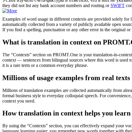
УСВН изучило счета-фактуры и отметило, что в них не указан
they did not list any bank account numbers and routing or
SWIFT
cod
Examples of word usage in different contexts are provided solely for l
automatically collected from a variety of publicly available open sour
If you find a spelling, punctuation or any other error in the original o
What is translation in context on PROMT
The “Contexts” section on PROMT.One is your translation-in-context to
context — sentences from bilingual sources where this word is used to
it is a rare term or a common everyday phrase.
Millions of usage examples from real texts
Millions of translation examples are collected automatically from alr
formal business style to everyday colloquial speech. For convenience, t
context you need.
How translation in context helps you learn
By using the “Contexts” section, you can effectively expand your voc
language learning easier: you remember new words together with their 