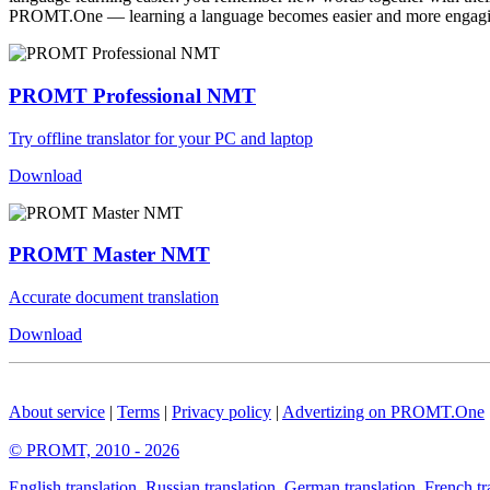
PROMT.One — learning a language becomes easier and more engag
PROMT Professional NMT
Try offline translator for your PC and laptop
Download
PROMT Master NMT
Accurate document translation
Download
About service
|
Terms
|
Privacy policy
|
Advertizing on PROMT.One
© PROMT, 2010 - 2026
English translation
,
Russian translation
,
German translation
,
French tr