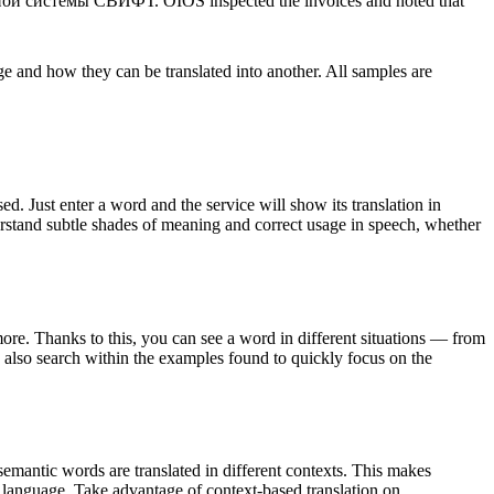
тной системы
СВИФТ
.
OIOS inspected the invoices and noted that
ge and how they can be translated into another. All samples are
. Just enter a word and the service will show its translation in
derstand subtle shades of meaning and correct usage in speech, whether
ore. Thanks to this, you can see a word in different situations — from
an also search within the examples found to quickly focus on the
emantic words are translated in different contexts. This makes
g language. Take advantage of context-based translation on