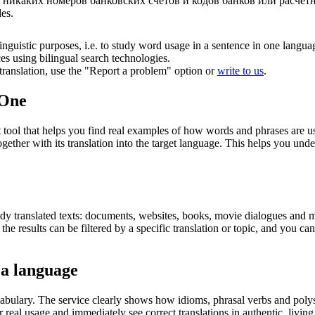
о никаких номеров банковских счетов и кодов банков или расче
es.
inguistic purposes, i.e. to study word usage in a sentence in one langua
ces using bilingual search technologies.
r translation, use the "Report a problem" option or
write to us
.
.One
ol that helps you find real examples of how words and phrases are used
gether with its translation into the target language. This helps you un
eady translated texts: documents, websites, books, movie dialogues and m
he results can be filtered by a specific translation or topic, and you c
 a language
abulary. The service clearly shows how idioms, phrasal verbs and polys
real usage and immediately see correct translations in authentic, livin