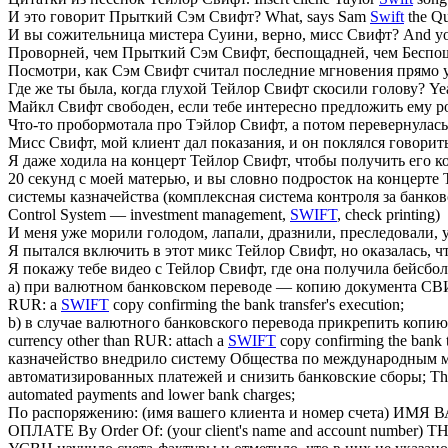
И это говорит Прыткий Сэм
Свифт
?
What, says Sam
Swift
the Qu
И вы сожительница мистера Суини, верно, мисс
Свифт
?
And you
Проворней, чем Прыткий Сэм
Свифт
, беспощадней, чем Бесп
Посмотри, как Сэм
Свифт
считал последние мгновения прямо 
Где же ты была, когда глухой Тейлор
Свифт
скосили голову?
Ye
Майкл
Свифт
свободен, если тебе интересно предложить ему 
Что-то пробормотала про Тэйлор
Свифт
, а потом перевернулась
Мисс
Свифт
, мой клиент дал показания, и он поклялся говорит
Я даже ходила на концерт Тейлор
Свифт
, чтобы получить его к
20 секунд с моей матерью, и вы словно подросток на концерте
системы казначейства (комплексная система контроля за бан
Control System — investment management,
SWIFT
, check printing)
И меня уже морили голодом, лапали, дразнили, преследовали,
Я пытался включить в этот микс Тейлор
Свифт
, но оказалась, 
Я покажу тебе видео с Тейлор
Свифт
, где она получила бейсбо
a) при валютном банковском переводе — копию документа
СВ
RUR: a
SWIFT
copy confirming the bank transfer's execution;
b) в случае валютного банковского перевода прикрепить копи
currency other than RUR: attach a
SWIFT
copy confirming the bank t
казначейство внедрило систему Общества по международным 
автоматизированных платежей и снизить банковские сборы;
Th
automated payments and lower bank charges;
По распоряжению: (имя вашего клиента и номер сче
ОПЛАТЕ
By Order Of: (your client's name and account 