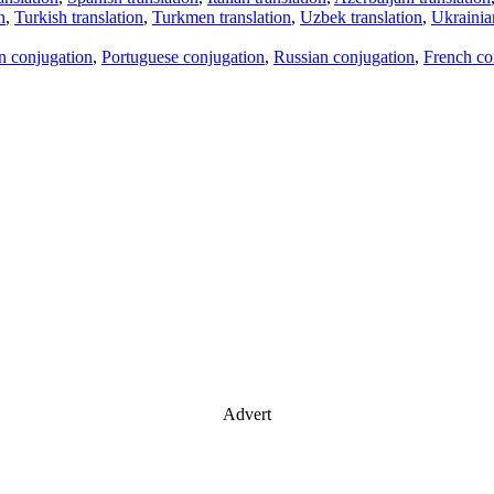
n
,
Turkish translation
,
Turkmen translation
,
Uzbek translation
,
Ukrainian
an conjugation
,
Portuguese conjugation
,
Russian conjugation
,
French co
Advert