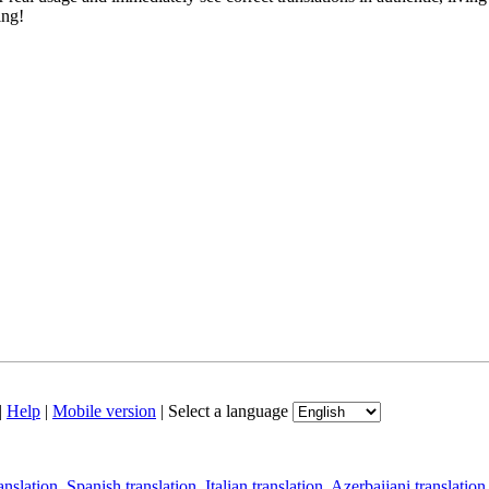
ing!
|
Help
|
Mobile version
|
Select a language
anslation
,
Spanish translation
,
Italian translation
,
Azerbaijani translation