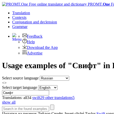
PROMT.
One
F
Translation
Contexts
Conjugation
and declension
Grammar
Feedback
Help
Download the App
Advertise
Usage examples of "Свифт" in R
Select source language
<>
Select target language
Translations:
all
34
swift
29
other translations
5
show all
Цитатки из песенок Тейлор
Свифт
.
Insert cliché Taylor
Swift
song 