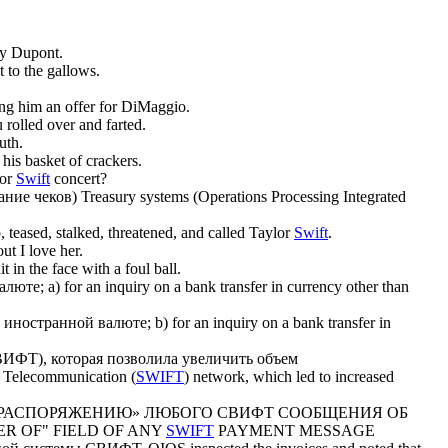
ly Dupont.
 to the gallows.
king him an offer for DiMaggio.
 rolled over and farted.
uth.
 his basket of crackers.
lor
Swift
concert?
тание чеков)
Treasury systems (Operations Processing Integrated
p, teased, stalked, threatened, and called Taylor
Swift
.
ut I love her.
it in the face with a foul ball.
алюте;
a) for an inquiry on a bank transfer in currency other than
 иностранной валюте;
b) for an inquiry on a bank transfer in
ВИФТ
), которая позволила увеличить объем
l Telecommunication (
SWIFT
) network, which led to increased
«ПО РАСПОРЯЖЕНИЮ» ЛЮБОГО
СВИФТ
СООБЩЕНИЯ ОБ
RDER OF" FIELD OF ANY
SWIFT
PAYMENT MESSAGE