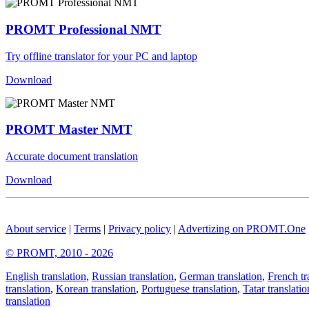
PROMT Professional NMT
Try offline translator for your PC and laptop
Download
PROMT Master NMT
Accurate document translation
Download
About service
|
Terms
|
Privacy policy
|
Advertizing on PROMT.One
© PROMT, 2010 - 2026
English translation
,
Russian translation
,
German translation
,
French tr
translation
,
Korean translation
,
Portuguese translation
,
Tatar translatio
translation