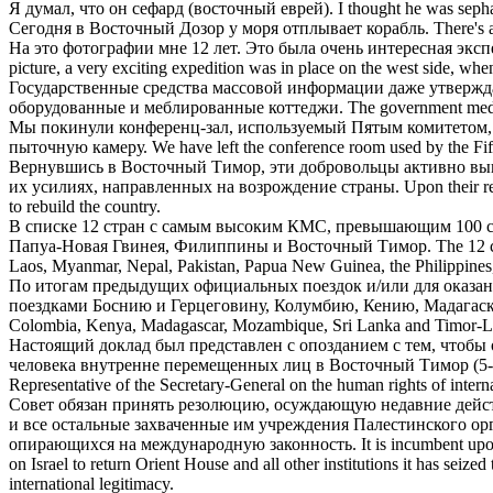
Я думал, что он сефард (
восточный
еврей).
I thought he was sepha
Сегодня в
Восточный
Дозор у моря отплывает корабль.
There's 
На это фотографии мне 12 лет. Это была очень интересная экс
picture, a very exciting expedition was in place on the west side, whe
Государственные средства массовой информации даже утвержда
оборудованные и меблированные коттеджи.
The government media
Мы покинули конференц-зал, используемый Пятым комитетом,
пыточную камеру.
We have left the conference room used by the Fi
Вернувшись в
Восточный
Тимор, эти добровольцы активно вы
их усилиях, направленных на возрождение страны.
Upon their re
to rebuild the country.
В списке 12 стран с самым высоким КМС, превышающим 100 см
Папуа-Новая Гвинея, Филиппины и
Восточный
Тимор.
The 12 
Laos, Myanmar, Nepal, Pakistan, Papua New Guinea, the Philippines
По итогам предыдущих официальных поездок и/или для оказан
поездками Боснию и Герцеговину, Колумбию, Кению, Мадагас
Colombia, Kenya, Madagascar, Mozambique, Sri Lanka and Timor-Leste t
Настоящий доклад был представлен с опозданием с тем, чтобы
человека внутренне перемещенных лиц в
Восточный
Тимор (5-
Representative of the Secretary-General on the human rights of inter
Совет обязан принять резолюцию, осуждающую недавние дейст
и все остальные захваченные им учреждения Палестинского о
опирающихся на международную законность.
It is incumbent upo
on Israel to return Orient House and all other institutions it has seiz
international legitimacy.