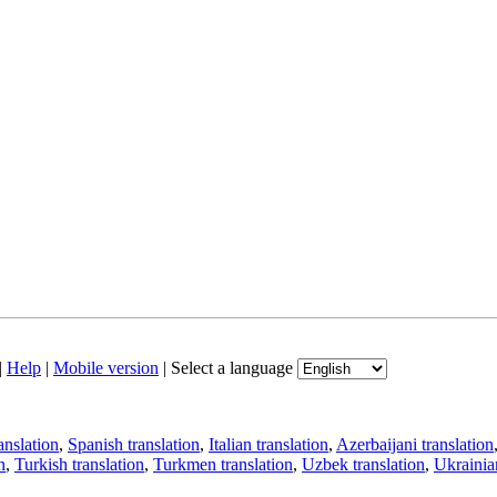
|
Help
|
Mobile version
|
Select a language
anslation
,
Spanish translation
,
Italian translation
,
Azerbaijani translation
n
,
Turkish translation
,
Turkmen translation
,
Uzbek translation
,
Ukrainian