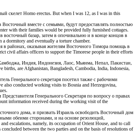
лый скелет Homo erectus.
But when I was 12, as I was in this
 в
Восточный
вместе с семьями, будут предоставлять полностью
ter with their families would be provided fully furnished cottages.
 в
восточный
базар, затем в опочивальню и в конце концов в
 a dormitory and eventually a torture chamber.
 в районах, оказывая жителям Восточного Тимора помощь в
civil affairs officers to support the Timorese people in their efforts
амбоджа, Индия, Индонезия, Лаос, Мьянма, Непал, Пакистан,
e births, are Afghanistan, Bangladesh, Cambodia, India, Indonesia,
ель Генерального секретаря посетил также с рабочими
e also conducted working visits to Bosnia and Herzegovina,
ues.
 Представителя Генерального Секретаря по вопросу о правах
ount information received during the working visit of the
точного дома, и призвать Израиль освободить
Восточный
дом
нными обеими сторонами, и на основе резолюций,
 and escalations, namely, its occupation of Orient House, and to call
nts concluded between the two parties and on the basis of resolutions of