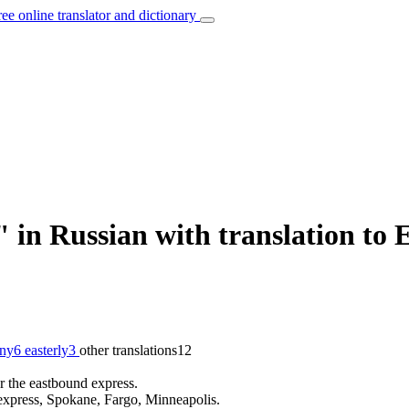
ree online translator and dictionary
in Russian with translation to 
hny
6
easterly
3
other translations
12
or the eastbound express.
xpress, Spokane, Fargo, Minneapolis.