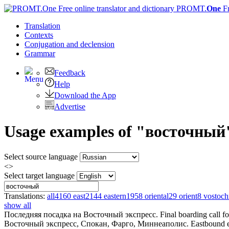
PROMT.
One
F
Translation
Contexts
Conjugation
and declension
Grammar
Feedback
Help
Download the App
Advertise
Usage examples of "восточный" 
Select source language
<>
Select target language
Translations:
all
4160
east
2144
eastern
1958
oriental
29
orient
8
vostoc
show all
Последняя посадка на
Восточный
экспресс.
Final boarding call f
Восточный
экспресс, Спокан, Фарго, Миннеаполис.
Eastbound e