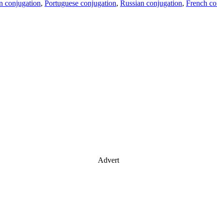
an conjugation
,
Portuguese conjugation
,
Russian conjugation
,
French co
Advert