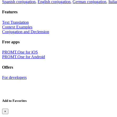
Spanish conjugation
,
English conjugation
,
German conjugation
,
Itali
Features
Text Translation
Context Examples
Conjugation and Declension
Free apps
PROMT.One for iOS
PROMT.One for Android
Offers
For developers
Add to Favorites
×