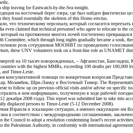
rdic.
a ship leaving for Eastwatch-by-the-Sea tonight.
педиция на
восточный
берег озера, где был найден фактически це
n they found essentially the skeleton of this Homo erectus.
ли, что техническому персоналу, который согласится переехать
 even claimed that technical personnel who agree to relocate to the cen
 который на протяжении многих ночей постепенно превращался
fth Committee, which through long nights gradually became a souk, then
полняли роль сотрудников МООНВТ по проведению голосования
turn, these UNV volunteers took on a front-line role as UNAMET district 
ертей на 10 тысяч новорожденных, – Афганистан, Бангладеш, К
countries with the highest MMRs, exceeding 100 deaths per 100,000 liv
, and Timor-Leste.
ия консультативной помощи по конкретным вопросам Представит
кар, Мозамбик, Шри-Ланку и
Восточный
Тимор.
The Representativ
o follow up on previous official visits and/or advise on specific iss
 отразить в нем информацию, полученную в ходе рабочей поездки
12 декабря 2008 года).
This report was submitted late to take into acc
nally displaced persons to Timor-Leste (5-12 December 2008).
вия Израиля и эскалацию ситуации, а именно оккупацию им Вос
ргана в соответствии с международными соглашениями, заключе
n the Council to adopt a resolution condemning Israel's recent activities
ed to the Palestinian Authority, in conformity with international agreeme