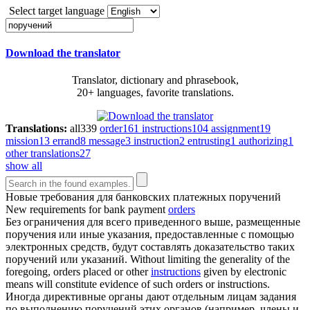
Select target language
Download the translator
Translator, dictionary and phrasebook,
20+ languages, favorite translations.
Translations:
all
339
order
161
instructions
104
assignment
19
mission
13
errand
8
message
3
instruction
2
entrusting
1
authorizing
1
other translations
27
show all
Новые требования для банковских платежных
поручений
New requirements for bank payment
orders
Без ограничения для всего приведенного выше, размещенные
поручения или иные указания, предоставленные с помощью
электронных средств, будут составлять доказательство таких
поручений
или указаний.
Without limiting the generality of the
foregoing, orders placed or other
instructions
given by electronic
means will constitute evidence of such orders or instructions.
Иногда директивные органы дают отдельным лицам задания
по выполнению
поручений
этих органов (например, члены и