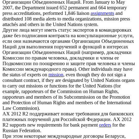
Организации Объединенных Наций.
From January to May
2007, the Department issued 652 permanent and 664 temporary
press accreditations, performed 1,846 liaison
assignments
and
distributed 108 media alerts to media organizations, mission press
attachés and others in the United Nations system.
Другие лица могут иметь статус экспертов в командировках
даже без подписания контракта на консультационные услуги,
если они назначаются органами Организации Объединенных
Наций для выполнения
поручений
и функций в интересах
Организации Объединенных Наций (например, докладчики
Комиссии по правам человека, докладчики и члены ее
Подкомиссии по поощрению и защите прав человека и члены
Комиссии международного права).
Other individuals may have
the status of experts on
mission
, even though they do not sign a
consultant contract, if they are designated by United Nations organs
to carry out missions or functions for the United Nations (for
example, rapporteurs of the Commission on Human Rights,
rapporteurs and members of its Subcommission on the Promotion
and Protection of Human Rights and members of the International
Law Commission).
AX 2012 R2 поддерживает новые требования для банковских
платежных
поручений
для Российской Федерации.
AX 2012
R2 supports new requirements for bank payment
orders
for the
Russian Federation.
При этом некоторые международные договоры Беларуси,