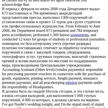
be carried out by us then unless we agree otherwise you
acknowledge that:
В период с февраля по июнь 2006 года Департамент выдал
673 постоянных и 784 временных аккредитаций
представителям прессы, выполнил 1369
поручений
об
установлении связи и провел 12 туров для групп студентов
или профессиональных журналистов.
From February to June
2006, the Department issued 673 permanent and 784 temporary
press accreditations, performed 1,369 liaison
assignments
, and
conducted 12 tours for groups of students or professional journalists.
помощник по бухгалтерскому учету (прочие разряды)
(платежи поставщикам): отвечает за обработку платежных
поручений
в связи с закупкой товаров, оборудования,
типографских услуг, грузовых перевозок, выплатой страховых
премий и всеми выплатами по миссиям по поддержанию
мира, производимыми Центральными учреждениями.
Accounting Assistant (Other level) (vendor payments): responsible
for processing payment vouchers in connection with the purchase of
goods, equipment, printing services, freight payment, insurance
premium payments, and all peacekeeping
mission
payments under
the responsibility of Headquarters.
Я должна быть на свадьбе Ноэлль сегодня, и эта глупая честь,
я взяла сегодня выходной, для выполнения 5 000 глупых
поручений
, 4 000 из которых, я должна сделать на машине.
I've got Noelle's wedding tonight, and I'm the stupid maid of stupid