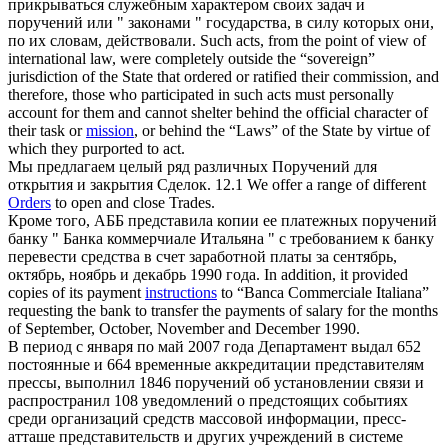
прикрываться служебным характером своих задач и
поручений
или " законами " государства, в силу которых они,
по их словам, действовали.
Such acts, from the point of view of
international law, were completely outside the “sovereign”
jurisdiction of the State that ordered or ratified their commission, and
therefore, those who participated in such acts must personally
account for them and cannot shelter behind the official character of
their task or
mission
, or behind the “Laws” of the State by virtue of
which they purported to act.
Мы предлагаем целый ряд различных
Поручений
для
открытия и закрытия Сделок.
12.1 We offer a range of different
Orders
to open and close Trades.
Кроме того, АББ представила копии ее платежных
поручений
банку " Банка коммерчиале Итальяна " с требованием к банку
перевести средства в счет заработной платы за сентябрь,
октябрь, ноябрь и декабрь 1990 года.
In addition, it provided
copies of its payment
instructions
to “Banca Commerciale Italiana”
requesting the bank to transfer the payments of salary for the months
of September, October, November and December 1990.
В период с января по май 2007 года Департамент выдал 652
постоянные и 664 временные аккредитации представителям
прессы, выполнил 1846
поручений
об установлении связи и
распространил 108 уведомлений о предстоящих событиях
среди организаций средств массовой информации, пресс-
атташе представительств и других учреждений в системе