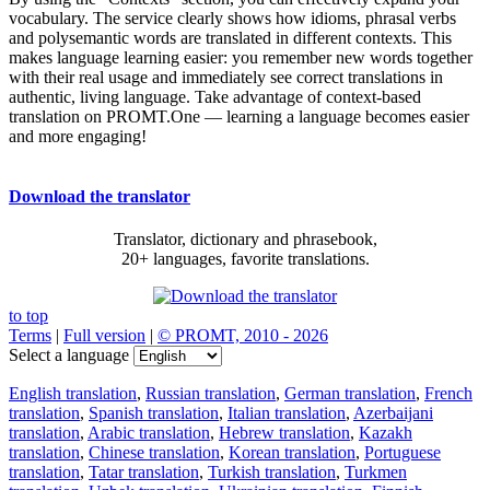
vocabulary. The service clearly shows how idioms, phrasal verbs
and polysemantic words are translated in different contexts. This
makes language learning easier: you remember new words together
with their real usage and immediately see correct translations in
authentic, living language. Take advantage of context-based
translation on PROMT.One — learning a language becomes easier
and more engaging!
Download the translator
Translator, dictionary and phrasebook,
20+ languages, favorite translations.
to top
Terms
|
Full version
|
© PROMT, 2010 - 2026
Select a language
English translation
,
Russian translation
,
German translation
,
French
translation
,
Spanish translation
,
Italian translation
,
Azerbaijani
translation
,
Arabic translation
,
Hebrew translation
,
Kazakh
translation
,
Chinese translation
,
Korean translation
,
Portuguese
translation
,
Tatar translation
,
Turkish translation
,
Turkmen