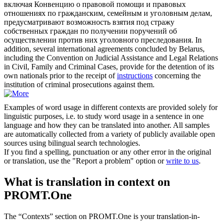
включая Конвенцию о правовой помощи и правовых
отношениях по гражданским, семейным и уголовным делам,
предусматривают возможность взятия под стражу
собственных граждан по получении
поручений
об
осуществлении против них уголовного преследования.
In
addition, several international agreements concluded by Belarus,
including the Convention on Judicial Assistance and Legal Relations
in Civil, Family and Criminal Cases, provide for the detention of its
own nationals prior to the receipt of
instructions
concerning the
institution of criminal prosecutions against them.
Examples of word usage in different contexts are provided solely for
linguistic purposes, i.e. to study word usage in a sentence in one
language and how they can be translated into another. All samples
are automatically collected from a variety of publicly available open
sources using bilingual search technologies.
If you find a spelling, punctuation or any other error in the original
or translation, use the "Report a problem" option or
write to us
.
What is translation in context on
PROMT.One
The “Contexts” section on PROMT.One is your translation-in-