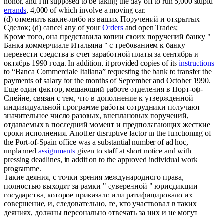
honor, and I'm supposed to be taking the day off to run 5,000 stupid
errands
, 4,000 of which involve a moving car.
(d) отменить какие-либо из ваших
Поручений
и открытых
Сделок;
(d) cancel any of your
Orders
and open Trades;
Кроме того, она представила копии своих
поручений
банку "
Банка коммерчиале Итальяна " с требованием к банку
перевести средства в счет заработной платы за сентябрь и
октябрь 1990 года.
In addition, it provided copies of its
instructions
to “Banca Commerciale Italiana” requesting the bank to transfer the
payments of salary for the months of September and October 1990.
Еще один фактор, мешающий работе отделения в Порт-оф-
Спейне, связан с тем, что в дополнение к утвержденной
индивидуальной программе работы сотрудники получают
значительное число разовых, внеплановых
поручений
,
отдаваемых в последний момент и предполагающих жесткие
сроки исполнения.
Another disruptive factor in the functioning of
the Port-of-Spain office was a substantial number of ad hoc,
unplanned
assignments
given to staff at short notice and with
pressing deadlines, in addition to the approved individual work
programme.
Такие деяния, с точки зрения международного права,
полностью выходят за рамки " суверенной " юрисдикции
государства, которое приказало или ратифицировало их
совершение, и, следовательно, те, кто участвовал в таких
деяниях, должны персонально отвечать за них и не могут