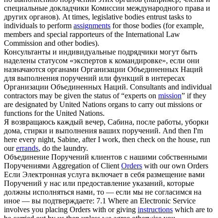
специальные докладчики Комиссии международного права и
других органов).
At times, legislative bodies entrust tasks to
individuals to perform
assignments
for those bodies (for example,
members and special rapporteurs of the International Law
Commission and other bodies).
Консультанты и индивидуальные подрядчики могут быть
наделены статусом «экспертов к командировке», если они
назначаются органами Организации Объединенных Наций
для выполнения
поручений
или функций в интересах
Организации Объединенных Наций.
Consultants and individual
contractors may be given the status of “experts on
mission
” if they
are designated by United Nations organs to carry out missions or
functions for the United Nations.
Я возвращаюсь каждый вечер, Сабина, после работы, уборки
дома, стирки и выполнения ваших
поручений
.
And then I'm
here every night, Sabine, after I work, then check on the house, run
our
errands
, do the laundry.
Объединение
Поручений
клиентов с нашими собственными
Поручениями
Aggregation of Client
Orders
with our own Orders
Если Электронная услуга включает в себя размещение вами
Поручений
у нас или предоставление указаний, которые
должны исполняться нами, то — если мы не согласимся на
иное — вы подтверждаете:
7.1 Where an Electronic Service
involves you placing Orders with or giving
instructions
which are to