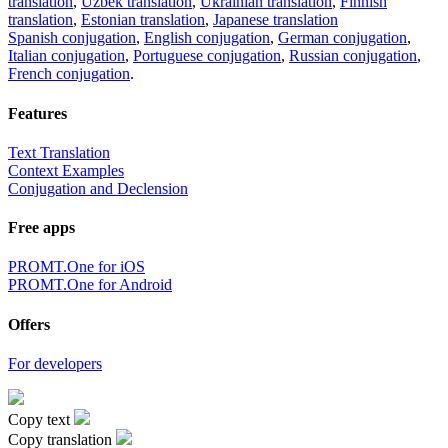
translation
,
Uzbek translation
,
Ukrainian translation
,
Finnish
translation
,
Estonian translation
,
Japanese translation
Spanish conjugation
,
English conjugation
,
German conjugation
,
Italian conjugation
,
Portuguese conjugation
,
Russian conjugation
,
French conjugation
.
Features
Text Translation
Context Examples
Conjugation and Declension
Free apps
PROMT.One for iOS
PROMT.One for Android
Offers
For developers
Copy text
Copy translation