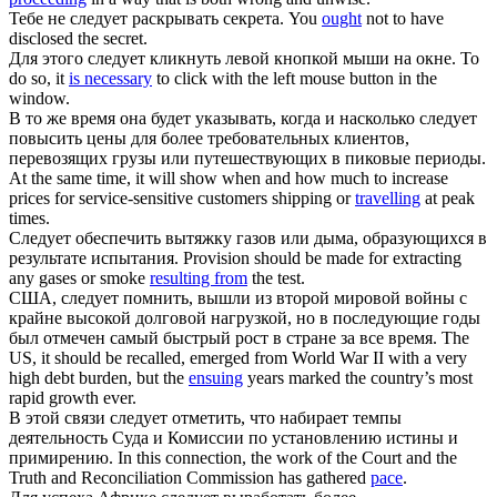
Тебе не
следует
раскрывать секрета.
You
ought
not to have
disclosed the secret.
Для этого
следует
кликнуть левой кнопкой мыши на окне.
To
do so, it
is necessary
to click with the left mouse button in the
window.
В то же время она будет указывать, когда и насколько
следует
повысить цены для более требовательных клиентов,
перевозящих грузы или путешествующих в пиковые периоды.
At the same time, it will show when and how much to increase
prices for service-sensitive customers shipping or
travelling
at peak
times.
Следует
обеспечить вытяжку газов или дыма, образующихся в
результате испытания.
Provision should be made for extracting
any gases or smoke
resulting from
the test.
США,
следует
помнить, вышли из второй мировой войны с
крайне высокой долговой нагрузкой, но в последующие годы
был отмечен самый быстрый рост в стране за все время.
The
US, it should be recalled, emerged from World War II with a very
high debt burden, but the
ensuing
years marked the country’s most
rapid growth ever.
В этой связи
следует
отметить, что набирает темпы
деятельность Суда и Комиссии по установлению истины и
примирению.
In this connection, the work of the Court and the
Truth and Reconciliation Commission has gathered
pace
.