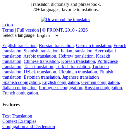
Translator, dictionary and phrasebook,
20+ languages, favorite translations.
to top
Terms
|
Full version
|
© PROMT, 2010 - 2026
Select a language
English translation
,
Russian translation
,
German translation
,
French
translation
,
Spanish translation
,
Italian translation
,
Azerbaijani
translation
,
Arabic translation
,
Hebrew translation
,
Kazakh
translation
,
Chinese translation
,
Korean translation
,
Portuguese
translation
,
Tatar translation
,
Turkish translation
,
Turkmen
translation
,
Uzbek translation
,
Ukrainian translation
,
Finnish
translation
,
Estonian translation
,
Japanese translation
Spanish conjugation
,
English conjugation
,
German conjugation
,
Italian conjugation
,
Portuguese conjugation
,
Russian conjugation
,
French conjugation
.
Features
Text Translation
Context Examples
Conjugation and Declension