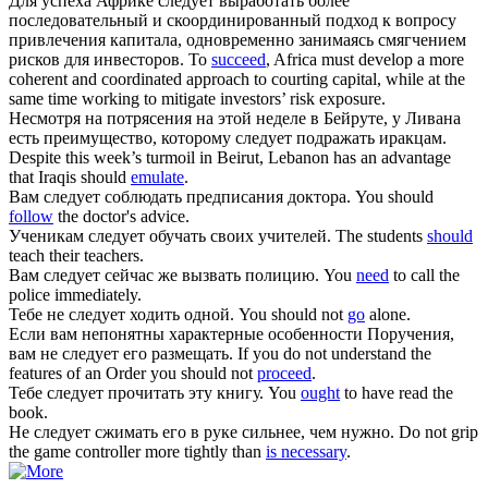
Для успеха Африке
следует
выработать более
последовательный и скоординированный подход к вопросу
привлечения капитала, одновременно занимаясь смягчением
рисков для инвесторов.
To
succeed
, Africa must develop a more
coherent and coordinated approach to courting capital, while at the
same time working to mitigate investors’ risk exposure.
Несмотря на потрясения на этой неделе в Бейруте, у Ливана
есть преимущество, которому
следует
подражать иракцам.
Despite this week’s turmoil in Beirut, Lebanon has an advantage
that Iraqis should
emulate
.
Вам
следует
соблюдать предписания доктора.
You should
follow
the doctor's advice.
Ученикам
следует
обучать своих учителей.
The students
should
teach their teachers.
Вам
следует
сейчас же вызвать полицию.
You
need
to call the
police immediately.
Тебе не
следует
ходить одной.
You should not
go
alone.
Если вам непонятны характерные особенности Поручения,
вам не
следует
его размещать.
If you do not understand the
features of an Order you should not
proceed
.
Тебе
следует
прочитать эту книгу.
You
ought
to have read the
book.
Не
следует
сжимать его в руке сильнее, чем нужно.
Do not grip
the game controller more tightly than
is necessary
.