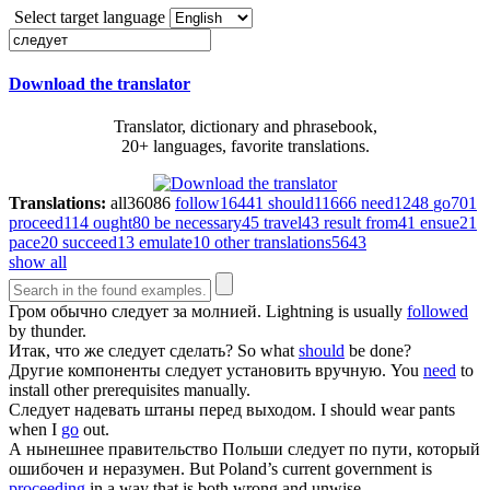
Select target language
Download the translator
Translator, dictionary and phrasebook,
20+ languages, favorite translations.
Translations:
all
36086
follow
16441
should
11666
need
1248
go
701
proceed
114
ought
80
be necessary
45
travel
43
result from
41
ensue
21
pace
20
succeed
13
emulate
10
other translations
5643
show all
Гром обычно
следует
за молнией.
Lightning is usually
followed
by thunder.
Итак, что же
следует
сделать?
So what
should
be done?
Другие компоненты
следует
установить вручную.
You
need
to
install other prerequisites manually.
Следует
надевать штаны перед выходом.
I should wear pants
when I
go
out.
А нынешнее правительство Польши
следует
по пути, который
ошибочен и неразумен.
But Poland’s current government is
proceeding
in a way that is both wrong and unwise.